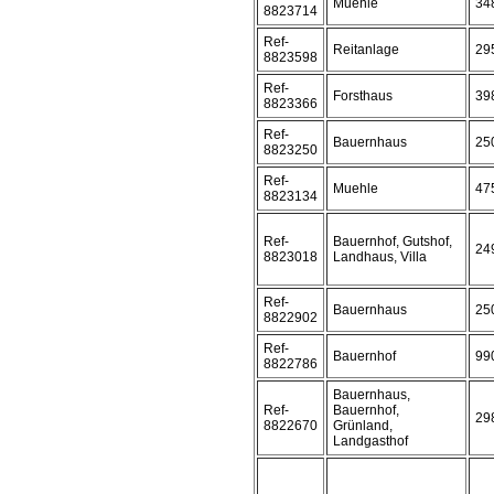
Muehle
34
8823714
Ref-
Reitanlage
29
8823598
Ref-
Forsthaus
39
8823366
Ref-
Bauernhaus
25
8823250
Ref-
Muehle
47
8823134
Ref-
Bauernhof, Gutshof,
24
8823018
Landhaus, Villa
Ref-
Bauernhaus
25
8822902
Ref-
Bauernhof
99
8822786
Bauernhaus,
Ref-
Bauernhof,
29
8822670
Grünland,
Landgasthof