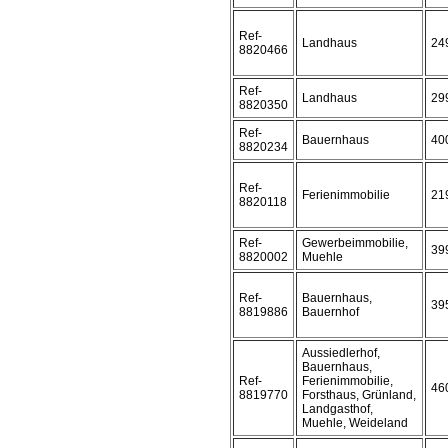
Ref-
Landhaus
24
8820466
Ref-
Landhaus
29
8820350
Ref-
Bauernhaus
40
8820234
Ref-
Ferienimmobilie
21
8820118
Ref-
Gewerbeimmobilie,
39
8820002
Muehle
Ref-
Bauernhaus,
39
8819886
Bauernhof
Aussiedlerhof,
Bauernhaus,
Ref-
Ferienimmobilie,
46
8819770
Forsthaus, Grünland,
Landgasthof,
Muehle, Weideland