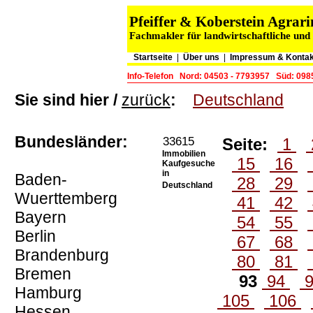
Pfeiffer & Koberstein Agra
Fachmakler für landwirtschaftliche und
Startseite
|
Über uns
|
Impressum & Kontak
Info-Telefon
Nord: 04503 - 7793957
Süd: 098
Sie sind hier /
zurück
:
Deutschland
Bundesländer:
33615
Seite:
1
Immobilien
15
16
Kaufgesuche
in
Baden-
28
29
Deutschland
Wuerttemberg
41
42
Bayern
54
55
Berlin
67
68
Brandenburg
80
81
Bremen
93
94
Hamburg
105
106
Hessen