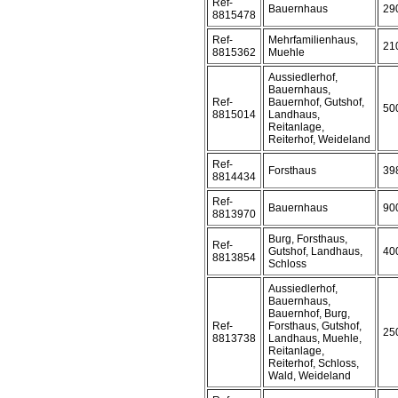
Ref-
Bauernhaus
29
8815478
Ref-
Mehrfamilienhaus,
21
8815362
Muehle
Aussiedlerhof,
Bauernhaus,
Ref-
Bauernhof, Gutshof,
50
8815014
Landhaus,
Reitanlage,
Reiterhof, Weideland
Ref-
Forsthaus
39
8814434
Ref-
Bauernhaus
90
8813970
Burg, Forsthaus,
Ref-
Gutshof, Landhaus,
40
8813854
Schloss
Aussiedlerhof,
Bauernhaus,
Bauernhof, Burg,
Ref-
Forsthaus, Gutshof,
25
8813738
Landhaus, Muehle,
Reitanlage,
Reiterhof, Schloss,
Wald, Weideland