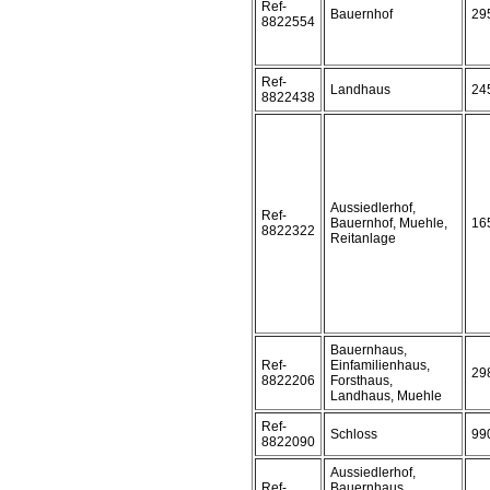
Ref-
Bauernhof
29
8822554
Ref-
Landhaus
24
8822438
Aussiedlerhof,
Ref-
Bauernhof, Muehle,
16
8822322
Reitanlage
Bauernhaus,
Ref-
Einfamilienhaus,
29
8822206
Forsthaus,
Landhaus, Muehle
Ref-
Schloss
99
8822090
Aussiedlerhof,
Ref-
Bauernhaus,