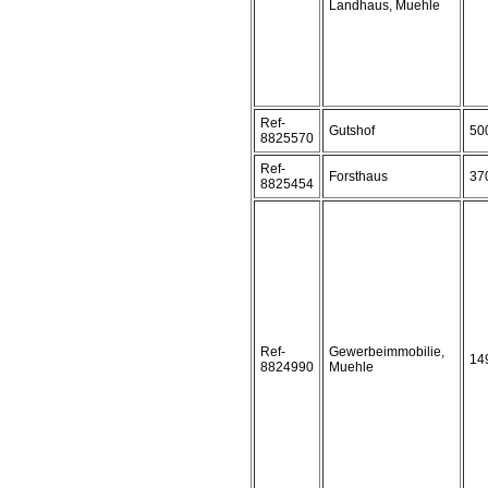
Landhaus, Muehle
Ref-
Gutshof
50
8825570
Ref-
Forsthaus
37
8825454
Ref-
Gewerbeimmobilie,
14
8824990
Muehle