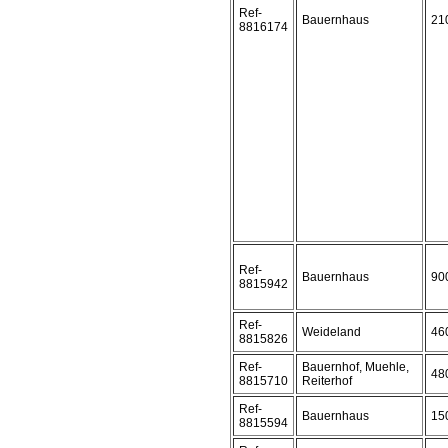
Ref-
Bauernhaus
21
8816174
Ref-
Bauernhaus
90
8815942
Ref-
Weideland
46
8815826
Ref-
Bauernhof, Muehle,
48
8815710
Reiterhof
Ref-
Bauernhaus
15
8815594