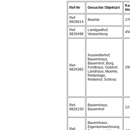
Ka
Ref-Nr
Gesuchte Objektart
bis 
Ref-
Muehle
27
8826614
Ref-
Landgasthof,
45
8826498
Verpachtung
Aussiedlerhof,
Bauernhaus,
Bauernhof, Burg,
Ref-
Forsthaus, Gutshof,
29
8826382
Landhaus, Muehle,
Reitanlage,
Reiterhof, Schloss
Ref-
Bauernhaus,
12
8826150
Bauernhof
Bauernhaus,
Eigentumswohnung,
Ref-