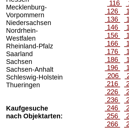
116
Mecklenburg-
126
Vorpommern
136
Niedersachsen
146
Nordrhein-
156
Westfalen
166
Rheinland-Pfalz
176
Saarland
186
Sachsen
196
Sachsen-Anhalt
206
Schleswig-Holstein
216
Thueringen
226
236
246
Kaufgesuche
256
nach Objektarten:
266