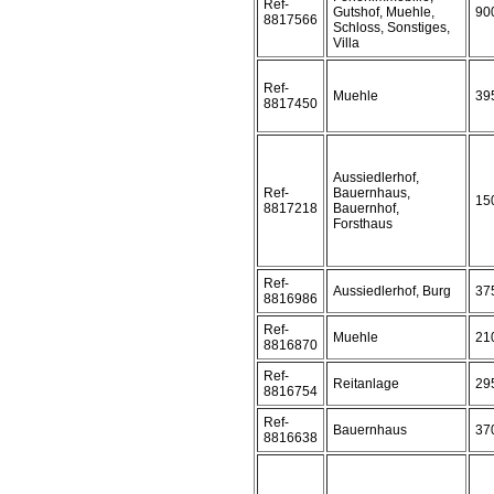
Ref-
Gutshof, Muehle,
90
8817566
Schloss, Sonstiges,
Villa
Ref-
Muehle
39
8817450
Aussiedlerhof,
Ref-
Bauernhaus,
15
8817218
Bauernhof,
Forsthaus
Ref-
Aussiedlerhof, Burg
37
8816986
Ref-
Muehle
21
8816870
Ref-
Reitanlage
29
8816754
Ref-
Bauernhaus
37
8816638