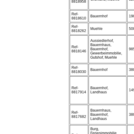
8818958
Ref-
Bauernhof
19
8818610
Ref-
Muehle
50
8818262
Aussiedlerhof,
Bauernhaus,
Ref-
Bauernhof,
98
8818146
Gewerbeimmobilie,
Gutshof, Muehle
Ref-
Bauernhof
38
8818030
Ref-
Bauernhof,
14
8817914
Landhaus
Bauernhaus,
Ref-
Bauernhof,
38
8817682
Landhaus
Burg,
Ferienimmobilie,