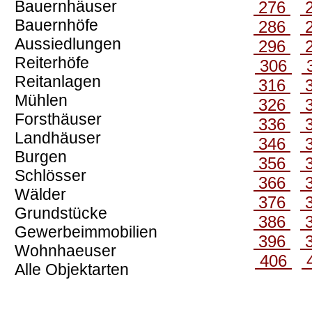
Bauernhäuser
276
Bauernhöfe
286
Aussiedlungen
296
Reiterhöfe
306
Reitanlagen
316
Mühlen
326
Forsthäuser
336
Landhäuser
346
Burgen
356
Schlösser
366
Wälder
376
Grundstücke
386
Gewerbeimmobilien
396
Wohnhaeuser
406
Alle Objektarten