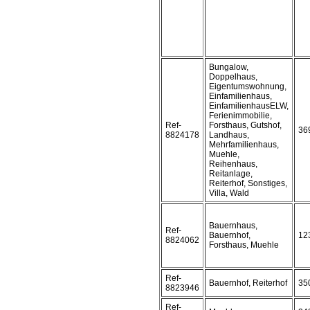
Bungalow,
Doppelhaus,
Eigentumswohnung,
Einfamilienhaus,
EinfamilienhausELW,
Ferienimmobilie,
Ref-
Forsthaus, Gutshof,
36
8824178
Landhaus,
Mehrfamilienhaus,
Muehle,
Reihenhaus,
Reitanlage,
Reiterhof, Sonstiges,
Villa, Wald
Bauernhaus,
Ref-
Bauernhof,
12
8824062
Forsthaus, Muehle
Ref-
Bauernhof, Reiterhof
35
8823946
Ref-