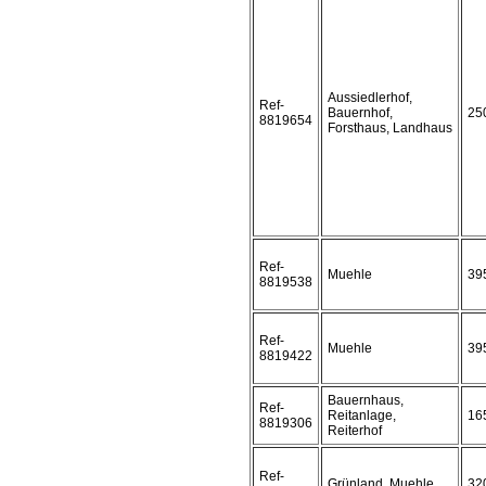
Aussiedlerhof,
Ref-
Bauernhof,
25
8819654
Forsthaus, Landhaus
Ref-
Muehle
39
8819538
Ref-
Muehle
39
8819422
Bauernhaus,
Ref-
Reitanlage,
16
8819306
Reiterhof
Ref-
Grünland, Muehle
32