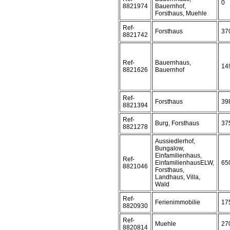
0
8821974
Bauernhof,
Forsthaus, Muehle
Ref-
Forsthaus
37
8821742
Ref-
Bauernhaus,
14
8821626
Bauernhof
Ref-
Forsthaus
39
8821394
Ref-
Burg, Forsthaus
37
8821278
Aussiedlerhof,
Bungalow,
Einfamilienhaus,
Ref-
EinfamilienhausELW,
65
8821046
Forsthaus,
Landhaus, Villa,
Wald
Ref-
Ferienimmobilie
17
8820930
Ref-
Muehle
27
8820814