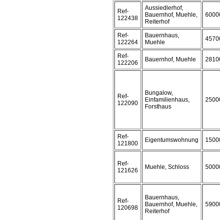
Aussiedlerhof,
Ref-
Bauernhof, Muehle,
6000
122438
Reiterhof
Ref-
Bauernhaus,
4570
122264
Muehle
Ref-
Bauernhof, Muehle
2810
122206
Bungalow,
Ref-
Einfamilienhaus,
2500
122090
Forsthaus
Ref-
Eigentumswohnung
1500
121800
Ref-
Muehle, Schloss
5000
121626
Bauernhaus,
Ref-
Bauernhof, Muehle,
5900
120698
Reiterhof