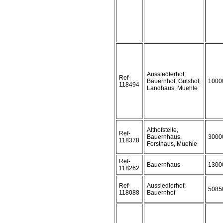
Aussiedlerhof,
Ref-
Bauernhof, Gutshof,
1000
118494
Landhaus, Muehle
Althofstelle,
Ref-
Bauernhaus,
3000
118378
Forsthaus, Muehle
Ref-
Bauernhaus
1300
118262
Ref-
Aussiedlerhof,
5085
118088
Bauernhof