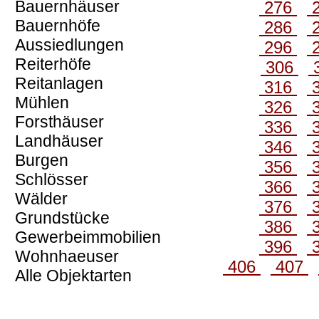
Bauernhäuser
276
Bauernhöfe
286
Aussiedlungen
296
Reiterhöfe
306
Reitanlagen
316
Mühlen
326
Forsthäuser
336
Landhäuser
346
Burgen
356
Schlösser
366
Wälder
376
Grundstücke
386
Gewerbeimmobilien
396
Wohnhaeuser
406
407
Alle Objektarten