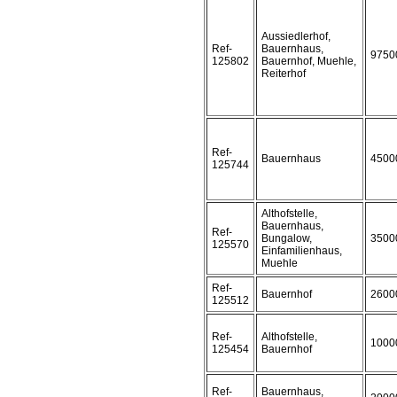
Aussiedlerhof,
Ref-
Bauernhaus,
9750
125802
Bauernhof, Muehle,
Reiterhof
Ref-
Bauernhaus
4500
125744
Althofstelle,
Bauernhaus,
Ref-
Bungalow,
3500
125570
Einfamilienhaus,
Muehle
Ref-
Bauernhof
2600
125512
Ref-
Althofstelle,
1000
125454
Bauernhof
Ref-
Bauernhaus,