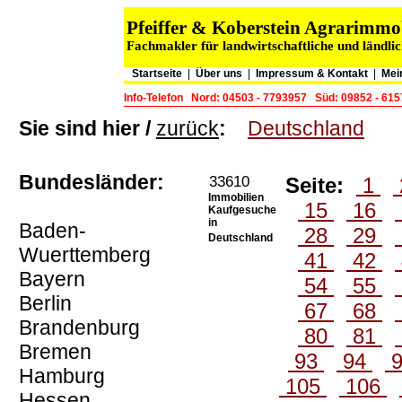
Pfeiffer & Koberstein Agrarimm
Fachmakler für landwirtschaftliche und ländli
Startseite
|
Über uns
|
Impressum & Kontakt
|
Mei
Info-Telefon
Nord: 04503 - 7793957
Süd: 09852 - 61
Sie sind hier /
zurück
:
Deutschland
Bundesländer:
33610
Seite:
1
Immobilien
15
16
Kaufgesuche
in
Baden-
28
29
Deutschland
Wuerttemberg
41
42
Bayern
54
55
Berlin
67
68
Brandenburg
80
81
Bremen
93
94
Hamburg
105
106
Hessen