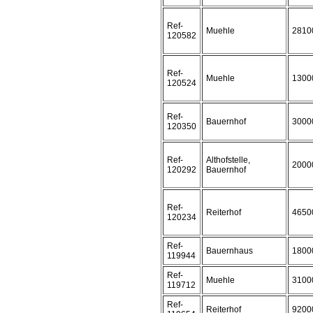
Ref-
Muehle
2810
120582
Ref-
Muehle
1300
120524
Ref-
Bauernhof
3000
120350
Ref-
Althofstelle,
2000
120292
Bauernhof
Ref-
Reiterhof
4650
120234
Ref-
Bauernhaus
1800
119944
Ref-
Muehle
3100
119712
Ref-
Reiterhof
9200