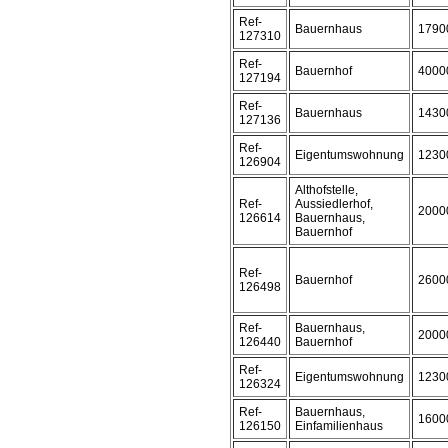
Ref-
Bauernhaus
1790
127310
Ref-
Bauernhof
4000
127194
Ref-
Bauernhaus
1430
127136
Ref-
Eigentumswohnung
1230
126904
Althofstelle,
Ref-
Aussiedlerhof,
2000
126614
Bauernhaus,
Bauernhof
Ref-
Bauernhof
2600
126498
Ref-
Bauernhaus,
2000
126440
Bauernhof
Ref-
Eigentumswohnung
1230
126324
Ref-
Bauernhaus,
1600
126150
Einfamilienhaus