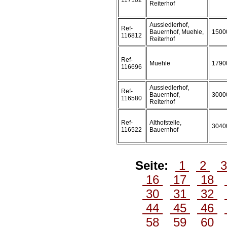
117102
Reiterhof
Aussiedlerhof,
Ref-
Bauernhof, Muehle,
1500
116812
Reiterhof
Ref-
Muehle
1790
116696
Aussiedlerhof,
Ref-
Bauernhof,
3000
116580
Reiterhof
Ref-
Althofstelle,
3040
116522
Bauernhof
Seite:
1
2
16
17
18
30
31
32
44
45
46
58
59
60