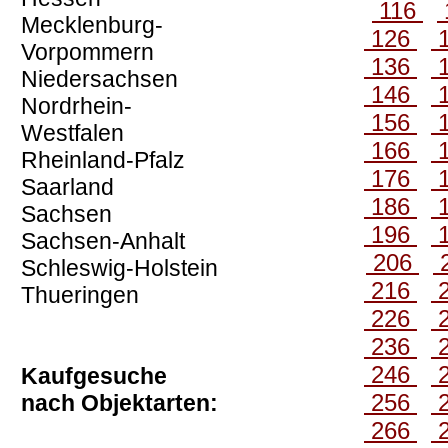
116
Mecklenburg-
126
Vorpommern
136
Niedersachsen
146
Nordrhein-
156
Westfalen
166
Rheinland-Pfalz
176
Saarland
186
Sachsen
196
Sachsen-Anhalt
206
Schleswig-Holstein
216
Thueringen
226
236
246
Kaufgesuche
256
nach Objektarten:
266