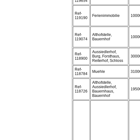
119654
Ref-
Ferienimmobilie
1000
119190
Ref-
Althofstelle,
1000
119074
Bauernhof
Aussiedlerhof,
Ref-
Burg, Forsthaus,
3000
118900
Reiterhof, Schloss
Ref-
Muehle
3100
118784
Althofstelle,
Ref-
Aussiedlerhof,
1950
118726
Bauernhaus,
Bauernhof