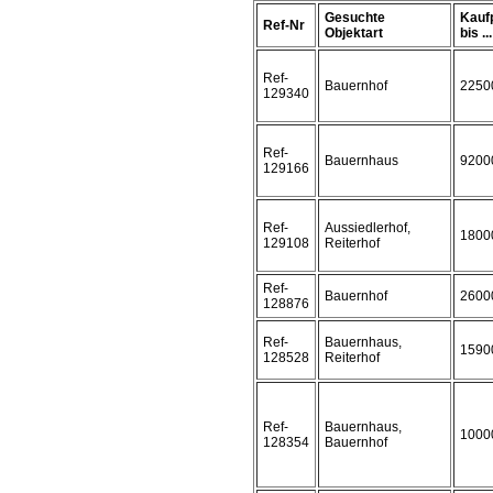
Gesuchte
Kauf
Ref-Nr
Objektart
bis ...
Ref-
Bauernhof
2250
129340
Ref-
Bauernhaus
9200
129166
Ref-
Aussiedlerhof,
1800
129108
Reiterhof
Ref-
Bauernhof
2600
128876
Ref-
Bauernhaus,
1590
128528
Reiterhof
Ref-
Bauernhaus,
1000
128354
Bauernhof