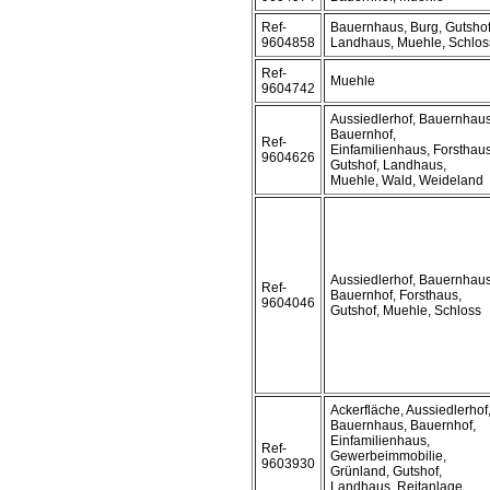
Ref-
Bauernhaus, Burg, Gutshof
9604858
Landhaus, Muehle, Schlos
Ref-
Muehle
9604742
Aussiedlerhof, Bauernhaus
Bauernhof,
Ref-
Einfamilienhaus, Forsthaus
9604626
Gutshof, Landhaus,
Muehle, Wald, Weideland
Aussiedlerhof, Bauernhaus
Ref-
Bauernhof, Forsthaus,
9604046
Gutshof, Muehle, Schloss
Ackerfläche, Aussiedlerhof
Bauernhaus, Bauernhof,
Einfamilienhaus,
Ref-
Gewerbeimmobilie,
9603930
Grünland, Gutshof,
Landhaus, Reitanlage,