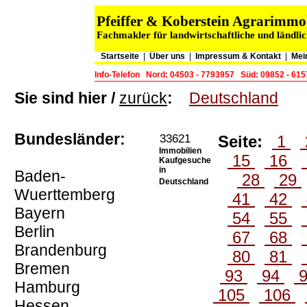
Pfeiffer & Koberstein Agrarimm
Fachmakler für landwirtschaftliche und ländli
Startseite
|
Über uns
|
Impressum & Kontakt
|
Mei
Info-Telefon
Nord: 04503 - 7793957
Süd: 09852 - 61
Sie sind hier /
zurück
:
Deutschland
Bundesländer:
33621
Seite:
1
Immobilien
15
16
Kaufgesuche
in
Baden-
28
29
Deutschland
Wuerttemberg
41
42
Bayern
54
55
Berlin
67
68
Brandenburg
80
81
Bremen
93
94
Hamburg
105
106
Hessen