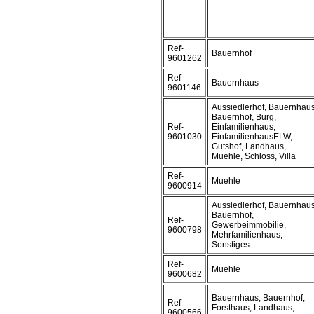
Ref-
Bauernhof
9601262
Ref-
Bauernhaus
9601146
Aussiedlerhof, Bauernhaus
Bauernhof, Burg,
Ref-
Einfamilienhaus,
9601030
EinfamilienhausELW,
Gutshof, Landhaus,
Muehle, Schloss, Villa
Ref-
Muehle
9600914
Aussiedlerhof, Bauernhaus
Bauernhof,
Ref-
Gewerbeimmobilie,
9600798
Mehrfamilienhaus,
Sonstiges
Ref-
Muehle
9600682
Bauernhaus, Bauernhof,
Ref-
Forsthaus, Landhaus,
9600566