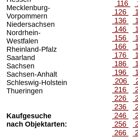
116
Mecklenburg-
126
Vorpommern
136
Niedersachsen
146
Nordrhein-
156
Westfalen
166
Rheinland-Pfalz
176
Saarland
186
Sachsen
196
Sachsen-Anhalt
206
Schleswig-Holstein
216
Thueringen
226
236
246
Kaufgesuche
256
nach Objektarten:
266