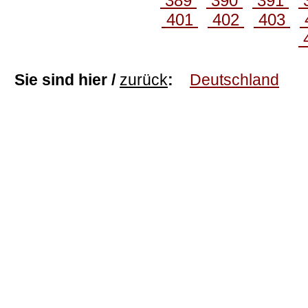
389
390
391
401
402
403
Sie sind hier /
zurück
:
Deutschland