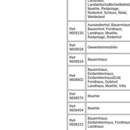
Landhaus,
LandwirtschaftlicherBetrieb
Muehle, Reitanlage,
Reiterhof, Schloss, Wald,
Weideland
Aussiedlerhof, Bauernhaus
Ref-
Bauernhof, Forsthaus,
9609150
Landhaus, Muehle,
Reitanlage, Reiterhof
Ref-
Gewerbeimmobilie
9609034
Ref-
Bauernhaus
9608918
Bauernhaus,
Einfamilienhaus,
Ref-
EinfamilienhausELW,
9608802
Forsthaus, Gutshof,
Landhaus, Muehle, Villa
Ref-
Muehle
9608570
Ref-
Muehle
9608454
Bauernhaus,
Ref-
Einfamilienhaus, Forsthaus
9608222
Landhaus