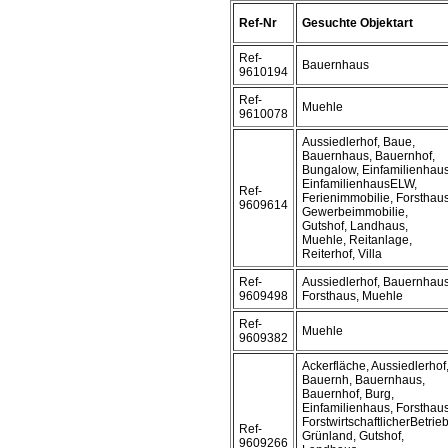
Ref-Nr
Gesuchte Objektart
Ref-
Bauernhaus
9610194
Ref-
Muehle
9610078
Aussiedlerhof, Baue,
Bauernhaus, Bauernhof,
Bungalow, Einfamilienhaus
EinfamilienhausELW,
Ref-
Ferienimmobilie, Forsthaus
9609614
Gewerbeimmobilie,
Gutshof, Landhaus,
Muehle, Reitanlage,
Reiterhof, Villa
Ref-
Aussiedlerhof, Bauernhaus
9609498
Forsthaus, Muehle
Ref-
Muehle
9609382
Ackerfläche, Aussiedlerhof
Bauernh, Bauernhaus,
Bauernhof, Burg,
Einfamilienhaus, Forsthaus
ForstwirtschaftlicherBetrieb
Ref-
Grünland, Gutshof,
9609266