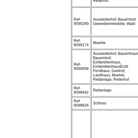
Reiterhof
Ref-
Aussiedlerhof, Bauernhof,
9599290
Gewerbeimmobilie, Wald
Ref-
Muehle
9599174
Aussiedlerhof, Bauernhaus
Bauernhof,
Einfamilienhaus,
Ref-
EinfamilienhausELW,
9599058
Forsthaus, Gutshof,
Landhaus, Muehle,
Reitanlage, Reiterhof
Ref-
Reitanlage
9598942
Ref-
Schloss
9598826