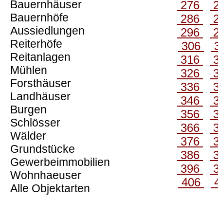
Bauernhäuser
276
Bauernhöfe
286
Aussiedlungen
296
Reiterhöfe
306
Reitanlagen
316
Mühlen
326
Forsthäuser
336
Landhäuser
346
Burgen
356
Schlösser
366
Wälder
376
Grundstücke
386
Gewerbeimmobilien
396
Wohnhaeuser
406
Alle Objektarten