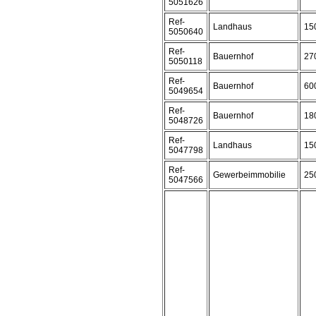
5051626
Ref-
Landhaus
15
5050640
Ref-
Bauernhof
27
5050118
Ref-
Bauernhof
60
5049654
Ref-
Bauernhof
18
5048726
Ref-
Landhaus
15
5047798
Ref-
Gewerbeimmobilie
25
5047566