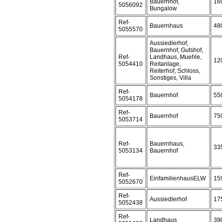
Bauernhof,
16
5056092
Bungalow
Ref-
Bauernhaus
48
5055570
Aussiedlerhof,
Bauernhof, Gutshof,
Ref-
Landhaus, Muehle,
12
5054410
Reitanlage,
Reiterhof, Schloss,
Sonstiges, Villa
Ref-
Bauernhof
55
5054178
Ref-
Bauernhof
75
5053714
Ref-
Bauernhaus,
33
5053134
Bauernhof
Ref-
EinfamilienhausELW
15
5052670
Ref-
Aussiedlerhof
17
5052438
Ref-
Landhaus
39