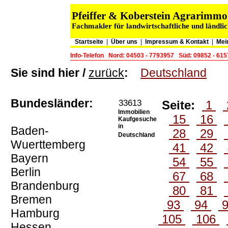
Pfeiffer & Koberstein Agrarimm
Fachmakler für landwirtschaftliche und ländli
Startseite
|
Über uns
|
Impressum & Kontakt
|
Mei
Info-Telefon
Nord: 04503 - 7793957
Süd: 09852 - 61
Sie sind hier /
zurück
:
Deutschland
Bundesländer:
33613
Seite:
1
Immobilien
15
16
Kaufgesuche
in
Baden-
28
29
Deutschland
Wuerttemberg
41
42
Bayern
54
55
Berlin
67
68
Brandenburg
80
81
Bremen
93
94
Hamburg
105
106
Hessen