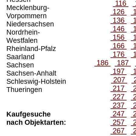
116
Mecklenburg-
126
Vorpommern
136
Niedersachsen
146
Nordrhein-
156
Westfalen
166
Rheinland-Pfalz
176
Saarland
186
187
Sachsen
197
Sachsen-Anhalt
207
Schleswig-Holstein
217
Thueringen
227
237
247
Kaufgesuche
257
nach Objektarten:
267