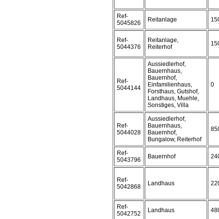
Ref-
Reitanlage
15
5045826
Ref-
Reitanlage,
15
5044376
Reiterhof
Aussiedlerhof,
Bauernhaus,
Bauernhof,
Ref-
Einfamilienhaus,
0
5044144
Forsthaus, Gutshof,
Landhaus, Muehle,
Sonstiges, Villa
Aussiedlerhof,
Ref-
Bauernhaus,
85
5044028
Bauernhof,
Bungalow, Reiterhof
Ref-
Bauernhof
24
5043796
Ref-
Landhaus
22
5042868
Ref-
Landhaus
48
5042752