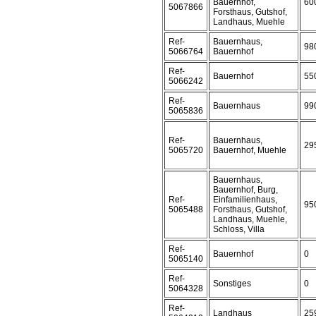
Bauernhof,
60
5067866
Forsthaus, Gutshof,
Landhaus, Muehle
Ref-
Bauernhaus,
98
5066764
Bauernhof
Ref-
Bauernhof
55
5066242
Ref-
Bauernhaus
99
5065836
Ref-
Bauernhaus,
29
5065720
Bauernhof, Muehle
Bauernhaus,
Bauernhof, Burg,
Ref-
Einfamilienhaus,
95
5065488
Forsthaus, Gutshof,
Landhaus, Muehle,
Schloss, Villa
Ref-
Bauernhof
0
5065140
Ref-
Sonstiges
0
5064328
Ref-
Landhaus
25