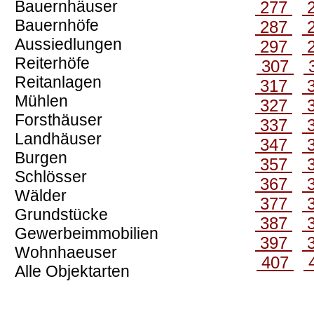
Bauernhäuser
277
Bauernhöfe
287
Aussiedlungen
297
Reiterhöfe
307
Reitanlagen
317
Mühlen
327
Forsthäuser
337
Landhäuser
347
Burgen
357
Schlösser
367
Wälder
377
Grundstücke
387
Gewerbeimmobilien
397
Wohnhaeuser
407
Alle Objektarten