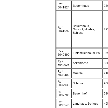
Ref-
Bauernhaus
13
5041824
Bauernhaus,
Ref-
Gutshof, Muehle,
29
5041592
Schloss
Ref-
EinfamilienhausELW
15
5040490
Ref-
Ackerfläche
30
5040026
Ref-
Muehle
21
5038402
Ref-
Schloss
90
5037938
Ref-
Bauernhof
58
5037706
Ref-
Landhaus, Schloss
49
5036546