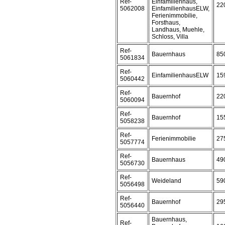
Ref-
Einfamilienhaus,
22
5062008
EinfamilienhausELW,
Ferienimmobilie,
Forsthaus,
Landhaus, Muehle,
Schloss, Villa
Ref-
Bauernhaus
85
5061834
Ref-
EinfamilienhausELW
15
5060442
Ref-
Bauernhof
22
5060094
Ref-
Bauernhof
15
5058238
Ref-
Ferienimmobilie
27
5057774
Ref-
Bauernhaus
49
5056730
Ref-
Weideland
59
5056498
Ref-
Bauernhof
29
5056440
Bauernhaus,
Ref-