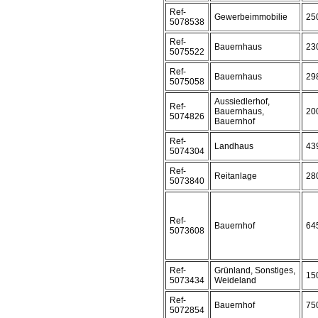
Ref-
Gewerbeimmobilie
25
5078538
Ref-
Bauernhaus
23
5075522
Ref-
Bauernhaus
29
5075058
Aussiedlerhof,
Ref-
Bauernhaus,
20
5074826
Bauernhof
Ref-
Landhaus
43
5074304
Ref-
Reitanlage
28
5073840
Ref-
Bauernhof
64
5073608
Ref-
Grünland, Sonstiges,
15
5073434
Weideland
Ref-
Bauernhof
75
5072854