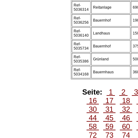
Ref-
Reitanlage
69
5036314
Ref-
Bauernhof
19
5036256
Ref-
Landhaus
15
5036140
Ref-
Bauernhof
37
5035734
Ref-
Grünland
50
5035386
Ref-
Bauernhaus
36
5034168
Seite:
1
2
16
17
18
30
31
32
44
45
46
58
59
60
72
73
74