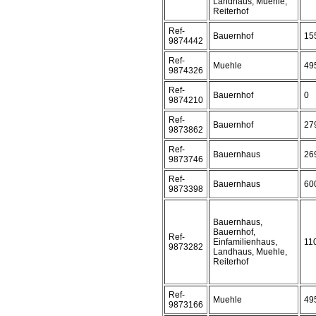
Landhaus, Muehle,
Reiterhof
Ref-
Bauernhof
15
9874442
Ref-
Muehle
49
9874326
Ref-
Bauernhof
0
9874210
Ref-
Bauernhof
27
9873862
Ref-
Bauernhaus
26
9873746
Ref-
Bauernhaus
60
9873398
Bauernhaus,
Bauernhof,
Ref-
Einfamilienhaus,
11
9873282
Landhaus, Muehle,
Reiterhof
Ref-
Muehle
49
9873166