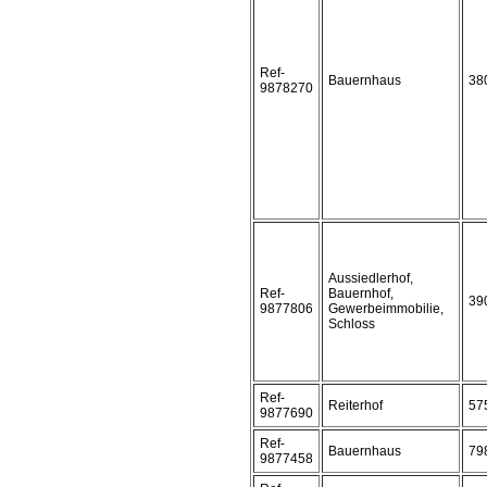
Ref-
Bauernhaus
38
9878270
Aussiedlerhof,
Ref-
Bauernhof,
39
9877806
Gewerbeimmobilie,
Schloss
Ref-
Reiterhof
57
9877690
Ref-
Bauernhaus
79
9877458