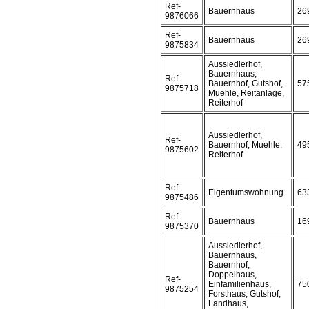
Ref-
Bauernhaus
26
9876066
Ref-
Bauernhaus
26
9875834
Aussiedlerhof,
Bauernhaus,
Ref-
Bauernhof, Gutshof,
57
9875718
Muehle, Reitanlage,
Reiterhof
Aussiedlerhof,
Ref-
Bauernhof, Muehle,
49
9875602
Reiterhof
Ref-
Eigentumswohnung
63
9875486
Ref-
Bauernhaus
16
9875370
Aussiedlerhof,
Bauernhaus,
Bauernhof,
Doppelhaus,
Ref-
Einfamilienhaus,
75
9875254
Forsthaus, Gutshof,
Landhaus,