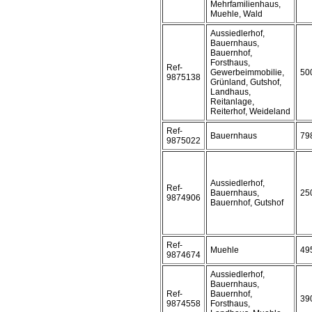
Mehrfamilienhaus,
Muehle, Wald
Aussiedlerhof,
Bauernhaus,
Bauernhof,
Forsthaus,
Ref-
Gewerbeimmobilie,
50
9875138
Grünland, Gutshof,
Landhaus,
Reitanlage,
Reiterhof, Weideland
Ref-
Bauernhaus
79
9875022
Aussiedlerhof,
Ref-
Bauernhaus,
25
9874906
Bauernhof, Gutshof
Ref-
Muehle
49
9874674
Aussiedlerhof,
Bauernhaus,
Ref-
Bauernhof,
39
9874558
Forsthaus,