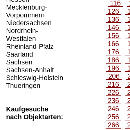
116
Mecklenburg-
126
Vorpommern
136
Niedersachsen
146
Nordrhein-
156
Westfalen
166
Rheinland-Pfalz
176
Saarland
186
Sachsen
196
Sachsen-Anhalt
206
Schleswig-Holstein
216
Thueringen
226
236
246
Kaufgesuche
256
nach Objektarten:
266