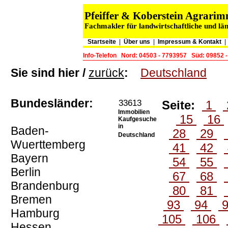
Pfeiffer & Koberstein Agrar
Fachmakler für landwirtschaftliche und lä
Startseite
|
Über uns
|
Impressum & Kontakt
Info-Telefon
Nord: 04503 - 7793957
Süd: 09852 
Sie sind hier /
zurück
:
Deutschland
Bundesländer:
33613
Seite:
1
Immobilien
15
16
Kaufgesuche
in
Baden-
28
29
Deutschland
Wuerttemberg
41
42
Bayern
54
55
Berlin
67
68
Brandenburg
80
81
Bremen
93
94
Hamburg
105
106
Hessen