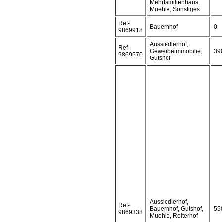
Mehrfamilienhaus,
Muehle, Sonstiges
Ref-
Bauernhof
0
9869918
Aussiedlerhof,
Ref-
Gewerbeimmobilie,
39
9869570
Gutshof
Aussiedlerhof,
Ref-
Bauernhof, Gutshof,
55
9869338
Muehle, Reiterhof