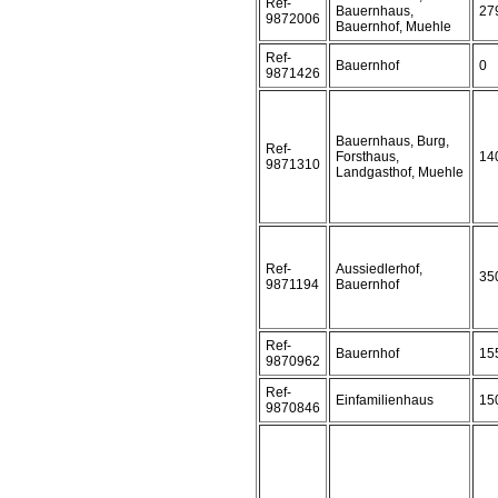
Ref-
Bauernhaus,
27
9872006
Bauernhof, Muehle
Ref-
Bauernhof
0
9871426
Bauernhaus, Burg,
Ref-
Forsthaus,
14
9871310
Landgasthof, Muehle
Ref-
Aussiedlerhof,
35
9871194
Bauernhof
Ref-
Bauernhof
15
9870962
Ref-
Einfamilienhaus
15
9870846