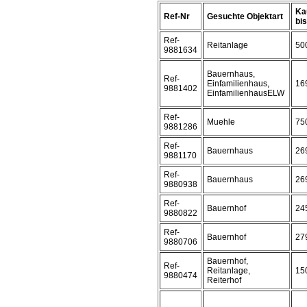
Ka
Ref-Nr
Gesuchte Objektart
bis 
Ref-
Reitanlage
50
9881634
Bauernhaus,
Ref-
Einfamilienhaus,
16
9881402
EinfamilienhausELW
Ref-
Muehle
75
9881286
Ref-
Bauernhaus
26
9881170
Ref-
Bauernhaus
26
9880938
Ref-
Bauernhof
24
9880822
Ref-
Bauernhof
27
9880706
Bauernhof,
Ref-
Reitanlage,
15
9880474
Reiterhof