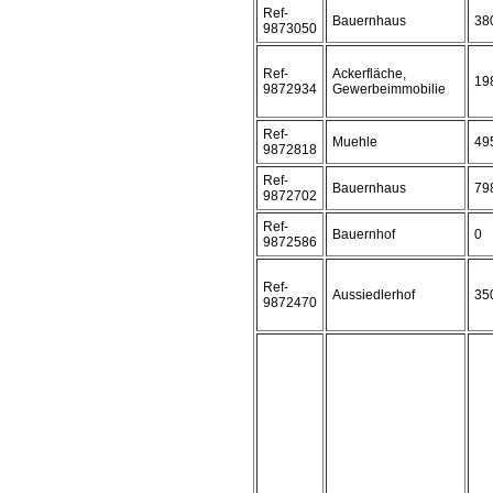
Ref-
Bauernhaus
38
9873050
Ref-
Ackerfläche,
19
9872934
Gewerbeimmobilie
Ref-
Muehle
49
9872818
Ref-
Bauernhaus
79
9872702
Ref-
Bauernhof
0
9872586
Ref-
Aussiedlerhof
35
9872470