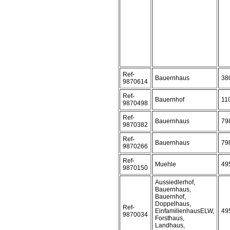
Ref-
Bauernhaus
38
9870614
Ref-
Bauernhof
11
9870498
Ref-
Bauernhaus
79
9870382
Ref-
Bauernhaus
79
9870266
Ref-
Muehle
49
9870150
Aussiedlerhof,
Bauernhaus,
Bauernhof,
Doppelhaus,
Ref-
EinfamilienhausELW,
49
9870034
Forsthaus,
Landhaus,