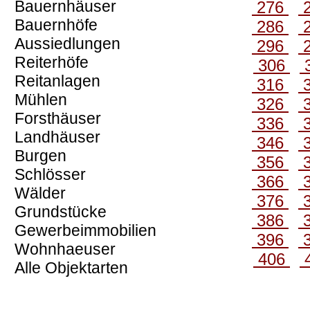
Bauernhäuser
276
Bauernhöfe
286
Aussiedlungen
296
Reiterhöfe
306
Reitanlagen
316
Mühlen
326
Forsthäuser
336
Landhäuser
346
Burgen
356
Schlösser
366
Wälder
376
Grundstücke
386
Gewerbeimmobilien
396
Wohnhaeuser
406
Alle Objektarten