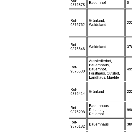
Ref-
Bauernhof
0
9876878
Ref-
Grünland,
22
9876762
Weideland
Ref-
Weideland
37
9876646
Aussiedlerhof,
Bauernhaus,
Ref-
Bauernhof,
49
9876530
Forsthaus, Gutshof,
Landhaus, Muehle
Ref-
Grünland
22
9876414
Bauernhaus,
Ref-
Reitanlage,
99
9876298
Reiterhof
Ref-
Bauernhaus
38
9876182