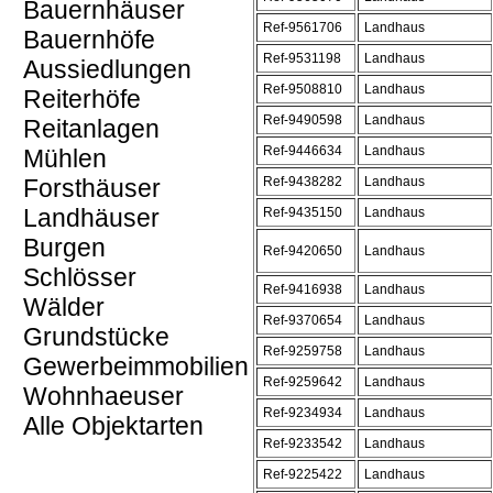
Bauernhäuser
Ref-9561706
Landhaus
Bauernhöfe
Ref-9531198
Landhaus
Aussiedlungen
Ref-9508810
Landhaus
Reiterhöfe
Ref-9490598
Landhaus
Reitanlagen
Ref-9446634
Landhaus
Mühlen
Forsthäuser
Ref-9438282
Landhaus
Landhäuser
Ref-9435150
Landhaus
Burgen
Ref-9420650
Landhaus
Schlösser
Ref-9416938
Landhaus
Wälder
Ref-9370654
Landhaus
Grundstücke
Ref-9259758
Landhaus
Gewerbeimmobilien
Ref-9259642
Landhaus
Wohnhaeuser
Ref-9234934
Landhaus
Alle Objektarten
Ref-9233542
Landhaus
Ref-9225422
Landhaus