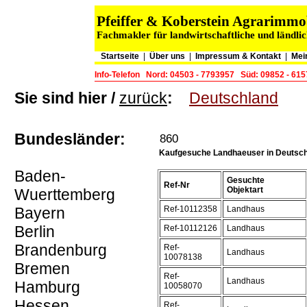
Pfeiffer & Koberstein Agrarimm
Fachmakler für landwirtschaftliche und ländli
Startseite
|
Über uns
|
Impressum & Kontakt
|
Mei
Info-Telefon
Nord: 04503 - 7793957
Süd: 09852 - 61
Sie sind hier /
zurück
:
Deutschland
Bundesländer:
860
Kaufgesuche Landhaeuser in Deutsc
Baden-
Gesuchte
Ref-Nr
Objektart
Wuerttemberg
Bayern
Ref-10112358
Landhaus
Berlin
Ref-10112126
Landhaus
Brandenburg
Ref-
Landhaus
10078138
Bremen
Ref-
Landhaus
Hamburg
10058070
Hessen
Ref-