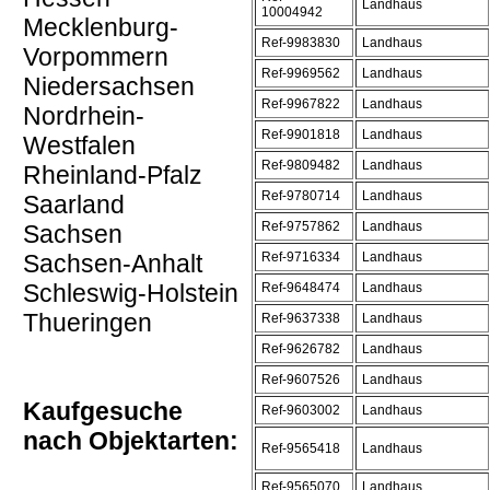
Landhaus
10004942
Mecklenburg-
Ref-9983830
Landhaus
Vorpommern
Ref-9969562
Landhaus
Niedersachsen
Ref-9967822
Landhaus
Nordrhein-
Ref-9901818
Landhaus
Westfalen
Ref-9809482
Landhaus
Rheinland-Pfalz
Ref-9780714
Landhaus
Saarland
Ref-9757862
Landhaus
Sachsen
Sachsen-Anhalt
Ref-9716334
Landhaus
Schleswig-Holstein
Ref-9648474
Landhaus
Thueringen
Ref-9637338
Landhaus
Ref-9626782
Landhaus
Ref-9607526
Landhaus
Kaufgesuche
Ref-9603002
Landhaus
nach Objektarten:
Ref-9565418
Landhaus
Ref-9565070
Landhaus