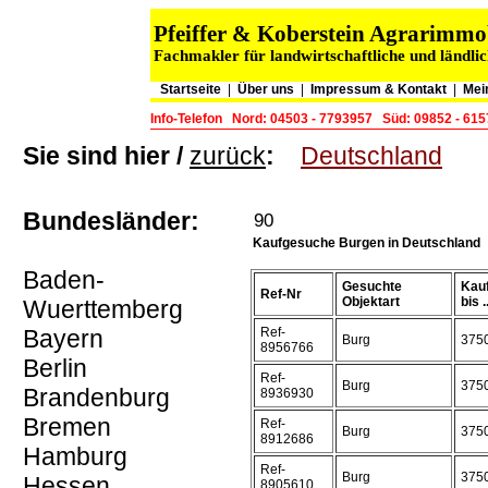
Pfeiffer & Koberstein Agrarimm
Fachmakler für landwirtschaftliche und ländli
Startseite
|
Über uns
|
Impressum & Kontakt
|
Mei
Info-Telefon
Nord: 04503 - 7793957
Süd: 09852 - 61
Sie sind hier /
zurück
:
Deutschland
Bundesländer:
90
Kaufgesuche Burgen in Deutschland
Baden-
Gesuchte
Kauf
Ref-Nr
Objektart
bis ..
Wuerttemberg
Bayern
Ref-
Burg
375
8956766
Berlin
Ref-
Burg
375
Brandenburg
8936930
Bremen
Ref-
Burg
375
8912686
Hamburg
Ref-
Burg
375
Hessen
8905610