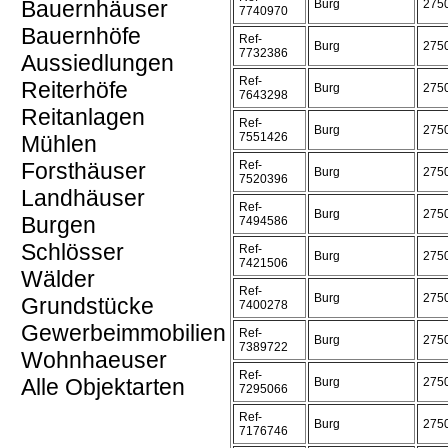
Bauernhäuser
Burg
275
7740970
Bauernhöfe
Ref-
Burg
275
7732386
Aussiedlungen
Ref-
Reiterhöfe
Burg
275
7643298
Reitanlagen
Ref-
Burg
275
7551426
Mühlen
Forsthäuser
Ref-
Burg
275
7520396
Landhäuser
Ref-
Burg
275
Burgen
7494586
Schlösser
Ref-
Burg
275
7421506
Wälder
Ref-
Burg
275
Grundstücke
7400278
Gewerbeimmobilien
Ref-
Burg
275
7389722
Wohnhaeuser
Ref-
Alle Objektarten
Burg
275
7295066
Ref-
Burg
275
7176746