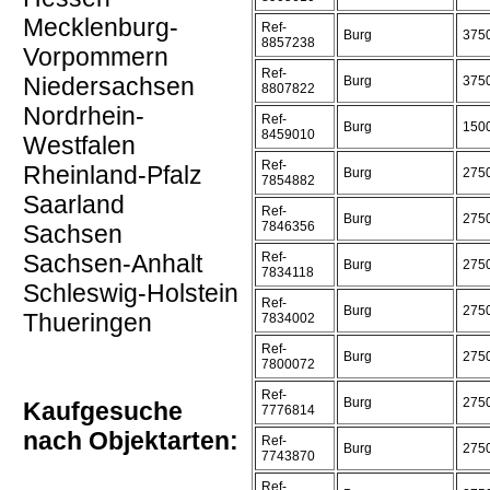
Mecklenburg-
Ref-
Burg
375
8857238
Vorpommern
Ref-
Niedersachsen
Burg
375
8807822
Nordrhein-
Ref-
Burg
150
8459010
Westfalen
Ref-
Rheinland-Pfalz
Burg
275
7854882
Saarland
Ref-
Burg
275
7846356
Sachsen
Sachsen-Anhalt
Ref-
Burg
275
7834118
Schleswig-Holstein
Ref-
Burg
275
Thueringen
7834002
Ref-
Burg
275
7800072
Ref-
Burg
275
Kaufgesuche
7776814
nach Objektarten:
Ref-
Burg
275
7743870
Ref-