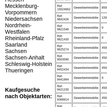
Mecklenburg-
Ref-
Gewerbeimmobilie
850
10024662
Vorpommern
Ref-
Niedersachsen
Gewerbeimmobilie
120
9842426
Nordrhein-
Ref-
Gewerbeimmobilie
0
9821546
Westfalen
Ref-
Rheinland-Pfalz
Gewerbeimmobilie
0
9821430
Saarland
Ref-
Gewerbeimmobilie
450
9625274
Sachsen
Sachsen-Anhalt
Ref-
Gewerbeimmobilie
450
9503590
Schleswig-Holstein
Ref-
Gewerbeimmobilie
450
Thueringen
9452434
Ref-
Gewerbeimmobilie
0
9441994
Ref-
Gewerbeimmobilie
450
Kaufgesuche
9421230
nach Objektarten:
Ref-
Gewerbeimmobilie
450
9368914
Ref-