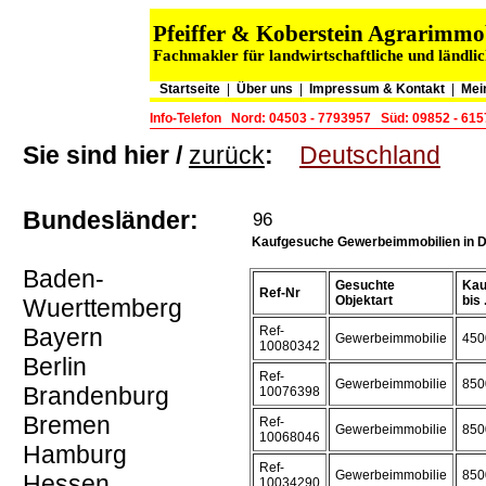
Pfeiffer & Koberstein Agrarimm
Fachmakler für landwirtschaftliche und ländli
Startseite
|
Über uns
|
Impressum & Kontakt
|
Mei
Info-Telefon
Nord: 04503 - 7793957
Süd: 09852 - 61
Sie sind hier /
zurück
:
Deutschland
Bundesländer:
96
Kaufgesuche Gewerbeimmobilien in 
Baden-
Gesuchte
Kau
Ref-Nr
Objektart
bis .
Wuerttemberg
Bayern
Ref-
Gewerbeimmobilie
450
10080342
Berlin
Ref-
Gewerbeimmobilie
850
Brandenburg
10076398
Bremen
Ref-
Gewerbeimmobilie
850
10068046
Hamburg
Ref-
Gewerbeimmobilie
850
Hessen
10034290