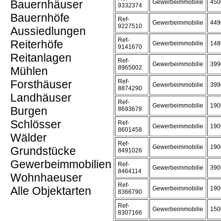
Bauernhäuser
Gewerbeimmobilie
450
9332374
Bauernhöfe
Ref-
Gewerbeimmobilie
449
9227510
Aussiedlungen
Ref-
Reiterhöfe
Gewerbeimmobilie
148
9141670
Reitanlagen
Ref-
Gewerbeimmobilie
399
8965002
Mühlen
Forsthäuser
Ref-
Gewerbeimmobilie
399
8874290
Landhäuser
Ref-
Gewerbeimmobilie
190
Burgen
8693678
Schlösser
Ref-
Gewerbeimmobilie
190
8601458
Wälder
Ref-
Gewerbeimmobilie
190
Grundstücke
8491026
Gewerbeimmobilien
Ref-
Gewerbeimmobilie
390
8464114
Wohnhaeuser
Ref-
Alle Objektarten
Gewerbeimmobilie
190
8366790
Ref-
Gewerbeimmobilie
150
8307166