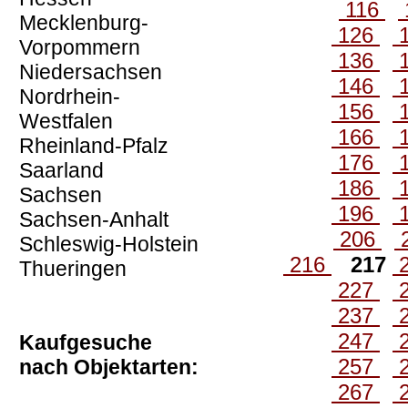
116
Mecklenburg-
126
Vorpommern
136
Niedersachsen
146
Nordrhein-
156
Westfalen
166
Rheinland-Pfalz
176
Saarland
186
Sachsen
196
Sachsen-Anhalt
206
Schleswig-Holstein
216
217
Thueringen
227
237
247
Kaufgesuche
257
nach Objektarten:
267