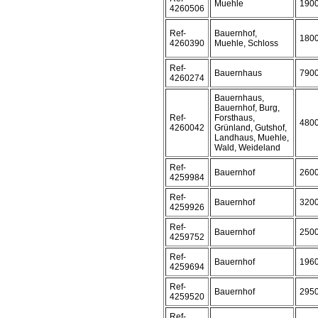
Muehle
190
4260506
Ref-
Bauernhof,
180
4260390
Muehle, Schloss
Ref-
Bauernhaus
790
4260274
Bauernhaus,
Bauernhof, Burg,
Ref-
Forsthaus,
480
4260042
Grünland, Gutshof,
Landhaus, Muehle,
Wald, Weideland
Ref-
Bauernhof
260
4259984
Ref-
Bauernhof
320
4259926
Ref-
Bauernhof
250
4259752
Ref-
Bauernhof
196
4259694
Ref-
Bauernhof
295
4259520
Ref-