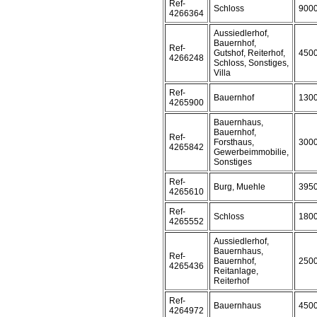
Ref-
Schloss
900
4266364
Aussiedlerhof,
Bauernhof,
Ref-
Gutshof, Reiterhof,
450
4266248
Schloss, Sonstiges,
Villa
Ref-
Bauernhof
130
4265900
Bauernhaus,
Bauernhof,
Ref-
Forsthaus,
300
4265842
Gewerbeimmobilie,
Sonstiges
Ref-
Burg, Muehle
395
4265610
Ref-
Schloss
180
4265552
Aussiedlerhof,
Bauernhaus,
Ref-
Bauernhof,
250
4265436
Reitanlage,
Reiterhof
Ref-
Bauernhaus
450
4264972