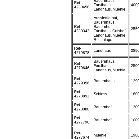
Bauernhaus,
Ref-
Forsthaus,
400
4280458
Landhaus, Muehle
Aussiedlerhof,
Bauernhaus,
Ref-
Bauernhof,
255
4280342
Forsthaus, Gutshof,
Landhaus, Muehle,
Reitanlage
Ref-
Landhaus
389
4279878
Bauernhaus,
Ref-
Forsthaus,
250
4279646
Landhaus, Muehle
Ref-
Bauernhaus
129
4279356
Ref-
Schloss
180
4278892
Ref-
Bauernhof
130
4278080
Ref-
Bauernhof
100
4277790
Ref-
Muehle
198
4277674