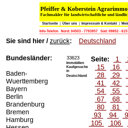
Pfeiffer & Koberstein Agrarimm
Fachmakler für landwirtschaftliche und ländli
Startseite
|
Über uns
|
Impressum & Kontakt
|
Mei
Info-Telefon
Nord: 04503 - 7793957
Süd: 09852 - 61
Sie sind hier /
zurück
:
Deutschland
Bundesländer:
33623
Seite:
1
Immobilien
15
16
Kaufgesuche
in
Baden-
28
29
Deutschland
Wuerttemberg
41
42
Bayern
54
55
Berlin
67
68
Brandenburg
80
81
Bremen
93
94
Hamburg
105
106
Hessen