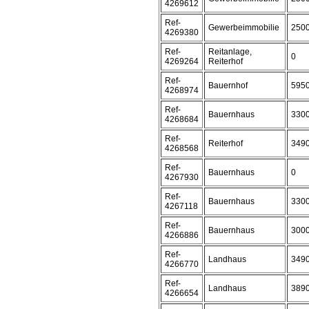
4269612
Ref-
Gewerbeimmobilie
250
4269380
Ref-
Reitanlage,
0
4269264
Reiterhof
Ref-
Bauernhof
595
4268974
Ref-
Bauernhaus
330
4268684
Ref-
Reiterhof
349
4268568
Ref-
Bauernhaus
0
4267930
Ref-
Bauernhaus
330
4267118
Ref-
Bauernhaus
300
4266886
Ref-
Landhaus
349
4266770
Ref-
Landhaus
389
4266654