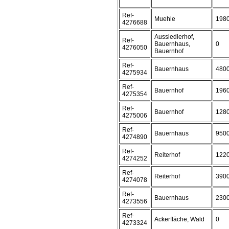
Ref-
Muehle
198
4276688
Aussiedlerhof,
Ref-
Bauernhaus,
0
4276050
Bauernhof
Ref-
Bauernhaus
480
4275934
Ref-
Bauernhof
196
4275354
Ref-
Bauernhof
128
4275006
Ref-
Bauernhaus
950
4274890
Ref-
Reiterhof
122
4274252
Ref-
Reiterhof
390
4274078
Ref-
Bauernhaus
230
4273556
Ref-
Ackerfläche, Wald
0
4273324