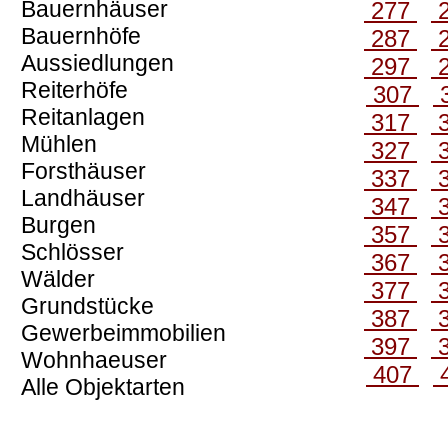
Bauernhäuser
277
Bauernhöfe
287
Aussiedlungen
297
Reiterhöfe
307
Reitanlagen
317
Mühlen
327
Forsthäuser
337
Landhäuser
347
Burgen
357
Schlösser
367
Wälder
377
Grundstücke
387
Gewerbeimmobilien
397
Wohnhaeuser
407
Alle Objektarten