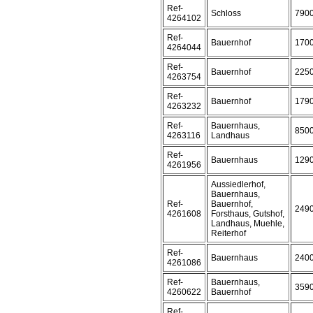
Ref-
Schloss
790
4264102
Ref-
Bauernhof
170
4264044
Ref-
Bauernhof
225
4263754
Ref-
Bauernhof
179
4263232
Ref-
Bauernhaus,
850
4263116
Landhaus
Ref-
Bauernhaus
129
4261956
Aussiedlerhof,
Bauernhaus,
Ref-
Bauernhof,
249
4261608
Forsthaus, Gutshof,
Landhaus, Muehle,
Reiterhof
Ref-
Bauernhaus
240
4261086
Ref-
Bauernhaus,
359
4260622
Bauernhof
Ref-