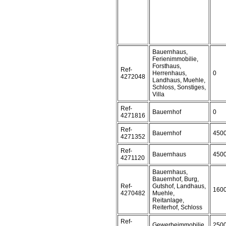
Bauernhaus,
Ferienimmobilie,
Forsthaus,
Ref-
Herrenhaus,
0
4272048
Landhaus, Muehle,
Schloss, Sonstiges,
Villa
Ref-
Bauernhof
0
4271816
Ref-
Bauernhof
450
4271352
Ref-
Bauernhaus
450
4271120
Bauernhaus,
Bauernhof, Burg,
Ref-
Gutshof, Landhaus,
160
4270482
Muehle,
Reitanlage,
Reiterhof, Schloss
Ref-
Gewerbeimmobilie
250