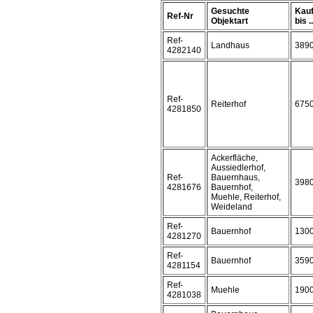
Gesuchte
Kauf
Ref-Nr
Objektart
bis ..
Ref-
Landhaus
389
4282140
Ref-
Reiterhof
675
4281850
Ackerfläche,
Aussiedlerhof,
Ref-
Bauernhaus,
398
4281676
Bauernhof,
Muehle, Reiterhof,
Weideland
Ref-
Bauernhof
130
4281270
Ref-
Bauernhof
359
4281154
Ref-
Muehle
190
4281038