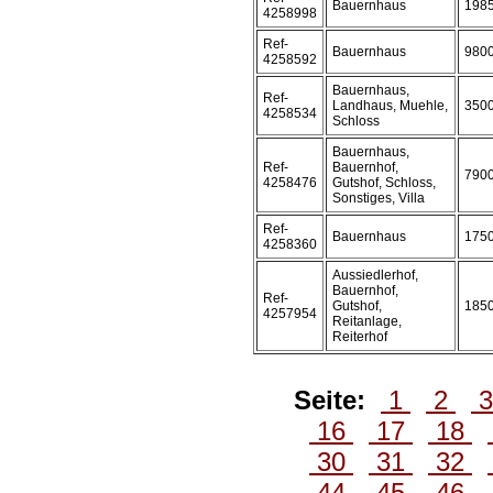
Bauernhaus
198
4258998
Ref-
Bauernhaus
980
4258592
Bauernhaus,
Ref-
Landhaus, Muehle,
350
4258534
Schloss
Bauernhaus,
Ref-
Bauernhof,
790
4258476
Gutshof, Schloss,
Sonstiges, Villa
Ref-
Bauernhaus
175
4258360
Aussiedlerhof,
Bauernhof,
Ref-
Gutshof,
185
4257954
Reitanlage,
Reiterhof
Seite:
1
2
16
17
18
30
31
32
44
45
46