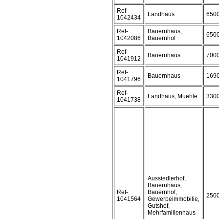
Ref-
Landhaus
650
1042434
Ref-
Bauernhaus,
650
1042086
Bauernhof
Ref-
Bauernhaus
700
1041912
Ref-
Bauernhaus
169
1041796
Ref-
Landhaus, Muehle
330
1041738
Aussiedlerhof,
Bauernhaus,
Ref-
Bauernhof,
250
1041564
Gewerbeimmobilie,
Gutshof,
Mehrfamilienhaus