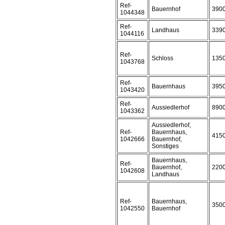
Ref-
Bauernhof
390
1044348
Ref-
Landhaus
339
1044116
Ref-
Schloss
135
1043768
Ref-
Bauernhaus
395
1043420
Ref-
Aussiedlerhof
890
1043362
Aussiedlerhof,
Ref-
Bauernhaus,
415
1042666
Bauernhof,
Sonstiges
Bauernhaus,
Ref-
Bauernhof,
220
1042608
Landhaus
Ref-
Bauernhaus,
350
1042550
Bauernhof