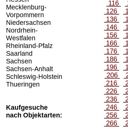
116
Mecklenburg-
126
Vorpommern
136
Niedersachsen
146
Nordrhein-
156
Westfalen
166
Rheinland-Pfalz
176
Saarland
186
Sachsen
196
Sachsen-Anhalt
206
Schleswig-Holstein
216
Thueringen
226
236
246
Kaufgesuche
256
nach Objektarten:
266