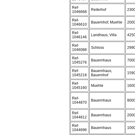
Ref-
Reiterhof
230
1046668
Ref-
Bauernhof, Muehle
200
1046610
Ref-
Landhaus, Villa
425
1046146
Ref-
Schloss
299
1046088
Ref-
Bauernhaus
700
1045276
Ref-
Bauernhaus,
159
1045218
Bauernhof
Ref-
Muehle
160
1045160
Ref-
Bauernhaus
800
1044870
Ref-
Bauernhaus
200
1044812
Ref-
Bauernhaus
100
1044696