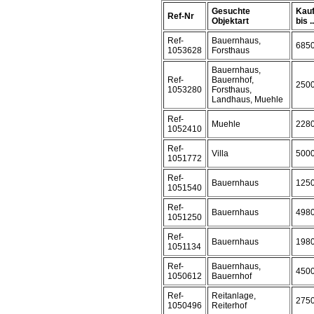
Gesuchte
Kauf
Ref-Nr
Objektart
bis ..
Ref-
Bauernhaus,
685
1053628
Forsthaus
Bauernhaus,
Ref-
Bauernhof,
250
1053280
Forsthaus,
Landhaus, Muehle
Ref-
Muehle
228
1052410
Ref-
Villa
500
1051772
Ref-
Bauernhaus
125
1051540
Ref-
Bauernhaus
498
1051250
Ref-
Bauernhaus
198
1051134
Ref-
Bauernhaus,
450
1050612
Bauernhof
Ref-
Reitanlage,
275
1050496
Reiterhof