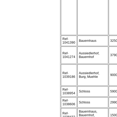
Ref-
Bauernhaus
325
1041390
Ref-
Aussiedlerhof,
379
1041274
Bauernhof
Ref-
Aussiedlerhof,
900
1039186
Burg, Muehle
Ref-
Schloss
590
1038954
Ref-
Schloss
299
1038606
Bauernhaus,
Ref-
Bauernhof,
150