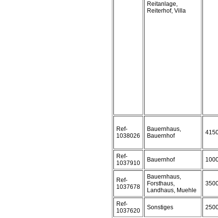
Reitanlage,
Reiterhof, Villa
Ref-
Bauernhaus,
415
1038026
Bauernhof
Ref-
Bauernhof
100
1037910
Bauernhaus,
Ref-
Forsthaus,
350
1037678
Landhaus, Muehle
Ref-
Sonstiges
250
1037620