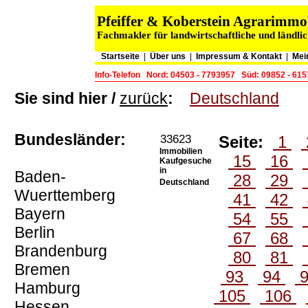
Pfeiffer & Koberstein Agrarimm
Fachmakler für landwirtschaftliche und ländli
Startseite
|
Über uns
|
Impressum & Kontakt
|
Mei
Info-Telefon
Nord: 04503 - 7793957
Süd: 09852 - 61
Sie sind hier /
zurück
:
Deutschland
Bundesländer:
33623
Seite:
1
Immobilien
15
16
Kaufgesuche
in
Baden-
28
29
Deutschland
Wuerttemberg
41
42
Bayern
54
55
Berlin
67
68
Brandenburg
80
81
Bremen
93
94
Hamburg
105
106
Hessen