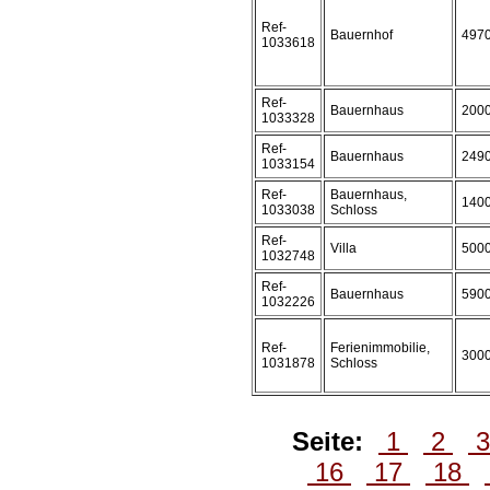
Ref-
Bauernhof
497
1033618
Ref-
Bauernhaus
200
1033328
Ref-
Bauernhaus
249
1033154
Ref-
Bauernhaus,
140
1033038
Schloss
Ref-
Villa
500
1032748
Ref-
Bauernhaus
590
1032226
Ref-
Ferienimmobilie,
300
1031878
Schloss
Seite:
1
2
16
17
18