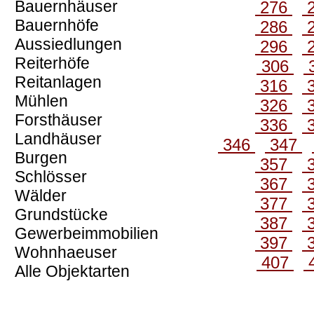
Bauernhäuser
276
Bauernhöfe
286
Aussiedlungen
296
Reiterhöfe
306
Reitanlagen
316
Mühlen
326
Forsthäuser
336
Landhäuser
346
347
Burgen
357
Schlösser
367
Wälder
377
Grundstücke
387
Gewerbeimmobilien
397
Wohnhaeuser
407
Alle Objektarten