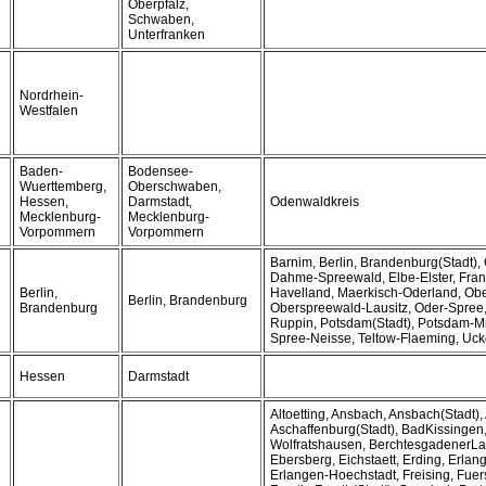
Oberpfalz,
Schwaben,
Unterfranken
Nordrhein-
Westfalen
Baden-
Bodensee-
Wuerttemberg,
Oberschwaben,
Hessen,
Darmstadt,
Odenwaldkreis
Mecklenburg-
Mecklenburg-
Vorpommern
Vorpommern
Barnim, Berlin, Brandenburg(Stadt), 
Dahme-Spreewald, Elbe-Elster, Frank
Berlin,
Havelland, Maerkisch-Oderland, Obe
Berlin, Brandenburg
Brandenburg
Oberspreewald-Lausitz, Oder-Spree, 
Ruppin, Potsdam(Stadt), Potsdam-Mit
Spree-Neisse, Teltow-Flaeming, Uc
Hessen
Darmstadt
Altoetting, Ansbach, Ansbach(Stadt),
Aschaffenburg(Stadt), BadKissingen
Wolfratshausen, BerchtesgadenerLa
Ebersberg, Eichstaett, Erding, Erlan
Erlangen-Hoechstadt, Freising, Fuer