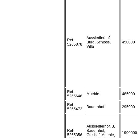
Aussiedlerhof,
Ref-
Burg, Schloss,
450000
5265878
Villa
Ref-
Muehle
485000
5265646
Ref-
Bauernhof
295000
5265472
Aussiedlerhof, B,
Ref-
Bauernhof,
1900000
5265356
Gutshof, Muehle,