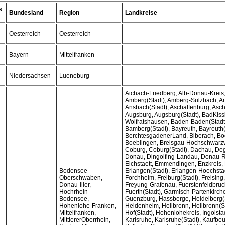
s
Bundesland
Region
Landkreise
Oesterreich
Oesterreich
Bayern
Mittelfranken
Niedersachsen
Lueneburg
Aichach-Friedberg, Alb-Donau-Kreis, 
Amberg(Stadt), Amberg-Sulzbach, A
Ansbach(Stadt), Aschaffenburg, Asch
Augsburg, Augsburg(Stadt), BadKiss
Wolfratshausen, Baden-Baden(Stadt
Bamberg(Stadt), Bayreuth, Bayreuth(
BerchtesgadenerLand, Biberach, Bo
Boeblingen, Breisgau-Hochschwarz
Coburg, Coburg(Stadt), Dachau, Deg
Donau, Dingolfing-Landau, Donau-R
Eichstaett, Emmendingen, Enzkreis, 
Bodensee-
Erlangen(Stadt), Erlangen-Hoechstad
Oberschwaben,
Forchheim, Freiburg(Stadt), Freising
Donau-Iller,
Freyung-Grafenau, Fuerstenfeldbruck
Hochrhein-
Fuerth(Stadt), Garmisch-Partenkirc
Bodensee,
Guenzburg, Hassberge, Heidelberg(S
Hohenlohe-Franken,
Heidenheim, Heilbronn, Heilbronn(St
Mittelfranken,
Hof(Stadt), Hohenlohekreis, Ingolstad
MittlererOberrhein,
Karlsruhe, Karlsruhe(Stadt), Kaufbeu