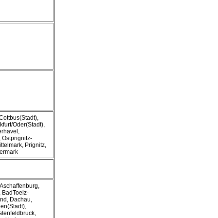
Cottbus(Stadt),
furt/Oder(Stadt),
rhavel,
Ostprignitz-
telmark, Prignitz,
kermark
 Aschaffenburg,
, BadToelz-
nd, Dachau,
gen(Stadt),
stenfeldbruck,