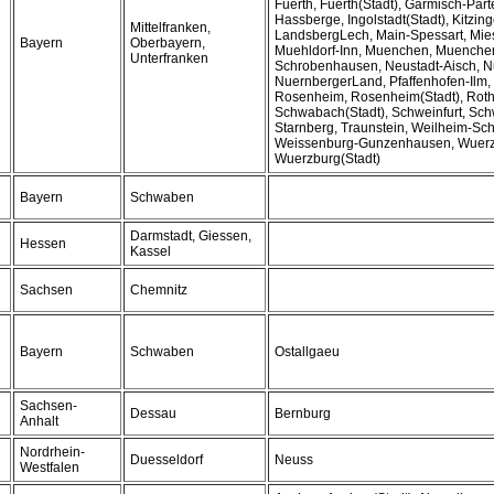
Fuerth, Fuerth(Stadt), Garmisch-Part
Hassberge, Ingolstadt(Stadt), Kitzing
Mittelfranken,
LandsbergLech, Main-Spessart, Mies
Bayern
Oberbayern,
Muehldorf-Inn, Muenchen, Muenchen
Unterfranken
Schrobenhausen, Neustadt-Aisch, N
NuernbergerLand, Pfaffenhofen-Ilm,
Rosenheim, Rosenheim(Stadt), Roth
Schwabach(Stadt), Schweinfurt, Schw
Starnberg, Traunstein, Weilheim-Sc
Weissenburg-Gunzenhausen, Wuerz
Wuerzburg(Stadt)
Bayern
Schwaben
Darmstadt, Giessen,
Hessen
Kassel
Sachsen
Chemnitz
Bayern
Schwaben
Ostallgaeu
Sachsen-
Dessau
Bernburg
Anhalt
Nordrhein-
Duesseldorf
Neuss
Westfalen