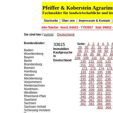
Pfeiffer & Koberstein Agrar
Fachmakler für landwirtschaftliche und lä
Startseite
|
Über uns
|
Impressum & Kontakt
Info-Telefon
Nord: 04503 - 7793957
Süd: 09852 
Sie sind hier /
zurück
:
Deutschland
Bundesländer:
33615
Seite:
1
2
3
4
5
29
30
31
32
33
3
Immobilien
Baden-
56
57
58
59
60
6
Kaufgesuche
Wuerttemberg
83
84
85
86
87
8
in
Bayern
108
109
110
111
11
Deutschland
Berlin
130
131
132
133
Brandenburg
151
152
153
154
Bremen
172
173
174
175
Hamburg
193
194
195
196
Hessen
214
215
216
217
Mecklenburg-
235
236
237
238
Vorpommern
256
257
258
259
Niedersachsen
277
278
279
280
Nordrhein-
298
299
300
301
Westfalen
319
320
321
322
Rheinland-Pfalz
340
341
342
343
Saarland
361
362
363
364
Sachsen
382
383
384
385
Sachsen-Anhalt
403
404
Schleswig-Holstein