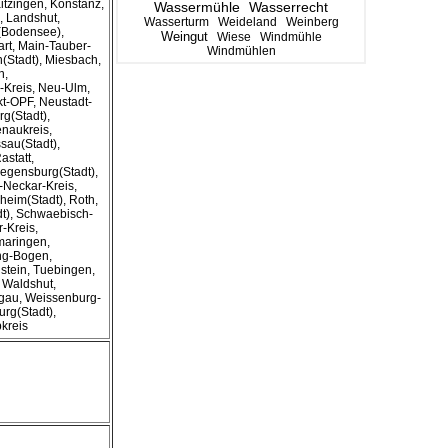
itzingen, Konstanz,
Wassermühle
Wasserrecht
 Landshut,
Wasserturm
Weideland
Weinberg
u(Bodensee),
Weingut
Wiese
Windmühle
rt, Main-Tauber-
Windmühlen
(Stadt), Miesbach,
n,
Kreis, Neu-Ulm,
-OPF, Neustadt-
g(Stadt),
naukreis,
sau(Stadt),
astatt,
egensburg(Stadt),
-Neckar-Kreis,
eim(Stadt), Roth,
dt), Schwaebisch-
-Kreis,
gmaringen,
ing-Bogen,
nstein, Tuebingen,
, Waldshut,
gau, Weissenburg-
rg(Stadt),
bkreis