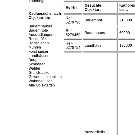
Thueringen
Gesuchte
Kaufprei
Ref-Nr
Objektart
bis ...
Kaufgesuche nach
Objektarten:
Ref-
Bauernhof
215000
5279798
Bauernhäuser
Bauernhöfe
Ref-
Bauernhaus
60000
Aussiedlungen
5279450
Reiterhöfe
Reitanlagen
Ref-
Landhaus
185000
Mühlen
5278754
Forsthäuser
Landhäuser
Burgen
Schlösser
Wälder
Grundstücke
Gewerbeimmobilien
Wohnhaeuser
Alle Objektarten
Aussiedlerhof,