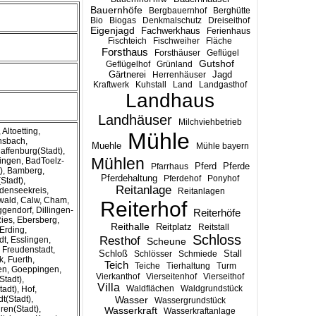
Bauernhöfe
Bergbauernhof
Berghütte
Bio
Biogas
Denkmalschutz
Dreiseithof
Eigenjagd
Fachwerkhaus
Ferienhaus
Fischteich
Fischweiher
Fläche
Forsthaus
Forsthäuser
Geflügel
Gutshof
Geflügelhof
Grünland
Gärtnerei
Jagd
Herrenhäuser
Kraftwerk
Kuhstall
Land
Landgasthof
Landhaus
Landhäuser
Milchviehbetrieb
Altoetting,
Mühle
nsbach,
Muehle
Mühle bayern
affenburg(Stadt),
Mühlen
ingen, BadToelz-
Pferd
Pferde
Pfarrhaus
), Bamberg,
Pferdehaltung
Pferdehof
Ponyhof
Stadt),
Reitanlage
denseekreis,
Reitanlagen
wald, Calw, Cham,
Reiterhof
gendorf, Dillingen-
Reiterhöfe
ies, Ebersberg,
Reithalle
Reitplatz
Reitstall
Erding,
Schloss
Resthof
t, Esslingen,
Scheune
, Freudenstadt,
Stall
Schloß
Schlösser
Schmiede
, Fuerth,
Teich
Teiche
Tierhaltung
Turm
hen, Goeppingen,
Vierkanthof
Vierseitenhof
Vierseithof
tadt),
Villa
Waldflächen
Waldgrundstück
adt), Hof,
t(Stadt),
Wasser
Wassergrundstück
ren(Stadt),
Wasserkraft
Wasserkraftanlage