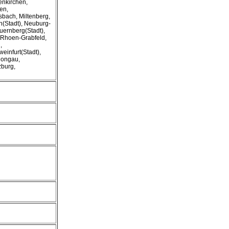
enkirchen,
en,
bach, Miltenberg,
(Stadt), Neuburg-
uernberg(Stadt),
 Rhoen-Grabfeld,
,
einfurt(Stadt),
hongau,
burg,