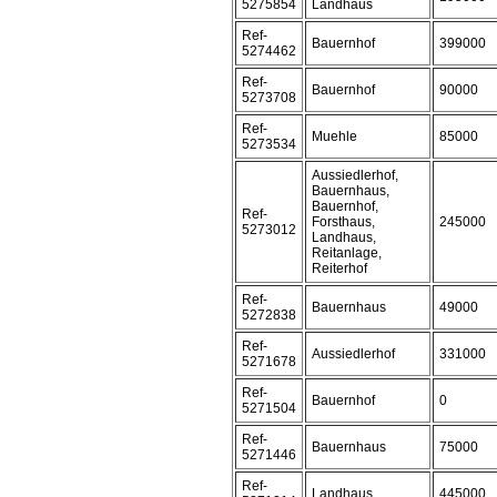
5275854
Landhaus
Ref-
Bauernhof
399000
5274462
Ref-
Bauernhof
90000
5273708
Ref-
Muehle
85000
5273534
Aussiedlerhof,
Bauernhaus,
Bauernhof,
Ref-
Forsthaus,
245000
5273012
Landhaus,
Reitanlage,
Reiterhof
Ref-
Bauernhaus
49000
5272838
Ref-
Aussiedlerhof
331000
5271678
Ref-
Bauernhof
0
5271504
Ref-
Bauernhaus
75000
5271446
Ref-
Landhaus
445000