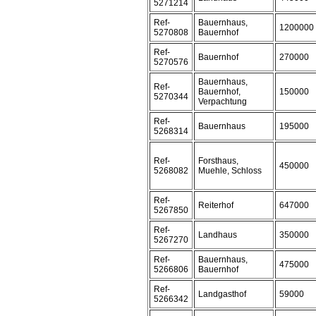
5271214
Ref-
Bauernhaus,
1200000
5270808
Bauernhof
Ref-
Bauernhof
270000
5270576
Bauernhaus,
Ref-
Bauernhof,
150000
5270344
Verpachtung
Ref-
Bauernhaus
195000
5268314
Ref-
Forsthaus,
450000
5268082
Muehle, Schloss
Ref-
Reiterhof
647000
5267850
Ref-
Landhaus
350000
5267270
Ref-
Bauernhaus,
475000
5266806
Bauernhof
Ref-
Landgasthof
59000
5266342