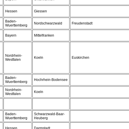
Hessen
Giessen
Baden-
Nordschwarzwald
Freudenstadt
Wuerttemberg
Bayern
Mittelfranken
Nordrhein-
Koeln
Euskirchen
Westfalen
Baden-
Hochrhein-Bodensee
Wuerttemberg
Nordrhein-
Koeln
Westfalen
Baden-
Schwarzwald-Baar-
Wuerttemberg
Heuberg
Hessen
Darmstadt