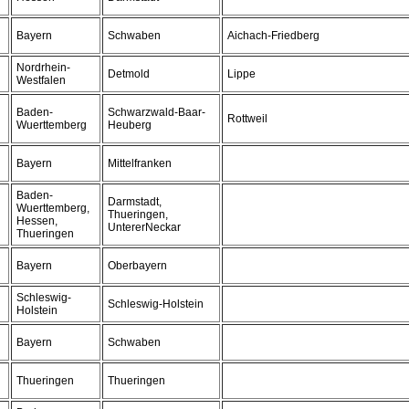
Bayern
Schwaben
Aichach-Friedberg
Nordrhein-
Detmold
Lippe
Westfalen
Baden-
Schwarzwald-Baar-
Rottweil
Wuerttemberg
Heuberg
Bayern
Mittelfranken
Baden-
Darmstadt,
Wuerttemberg,
Thueringen,
Hessen,
UntererNeckar
Thueringen
Bayern
Oberbayern
Schleswig-
Schleswig-Holstein
Holstein
Bayern
Schwaben
Thueringen
Thueringen