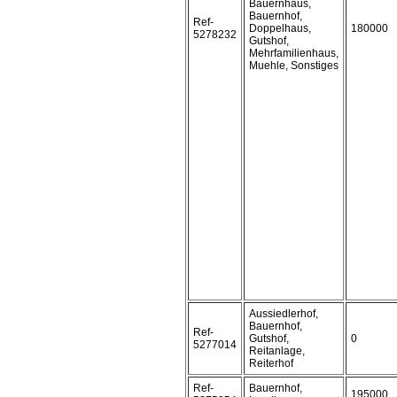
Bauernhaus,
Bauernhof,
Ref-
Doppelhaus,
180000
5278232
Gutshof,
Mehrfamilienhaus,
Muehle, Sonstiges
Aussiedlerhof,
Bauernhof,
Ref-
Gutshof,
0
5277014
Reitanlage,
Reiterhof
Ref-
Bauernhof,
195000