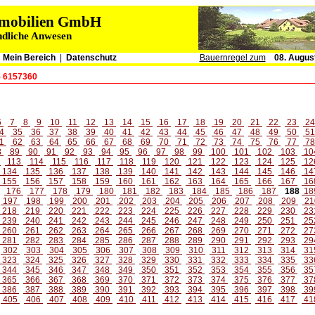
immobilien GmbH
ndliche Anwesen
|
Mein Bereich
|
Datenschutz
Bauernregel zum
08. Augus
- 6157360
6
7
8
9
10
11
12
13
14
15
16
17
18
19
20
21
22
23
2
4
35
36
37
38
39
40
41
42
43
44
45
46
47
48
49
50
5
1
62
63
64
65
66
67
68
69
70
71
72
73
74
75
76
77
7
8
89
90
91
92
93
94
95
96
97
98
99
100
101
102
103
10
2
113
114
115
116
117
118
119
120
121
122
123
124
125
12
134
135
136
137
138
139
140
141
142
143
144
145
146
14
155
156
157
158
159
160
161
162
163
164
165
166
167
16
176
177
178
179
180
181
182
183
184
185
186
187
188
18
197
198
199
200
201
202
203
204
205
206
207
208
209
21
218
219
220
221
222
223
224
225
226
227
228
229
230
23
239
240
241
242
243
244
245
246
247
248
249
250
251
25
260
261
262
263
264
265
266
267
268
269
270
271
272
27
281
282
283
284
285
286
287
288
289
290
291
292
293
29
302
303
304
305
306
307
308
309
310
311
312
313
314
31
323
324
325
326
327
328
329
330
331
332
333
334
335
33
344
345
346
347
348
349
350
351
352
353
354
355
356
35
365
366
367
368
369
370
371
372
373
374
375
376
377
37
386
387
388
389
390
391
392
393
394
395
396
397
398
39
405
406
407
408
409
410
411
412
413
414
415
416
417
41