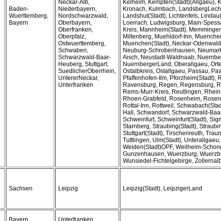
Neckar-Alb,
Kelheim, Kempten(Stadt)(Allgaeu), K
Baden-
Niederbayern,
Kronach, Kulmbach, LandsbergLech,
Wuerttemberg,
Nordschwarzwald,
Landshut(Stadt), Lichtenfels, Linda
Bayern
Oberbayern,
Loerrach, Ludwigsburg, Main-Spessa
Oberfranken,
Kreis, Mannheim(Stadt), Memmingen
Oberpfalz,
Miltenberg, Muehldorf-Inn, Muenche
Ostwuerttemberg,
Muenchen(Stadt), Neckar-Odenwald-
Schwaben,
Neuburg-Schrobenhausen, Neumarkt
Schwarzwald-Baar-
Aisch, Neustadt-Waldnaab, Nuernber
Heuberg, Stuttgart,
NuernbergerLand, Oberallgaeu, Orte
SuedlicherOberrhein,
Ostalbkreis, Ostallgaeu, Passau, Pas
UntererNeckar,
Pfaffenhofen-Ilm, Pforzheim(Stadt), R
Unterfranken
Ravensburg, Regen, Regensburg, R
Rems-Murr-Kreis, Reutlingen, Rhein
Rhoen-Grabfeld, Rosenheim, Rosenh
Rottal-Inn, Rottweil, Schwabach(Sta
Hall, Schwandorf, Schwarzwald-Baar
Schweinfurt, Schweinfurt(Stadt), Si
Starnberg, Straubing(Stadt), Straub
Stuttgart(Stadt), Tirschenreuth, Trau
Tuttlingen, Ulm(Stadt), Unterallgaeu
Weiden(Stadt)OPF, Weilheim-Schon
Gunzenhausen, Wuerzburg, Wuerzbu
Wunsiedel-Fichtelgebirge, Zollernal
Sachsen
Leipzig
Leipzig(Stadt), LeipzigerLand
Bayern
Unterfranken