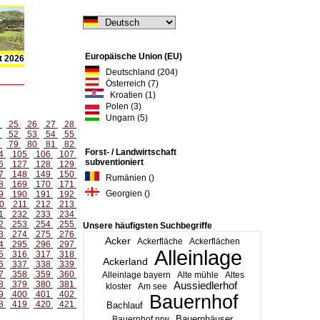
Europäische Union (EU)
t 2026
Deutschland (204)
Österreich (7)
Kroatien (1)
Polen (3)
Ungarn (5)
4
25
26
27
28
1
52
53
54
55
8
79
80
81
82
Forst- / Landwirtschaft
4
105
106
107
subventioniert
6
127
128
129
7
148
149
150
Rumänien ()
8
169
170
171
Georgien ()
9
190
191
192
0
211
212
213
1
232
233
234
2
253
254
255
Unsere häufigsten Suchbegriffe
3
274
275
276
Acker
Ackerfläche
Ackerflächen
4
295
296
297
Alleinlage
5
316
317
318
Ackerland
6
337
338
339
7
358
359
360
Alleinlage bayern
Alte mühle
Altes
8
379
380
381
Aussiedlerhof
kloster
Am see
9
400
401
402
Bauernhof
8
419
420
421
Bachlauf
Bauernhäuser
Bauernhof nrw