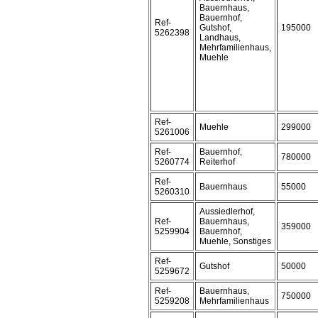
Bauernhaus,
Bauernhof,
Ref-
Gutshof,
195000
5262398
Landhaus,
Mehrfamilienhaus,
Muehle
Ref-
Muehle
299000
5261006
Ref-
Bauernhof,
780000
5260774
Reiterhof
Ref-
Bauernhaus
55000
5260310
Aussiedlerhof,
Ref-
Bauernhaus,
359000
5259904
Bauernhof,
Muehle, Sonstiges
Ref-
Gutshof
50000
5259672
Ref-
Bauernhaus,
750000
5259208
Mehrfamilienhaus