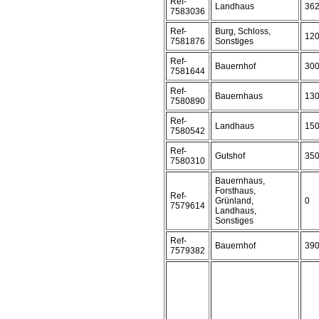
Ref-
Landhaus
36
7583036
Ref-
Burg, Schloss,
12
7581876
Sonstiges
Ref-
Bauernhof
30
7581644
Ref-
Bauernhaus
13
7580890
Ref-
Landhaus
15
7580542
Ref-
Gutshof
35
7580310
Bauernhaus,
Forsthaus,
Ref-
Grünland,
0
7579614
Landhaus,
Sonstiges
Ref-
Bauernhof
39
7579382