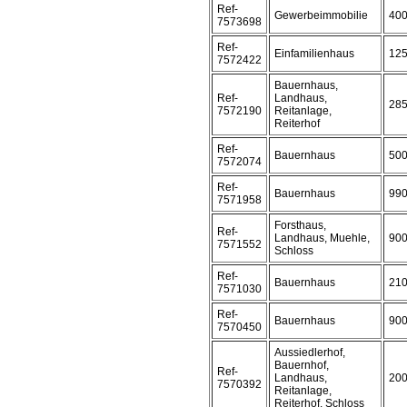
Ref-
Gewerbeimmobilie
40
7573698
Ref-
Einfamilienhaus
12
7572422
Bauernhaus,
Ref-
Landhaus,
28
7572190
Reitanlage,
Reiterhof
Ref-
Bauernhaus
50
7572074
Ref-
Bauernhaus
99
7571958
Forsthaus,
Ref-
Landhaus, Muehle,
90
7571552
Schloss
Ref-
Bauernhaus
21
7571030
Ref-
Bauernhaus
90
7570450
Aussiedlerhof,
Bauernhof,
Ref-
Landhaus,
20
7570392
Reitanlage,
Reiterhof, Schloss