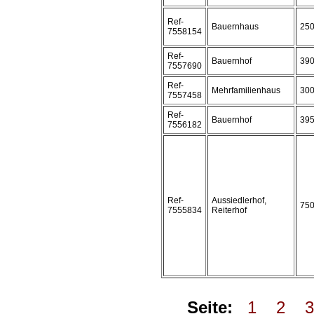
Ref-
Bauernhaus
25
7558154
Ref-
Bauernhof
39
7557690
Ref-
Mehrfamilienhaus
30
7557458
Ref-
Bauernhof
39
7556182
Ref-
Aussiedlerhof,
75
7555834
Reiterhof
Seite:
1
2