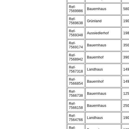
Ref-
Bauernhaus
58
7569986
Ref-
Grünland
19
7569638
Ref-
Aussiedlerhof
19
7569348
Ref-
Bauernhaus
35
7569174
Ref-
Bauernhof
39
7568942
Ref-
Landhaus
14
7567318
Ref-
Bauernhof
14
7566854
Ref-
Bauernhaus
12
7566738
Ref-
Bauernhaus
25
7566158
Ref-
Landhaus
19
7564766
Ref-