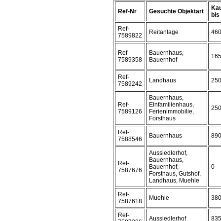
Kau
Ref-Nr
Gesuchte Objektart
bis 
Ref-
Reitanlage
46
7589822
Ref-
Bauernhaus,
16
7589358
Bauernhof
Ref-
Landhaus
25
7589242
Bauernhaus,
Ref-
Einfamilienhaus,
25
7589126
Ferienimmobilie,
Forsthaus
Ref-
Bauernhaus
89
7588546
Aussiedlerhof,
Bauernhaus,
Ref-
Bauernhof,
0
7587676
Forsthaus, Gutshof,
Landhaus, Muehle
Ref-
Muehle
38
7587618
Ref-
Aussiedlerhof
83