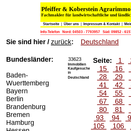
Pfeiffer & Koberstein Agrarimm
Fachmakler für landwirtschaftliche und ländli
Startseite
|
Über uns
|
Impressum & Kontakt
|
Mei
Info-Telefon
Nord: 04503 - 7793957
Süd: 09852 - 61
Sie sind hier /
zurück
:
Deutschland
Bundesländer:
33623
Seite:
1
Immobilien
15
16
Kaufgesuche
in
Baden-
28
29
Deutschland
Wuerttemberg
41
42
Bayern
54
55
Berlin
67
68
Brandenburg
80
81
Bremen
93
94
Hamburg
105
106
Hessen