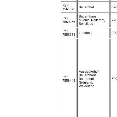
Ref-
Bauernhof
39
7561576
Bauernhaus,
Ref-
Muehle, Reiterhof,
27
7559256
Sonstiges
Ref-
Landhaus
33
7558734
Aussiedlerhof,
Bauernhaus,
Ref-
Bauernhof,
50
7558444
Grünland,
Weideland