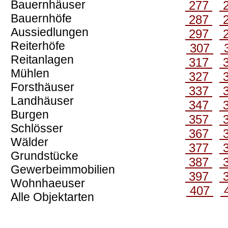
Bauernhäuser
277
Bauernhöfe
287
Aussiedlungen
297
Reiterhöfe
307
Reitanlagen
317
Mühlen
327
Forsthäuser
337
Landhäuser
347
Burgen
357
Schlösser
367
Wälder
377
Grundstücke
387
Gewerbeimmobilien
397
Wohnhaeuser
407
Alle Objektarten