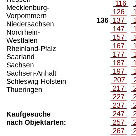
116
Mecklenburg-
126
Vorpommern
136
137
Niedersachsen
147
Nordrhein-
157
Westfalen
167
Rheinland-Pfalz
177
Saarland
187
Sachsen
197
Sachsen-Anhalt
207
Schleswig-Holstein
217
Thueringen
227
237
247
Kaufgesuche
257
nach Objektarten:
267