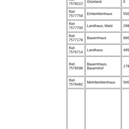
Grünland
0
7578222
Ref-
Einfamilienhaus
55
7577758
Ref-
Landhaus, Wald
29
7577700
Ref-
Bauernhaus
98
7577178
Ref-
Landhaus
49
7576714
Ref-
Bauernhaus,
17
7576598
Bauernhof
Ref-
Mehrfamilienhaus
50
7576482