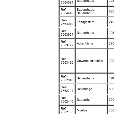
Bauernhaus
12
7564534
Ref-
Bauernhaus,
68
7564418
Bauernhof
Ref-
Landgasthof
24
7564070
Ref-
Bauernhaus
10
7563954
Ref-
Ackerfläche
17
7563722
Ref-
Gewerbeimmobilie
19
7563490
Ref-
Bauernhaus
11
7562910
Ref-
Reitanlage
89
7562794
Ref-
Bauernhof
39
7562446
Ref-
Muehle
75
7562156