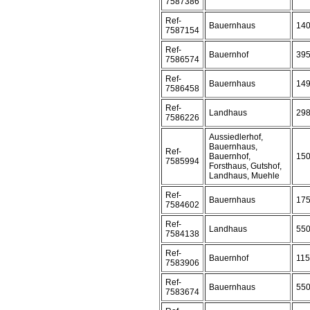
7587386
Ref-
Bauernhaus
14
7587154
Ref-
Bauernhof
39
7586574
Ref-
Bauernhaus
14
7586458
Ref-
Landhaus
29
7586226
Aussiedlerhof,
Bauernhaus,
Ref-
Bauernhof,
15
7585994
Forsthaus, Gutshof,
Landhaus, Muehle
Ref-
Bauernhaus
17
7584602
Ref-
Landhaus
55
7584138
Ref-
Bauernhof
11
7583906
Ref-
Bauernhaus
55
7583674