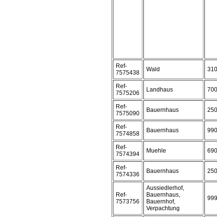
Ref-
Wald
31
7575438
Ref-
Landhaus
70
7575206
Ref-
Bauernhaus
25
7575090
Ref-
Bauernhaus
99
7574858
Ref-
Muehle
69
7574394
Ref-
Bauernhaus
25
7574336
Aussiedlerhof,
Ref-
Bauernhaus,
99
7573756
Bauernhof,
Verpachtung