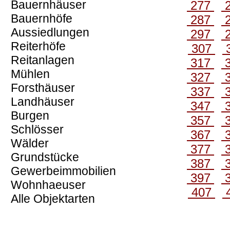
Bauernhäuser
277
Bauernhöfe
287
Aussiedlungen
297
Reiterhöfe
307
Reitanlagen
317
Mühlen
327
Forsthäuser
337
Landhäuser
347
Burgen
357
Schlösser
367
Wälder
377
Grundstücke
387
Gewerbeimmobilien
397
Wohnhaeuser
407
Alle Objektarten