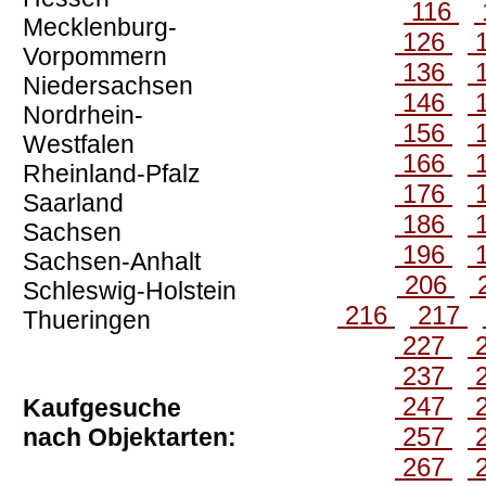
116
Mecklenburg-
126
Vorpommern
136
Niedersachsen
146
Nordrhein-
156
Westfalen
166
Rheinland-Pfalz
176
Saarland
186
Sachsen
196
Sachsen-Anhalt
206
Schleswig-Holstein
216
217
Thueringen
227
237
247
Kaufgesuche
257
nach Objektarten:
267