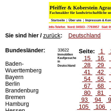
Pfeiffer & Koberstein Ag
Fachmakler für landwirtschaftliche u
Startseite
|
Über uns
|
Impressum & Kon
Info-Telefon
Nord: 04503 - 7793957
Süd: 0
Sie sind hier /
zurück
:
Deutschland
Bundesländer:
33622
Seite:
1
Immobilien
15
16
Kaufgesuche
in
Baden-
28
29
Deutschland
Wuerttemberg
41
42
Bayern
54
55
Berlin
67
68
Brandenburg
80
81
Bremen
93
94
Hamburg
105
106
Hessen