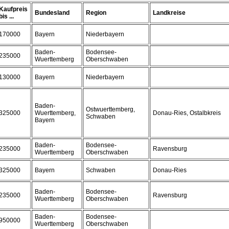
Kaufpreis
Bundesland
Region
Landkreise
bis ...
170000
Bayern
Niederbayern
Baden-
Bodensee-
235000
Wuerttemberg
Oberschwaben
130000
Bayern
Niederbayern
Baden-
Ostwuerttemberg,
325000
Wuerttemberg,
Donau-Ries, Ostalbkreis
Schwaben
Bayern
Baden-
Bodensee-
235000
Ravensburg
Wuerttemberg
Oberschwaben
325000
Bayern
Schwaben
Donau-Ries
Baden-
Bodensee-
235000
Ravensburg
Wuerttemberg
Oberschwaben
Baden-
Bodensee-
950000
Wuerttemberg
Oberschwaben