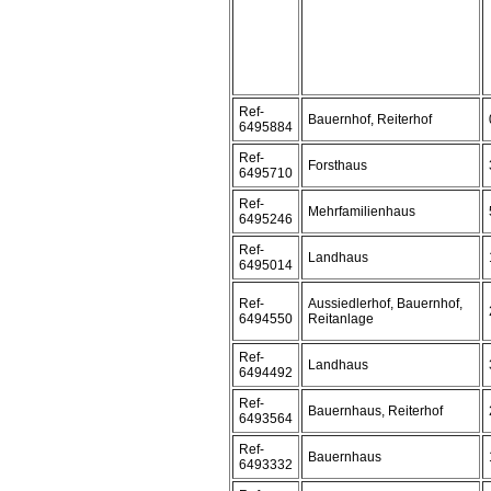
Ref-
Bauernhof, Reiterhof
6495884
Ref-
Forsthaus
6495710
Ref-
Mehrfamilienhaus
6495246
Ref-
Landhaus
6495014
Ref-
Aussiedlerhof, Bauernhof,
6494550
Reitanlage
Ref-
Landhaus
6494492
Ref-
Bauernhaus, Reiterhof
6493564
Ref-
Bauernhaus
6493332