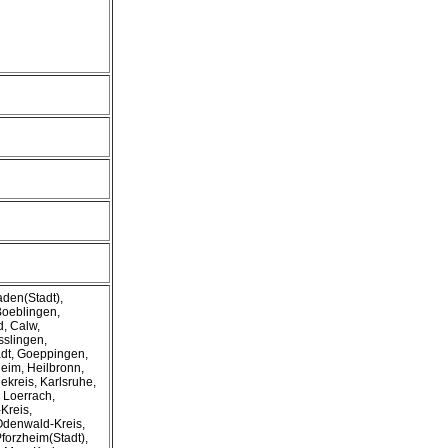
den(Stadt),
Boeblingen,
, Calw,
slingen,
adt, Goeppingen,
eim, Heilbronn,
ekreis, Karlsruhe,
 Loerrach,
Kreis,
Odenwald-Kreis,
Pforzheim(Stadt),