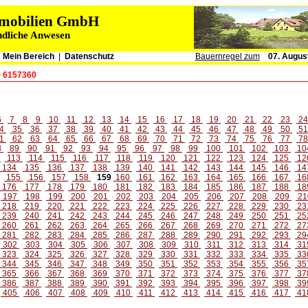
immobilien GmbH
ndliche Anwesen
|
Mein Bereich
|
Datenschutz
Bauernregel zum
07. Augus
- 6157360
6
7
8
9
10
11
12
13
14
15
16
17
18
19
20
21
22
23
2
4
35
36
37
38
39
40
41
42
43
44
45
46
47
48
49
50
5
1
62
63
64
65
66
67
68
69
70
71
72
73
74
75
76
77
7
8
89
90
91
92
93
94
95
96
97
98
99
100
101
102
103
10
2
113
114
115
116
117
118
119
120
121
122
123
124
125
12
134
135
136
137
138
139
140
141
142
143
144
145
146
14
155
156
157
158
159
160
161
162
163
164
165
166
167
16
176
177
178
179
180
181
182
183
184
185
186
187
188
18
197
198
199
200
201
202
203
204
205
206
207
208
209
21
218
219
220
221
222
223
224
225
226
227
228
229
230
23
239
240
241
242
243
244
245
246
247
248
249
250
251
25
260
261
262
263
264
265
266
267
268
269
270
271
272
27
281
282
283
284
285
286
287
288
289
290
291
292
293
29
302
303
304
305
306
307
308
309
310
311
312
313
314
31
323
324
325
326
327
328
329
330
331
332
333
334
335
33
344
345
346
347
348
349
350
351
352
353
354
355
356
35
365
366
367
368
369
370
371
372
373
374
375
376
377
37
386
387
388
389
390
391
392
393
394
395
396
397
398
39
405
406
407
408
409
410
411
412
413
414
415
416
417
41