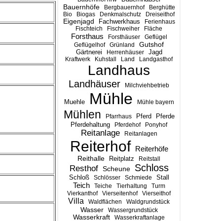
Bauernhöfe
Bergbauernhof
Berghütte
Bio
Biogas
Denkmalschutz
Dreiseithof
Eigenjagd
Fachwerkhaus
Ferienhaus
Fischteich
Fischweiher
Fläche
Forsthaus
Forsthäuser
Geflügel
Gutshof
Geflügelhof
Grünland
Gärtnerei
Jagd
Herrenhäuser
Kraftwerk
Kuhstall
Land
Landgasthof
Landhaus
Landhäuser
Milchviehbetrieb
Mühle
Muehle
Mühle bayern
Mühlen
Pferd
Pferde
Pfarrhaus
Pferdehaltung
Pferdehof
Ponyhof
Reitanlage
Reitanlagen
Reiterhof
Reiterhöfe
Reithalle
Reitplatz
Reitstall
Schloss
Resthof
Scheune
Stall
Schloß
Schlösser
Schmiede
Teich
Teiche
Tierhaltung
Turm
Vierkanthof
Vierseitenhof
Vierseithof
Villa
Waldflächen
Waldgrundstück
Wasser
Wassergrundstück
Wasserkraft
Wasserkraftanlage