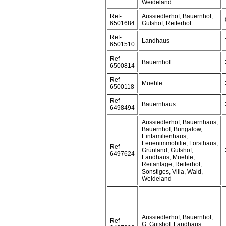
Weideland
Ref-
Aussiedlerhof, Bauernhof,
6501684
Gutshof, Reiterhof
Ref-
Landhaus
6501510
Ref-
Bauernhof
6500814
Ref-
Muehle
6500118
Ref-
Bauernhaus
6498494
Aussiedlerhof, Bauernhaus,
Bauernhof, Bungalow,
Einfamilienhaus,
Ferienimmobilie, Forsthaus,
Ref-
Grünland, Gutshof,
6497624
Landhaus, Muehle,
Reitanlage, Reiterhof,
Sonstiges, Villa, Wald,
Weideland
Aussiedlerhof, Bauernhof,
Ref-
G, Gutshof, Landhaus,