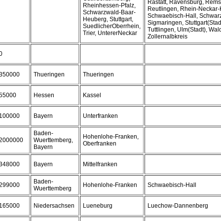
Rastatt, Ravensburg, Rems
Rheinhessen-Pfalz,
Reutlingen, Rhein-Neckar-K
Schwarzwald-Baar-
Schwaebisch-Hall, Schwarz
Heuberg, Stuttgart,
Sigmaringen, Stuttgart(Stad
SuedlicherOberrhein,
Tuttlingen, Ulm(Stadt), Wal
Trier, UntererNeckar
Zollernalbkreis
0
350000
Thueringen
Thueringen
55000
Hessen
Kassel
100000
Bayern
Unterfranken
Baden-
Hohenlohe-Franken,
2000000
Wuerttemberg,
Oberfranken
Bayern
348000
Bayern
Mittelfranken
Baden-
299000
Hohenlohe-Franken
Schwaebisch-Hall
Wuerttemberg
165000
Niedersachsen
Lueneburg
Luechow-Dannenberg