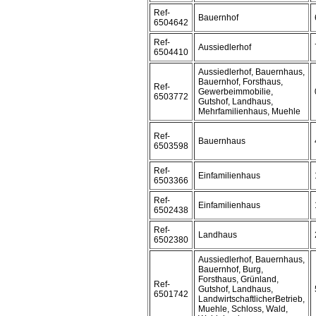
Ref-
Bauernhof
6504642
Ref-
Aussiedlerhof
6504410
Aussiedlerhof, Bauernhaus,
Bauernhof, Forsthaus,
Ref-
Gewerbeimmobilie,
6503772
Gutshof, Landhaus,
Mehrfamilienhaus, Muehle
Ref-
Bauernhaus
6503598
Ref-
Einfamilienhaus
6503366
Ref-
Einfamilienhaus
6502438
Ref-
Landhaus
6502380
Aussiedlerhof, Bauernhaus,
Bauernhof, Burg,
Forsthaus, Grünland,
Ref-
Gutshof, Landhaus,
6501742
LandwirtschaftlicherBetrieb,
Muehle, Schloss, Wald,