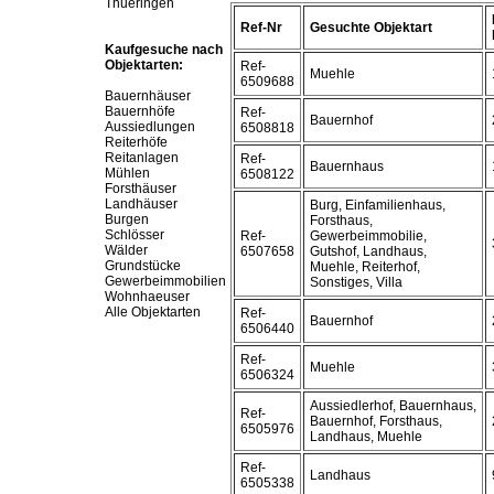
Thueringen
Ref-Nr
Gesuchte Objektart
Kaufgesuche nach
Objektarten:
Ref-
Muehle
6509688
Bauernhäuser
Bauernhöfe
Ref-
Bauernhof
Aussiedlungen
6508818
Reiterhöfe
Reitanlagen
Ref-
Bauernhaus
Mühlen
6508122
Forsthäuser
Landhäuser
Burg, Einfamilienhaus,
Burgen
Forsthaus,
Schlösser
Ref-
Gewerbeimmobilie,
Wälder
6507658
Gutshof, Landhaus,
Grundstücke
Muehle, Reiterhof,
Gewerbeimmobilien
Sonstiges, Villa
Wohnhaeuser
Alle Objektarten
Ref-
Bauernhof
6506440
Ref-
Muehle
6506324
Aussiedlerhof, Bauernhaus,
Ref-
Bauernhof, Forsthaus,
6505976
Landhaus, Muehle
Ref-
Landhaus
6505338