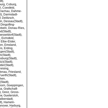
t),
urg, Coburg,
, Coesfeld,
, Dachau, Dahme-
), Darmstadt-
 Delitzsch,
n, Dessau(Stadt),
 Dingolfing-
ebeln, Donau-Ries,
d(Stadt),
esseldorf(Stadt),
 Eichsfeld,
 Elbe-Elster,
en, Emsland,
s, Erding,
angen(Stadt),
n(Stadt),
nsburg(Stadt),
z)(Stadt),
Oder(Stadt),
reising,
enau, Friesland,
Fuerth(Stadt),
chen,
Stadt),
horn, Goeppingen,
ha, Grafschaft-
, Greiz, Gross-
w, Guetersloh,
lberstadt,
t), Hameln-
nover, Harburg,