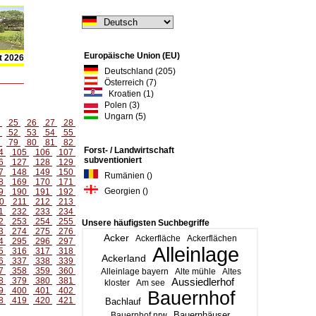
Europäische Union (EU)
t 2026
Deutschland (205)
Österreich (7)
Kroatien (1)
Polen (3)
Ungarn (5)
4
25
26
27
28
1
52
53
54
55
8
79
80
81
82
Forst- / Landwirtschaft
4
105
106
107
subventioniert
6
127
128
129
7
148
149
150
Rumänien ()
8
169
170
171
Georgien ()
9
190
191
192
0
211
212
213
1
232
233
234
2
253
254
255
Unsere häufigsten Suchbegriffe
3
274
275
276
Acker
Ackerfläche
Ackerflächen
4
295
296
297
Alleinlage
5
316
317
318
Ackerland
6
337
338
339
7
358
359
360
Alleinlage bayern
Alte mühle
Altes
8
379
380
381
Aussiedlerhof
kloster
Am see
9
400
401
402
Bauernhof
8
419
420
421
Bachlauf
Bauernhäuser
Bauernhof nrw