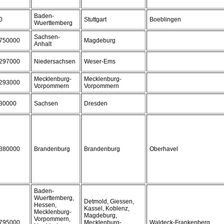
Baden-
0
Stuttgart
Boeblingen
Wuerttemberg
Sachsen-
750000
Magdeburg
Anhalt
297000
Niedersachsen
Weser-Ems
Mecklenburg-
Mecklenburg-
293000
Vorpommern
Vorpommern
30000
Sachsen
Dresden
380000
Brandenburg
Brandenburg
Oberhavel
Baden-
Wuerttemberg,
Detmold, Giessen,
Hessen,
Kassel, Koblenz,
Mecklenburg-
Magdeburg,
Vorpommern,
795000
Mecklenburg-
Waldeck-Frankenberg