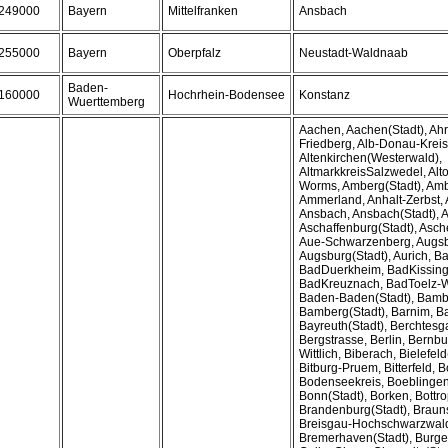
249000
Bayern
Mittelfranken
Ansbach
255000
Bayern
Oberpfalz
Neustadt-Waldnaab
Baden-
160000
Hochrhein-Bodensee
Konstanz
Wuerttemberg
Aachen, Aachen(Stadt), Ahr
Friedberg, Alb-Donau-Kreis
Altenkirchen(Westerwald),
AltmarkkreisSalzwedel, Alto
Worms, Amberg(Stadt), Am
Ammerland, Anhalt-Zerbst,
Ansbach, Ansbach(Stadt), 
Aschaffenburg(Stadt), Asch
Aue-Schwarzenberg, Augsb
Augsburg(Stadt), Aurich, 
BadDuerkheim, BadKissing
BadKreuznach, BadToelz-W
Baden-Baden(Stadt), Bamb
Bamberg(Stadt), Barnim, Ba
Bayreuth(Stadt), Berchtes
Bergstrasse, Berlin, Bernbu
Wittlich, Biberach, Bielefeld
Bitburg-Pruem, Bitterfeld, 
Bodenseekreis, Boeblingen
Bonn(Stadt), Borken, Bottro
Brandenburg(Stadt), Braun
Breisgau-Hochschwarzwal
Bremerhaven(Stadt), Burge