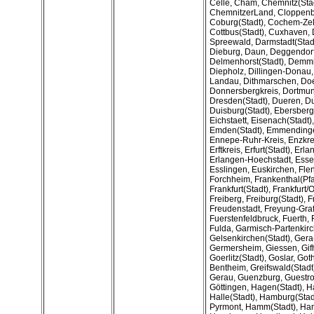
Celle, Cham, Chemnitz(Stad
ChemnitzerLand, Cloppenb
Coburg(Stadt), Cochem-Zell
Cottbus(Stadt), Cuxhaven
Spreewald, Darmstadt(Stadt
Dieburg, Daun, Deggendorf,
Delmenhorst(Stadt), Demmi
Diepholz, Dillingen-Donau,
Landau, Dithmarschen, Do
Donnersbergkreis, Dortmun
Dresden(Stadt), Dueren, Du
Duisburg(Stadt), Ebersberg,
Eichstaett, Eisenach(Stadt),
Emden(Stadt), Emmending
Ennepe-Ruhr-Kreis, Enzkrei
Erftkreis, Erfurt(Stadt), Erl
Erlangen-Hoechstadt, Esse
Esslingen, Euskirchen, Fle
Forchheim, Frankenthal(Pfal
Frankfurt(Stadt), Frankfurt/
Freiberg, Freiburg(Stadt), F
Freudenstadt, Freyung-Graf
Fuerstenfeldbruck, Fuerth, 
Fulda, Garmisch-Partenkir
Gelsenkirchen(Stadt), Gera(
Germersheim, Giessen, Gif
Goerlitz(Stadt), Goslar, Got
Bentheim, Greifswald(Stadt)
Gerau, Guenzburg, Guestro
Göttingen, Hagen(Stadt), Ha
Halle(Stadt), Hamburg(Stad
Pyrmont, Hamm(Stadt), Han