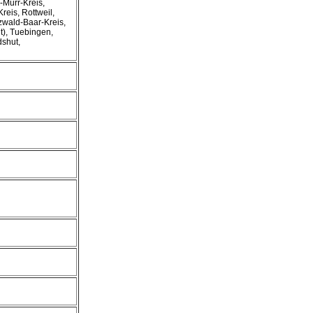
-Murr-Kreis,
reis, Rottweil,
wald-Baar-Kreis,
t), Tuebingen,
dshut,