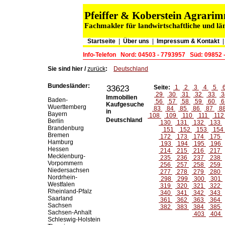
Pfeiffer & Koberstein Agrar
Fachmakler für landwirtschaftliche und lä
Startseite
|
Über uns
|
Impressum & Kontakt
Info-Telefon
Nord: 04503 - 7793957
Süd: 09852 
Sie sind hier /
zurück
:
Deutschland
Bundesländer:
33623
Seite:
1
2
3
4
5
29
30
31
32
33
3
Immobilien
Baden-
56
57
58
59
60
6
Kaufgesuche
Wuerttemberg
83
84
85
86
87
8
in
Bayern
108
109
110
111
11
Deutschland
Berlin
130
131
132
133
Brandenburg
151
152
153
154
Bremen
172
173
174
175
Hamburg
193
194
195
196
Hessen
214
215
216
217
Mecklenburg-
235
236
237
238
Vorpommern
256
257
258
259
Niedersachsen
277
278
279
280
Nordrhein-
298
299
300
301
Westfalen
319
320
321
322
Rheinland-Pfalz
340
341
342
343
Saarland
361
362
363
364
Sachsen
382
383
384
385
Sachsen-Anhalt
403
404
Schleswig-Holstein