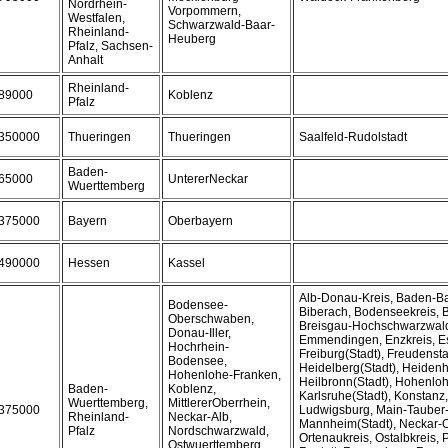
Nordrhein-
Vorpommern,
Westfalen,
Schwarzwald-Baar-
Rheinland-
Heuberg
Pfalz, Sachsen-
Anhalt
Rheinland-
89000
Koblenz
Pfalz
350000
Thueringen
Thueringen
Saalfeld-Rudolstadt
Baden-
65000
UntererNeckar
Wuerttemberg
375000
Bayern
Oberbayern
490000
Hessen
Kassel
Alb-Donau-Kreis, Baden-Ba
Bodensee-
Biberach, Bodenseekreis, 
Oberschwaben,
Breisgau-Hochschwarzwald
Donau-Iller,
Emmendingen, Enzkreis, Es
Hochrhein-
Freiburg(Stadt), Freudenst
Bodensee,
Heidelberg(Stadt), Heidenh
Hohenlohe-Franken,
Heilbronn(Stadt), Hohenloh
Baden-
Koblenz,
Karlsruhe(Stadt), Konstanz,
Wuerttemberg,
MittlererOberrhein,
375000
Ludwigsburg, Main-Tauber-
Rheinland-
Neckar-Alb,
Mannheim(Stadt), Neckar-
Pfalz
Nordschwarzwald,
Ortenaukreis, Ostalbkreis, 
Ostwuerttemberg,