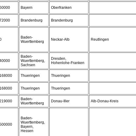
60000
Bayern
Oberfranken
72000
Brandenburg
Brandenburg
Baden-
0
Neckar-Alb
Reutlingen
Wuerttemberg
Baden-
Dresden,
40000
Wuerttemberg,
Hohenlohe-Franken
Sachsen
168000
Thueringen
Thueringen
168000
Thueringen
Thueringen
Baden-
219000
Donau-Iller
Alb-Donau-Kreis
Wuerttemberg
Baden-
Wuerttemberg,
500000
Bayern,
Hessen