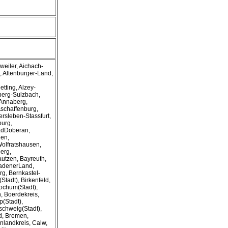
weiler, Aichach-
, Altenburger-Land,
etting, Alzey-
berg-Sulzbach,
 Annaberg,
Aschaffenburg,
ersleben-Stassfurt,
urg,
BadDoberan,
en,
olfratshausen,
erg,
utzen, Bayreuth,
gadenerLand,
rg, Bernkastel-
(Stadt), Birkenfeld,
Bochum(Stadt),
, Boerdekreis,
p(Stadt),
schweig(Stadt),
d, Bremen,
nlandkreis, Calw,