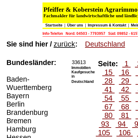
Pfeiffer & Koberstein Agrarimm
Fachmakler für landwirtschaftliche und ländli
Startseite
|
Über uns
|
Impressum & Kontakt
|
Mei
Info-Telefon
Nord: 04503 - 7793957
Süd: 09852 - 61
Sie sind hier /
zurück
:
Deutschland
Bundesländer:
33613
Seite:
1
Immobilien
15
16
Kaufgesuche
in
Baden-
28
29
Deutschland
Wuerttemberg
41
42
Bayern
54
55
Berlin
67
68
Brandenburg
80
81
Bremen
93
94
Hamburg
105
106
Hessen