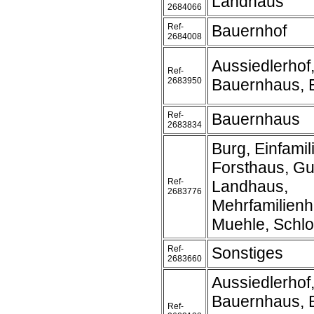
Landhaus
2684066
Ref-
Bauernhof
2684008
Aussiedlerhof
Ref-
2683950
Bauernhaus, 
Ref-
Bauernhaus
2683834
Burg, Einfami
Forsthaus, Gu
Ref-
Landhaus,
2683776
Mehrfamilienh
Muehle, Schlos
Ref-
Sonstiges
2683660
Aussiedlerhof
Bauernhaus, 
Ref-