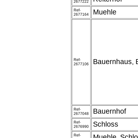
2677222
Ref-
Muehle
2677164
Ref-
Bauernhaus, 
2677106
Ref-
Bauernhof
2677048
Ref-
Schloss
2676990
Ref-
Muehle, Schl