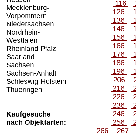
116
Mecklenburg-
126
Vorpommern
136
Niedersachsen
146
Nordrhein-
156
Westfalen
166
Rheinland-Pfalz
176
Saarland
186
Sachsen
196
Sachsen-Anhalt
206
Schleswig-Holstein
216
Thueringen
226
236
246
Kaufgesuche
256
nach Objektarten:
266
267