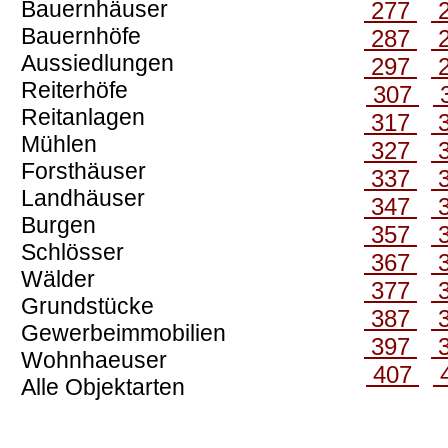
Bauernhäuser
277
Bauernhöfe
287
Aussiedlungen
297
Reiterhöfe
307
Reitanlagen
317
Mühlen
327
Forsthäuser
337
Landhäuser
347
Burgen
357
Schlösser
367
Wälder
377
Grundstücke
387
Gewerbeimmobilien
397
Wohnhaeuser
407
Alle Objektarten