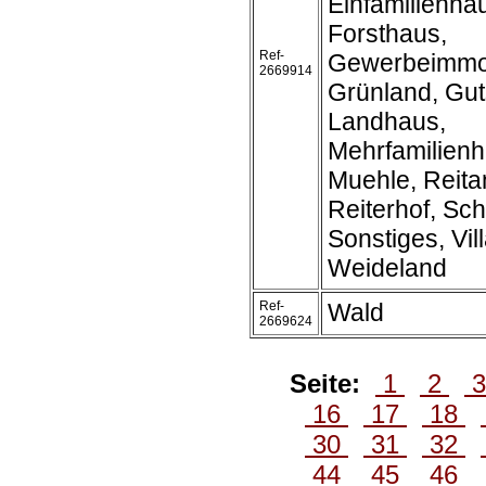
Einfamilienh
Forsthaus,
Ref-
Gewerbeimmob
2669914
Grünland, Gut
Landhaus,
Mehrfamilienh
Muehle, Reita
Reiterhof, Sch
Sonstiges, Vil
Weideland
Ref-
Wald
2669624
Seite:
1
2
16
17
18
30
31
32
44
45
46