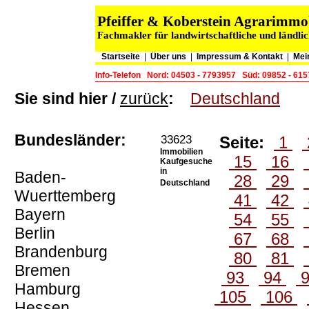
Pfeiffer & Koberstein Agrarimm
Fachmakler für landwirtschaftliche und ländli
Startseite
|
Über uns
|
Impressum & Kontakt
|
Mei
Info-Telefon
Nord: 04503 - 7793957
Süd: 09852 - 61
Sie sind hier /
zurück
:
Deutschland
Bundesländer:
33623
Seite:
1
Immobilien
15
16
Kaufgesuche
in
Baden-
28
29
Deutschland
Wuerttemberg
41
42
Bayern
54
55
Berlin
67
68
Brandenburg
80
81
Bremen
93
94
Hamburg
105
106
Hessen