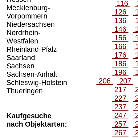
116
Mecklenburg-
126
Vorpommern
136
Niedersachsen
146
Nordrhein-
156
Westfalen
166
Rheinland-Pfalz
176
Saarland
186
Sachsen
196
Sachsen-Anhalt
206
207
Schleswig-Holstein
217
Thueringen
227
237
247
Kaufgesuche
257
nach Objektarten:
267