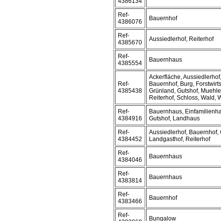
4386134
Ref-
Bauernhof
4386076
Ref-
Aussiedlerhof, Reiterhof
4385670
Ref-
Bauernhaus
4385554
Ackerfläche, Aussiedlerho
Ref-
Bauernhof, Burg, Forstwirts
4385438
Grünland, Gutshof, Muehle
Reiterhof, Schloss, Wald,
Ref-
Bauernhaus, Einfamilienha
4384916
Gutshof, Landhaus
Ref-
Aussiedlerhof, Bauernhof, 
4384452
Landgasthof, Reiterhof
Ref-
Bauernhaus
4384046
Ref-
Bauernhaus
4383814
Ref-
Bauernhof
4383466
Ref-
Bungalow