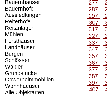
Bauernhäuser
277
Bauernhöfe
287
Aussiedlungen
297
Reiterhöfe
307
Reitanlagen
317
Mühlen
327
Forsthäuser
337
Landhäuser
347
Burgen
357
Schlösser
367
Wälder
377
Grundstücke
387
Gewerbeimmobilien
397
Wohnhaeuser
407
Alle Objektarten