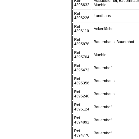
Ref-
Aussiedlerhof, Bauernhaus
4396632
Muehle
Ref-
Landhaus
4396226
Ref-
Ackerfläche
4396110
Ref-
Bauernhaus, Bauernhof
4395878
Ref-
Muehle
4395704
Ref-
Bauernhof
4395472
Ref-
Bauernhaus
4395356
Ref-
Bauernhaus
4395240
Ref-
Bauernhof
4395124
Ref-
Bauernhof
4394892
Ref-
Bauernhof
4394776