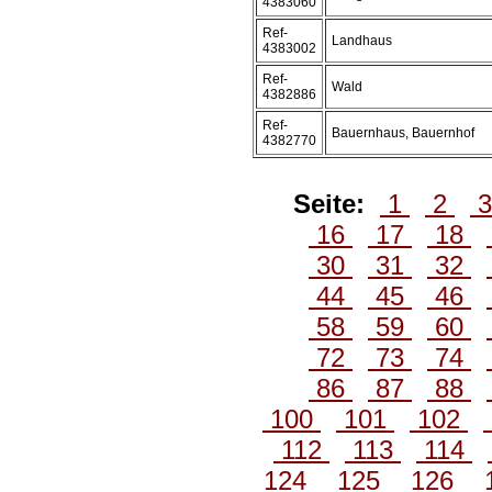
4383060
Ref-
Landhaus
4383002
Ref-
Wald
4382886
Ref-
Bauernhaus, Bauernhof
4382770
Seite:
1
2
16
17
18
30
31
32
44
45
46
58
59
60
72
73
74
86
87
88
100
101
102
112
113
114
124
125
126