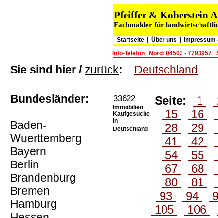
Pfeiffer & Koberstein
Fachmakler für landwirtschaftli
Startseite
|
Über uns
|
Impressum 
Info-Telefon
Nord: 04503 - 7793957
Sie sind hier /
zurück
:
Deutschland
Bundesländer:
33622
Seite:
1
Immobilien
15
16
Kaufgesuche
in
Baden-
28
29
Deutschland
Wuerttemberg
41
42
Bayern
54
55
Berlin
67
68
Brandenburg
80
81
Bremen
93
94
Hamburg
105
106
Hessen