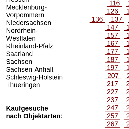
116
Mecklenburg-
126
Vorpommern
136
137
Niedersachsen
147
Nordrhein-
157
Westfalen
167
Rheinland-Pfalz
177
Saarland
187
Sachsen
197
Sachsen-Anhalt
207
Schleswig-Holstein
217
Thueringen
227
237
247
Kaufgesuche
257
nach Objektarten:
267