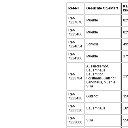
Ka
Ref-Nr
Gesuchte Objektart
bis 
Ref-
Muehle
82
7227670
Ref-
Muehle
82
7225466
Ref-
Schloss
49
7224654
Ref-
Muehle
37
7224306
Aussiedlerhof,
Bauernhaus,
Ref-
Bauernhof,
23
7223784
Forsthaus, Gutshof,
Landhaus, Muehle,
Villa
Ref-
Gutshof
35
7223436
Ref-
Bauernhaus
18
7223320
Ref-
Villa
55
7223088