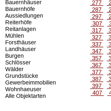
Bauernhäuser
277
Bauernhöfe
287
Aussiedlungen
297
Reiterhöfe
307
Reitanlagen
317
Mühlen
327
Forsthäuser
337
Landhäuser
347
Burgen
357
Schlösser
367
Wälder
377
Grundstücke
387
Gewerbeimmobilien
397
Wohnhaeuser
407
Alle Objektarten