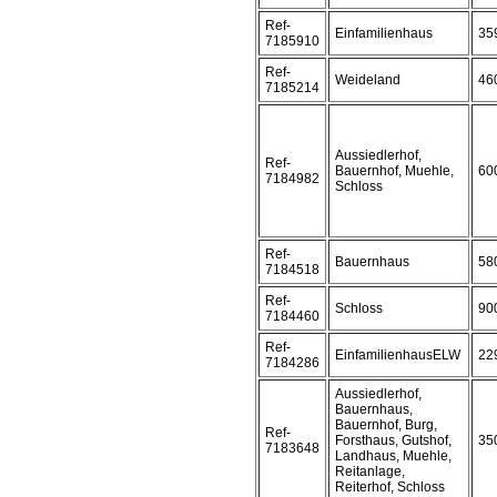
Ref-
Einfamilienhaus
35
7185910
Ref-
Weideland
46
7185214
Aussiedlerhof,
Ref-
Bauernhof, Muehle,
60
7184982
Schloss
Ref-
Bauernhaus
58
7184518
Ref-
Schloss
90
7184460
Ref-
EinfamilienhausELW
22
7184286
Aussiedlerhof,
Bauernhaus,
Bauernhof, Burg,
Ref-
Forsthaus, Gutshof,
35
7183648
Landhaus, Muehle,
Reitanlage,
Reiterhof, Schloss