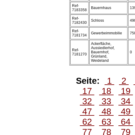
Ref-
Bauernhaus
13
7183358
Ref-
Schloss
49
7182430
Ref-
Gewerbeimmobilie
75
7181734
Ackerfläche,
Aussiedlerhof,
Ref-
Bauernhof,
0
7181270
Grünland,
Weideland
Seite:
1
2
17
18
19
32
33
34
47
48
49
62
63
64
77
78
79