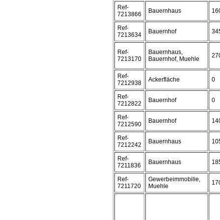
Ref-
Bauernhaus
16
7213866
Ref-
Bauernhof
34
7213634
Ref-
Bauernhaus,
27
7213170
Bauernhof, Muehle
Ref-
Ackerfläche
0
7212938
Ref-
Bauernhof
0
7212822
Ref-
Bauernhof
14
7212590
Ref-
Bauernhaus
10
7212242
Ref-
Bauernhaus
18
7211836
Ref-
Gewerbeimmobilie,
17
7211720
Muehle