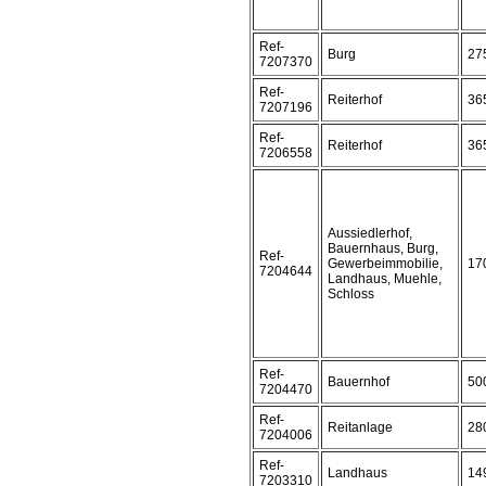
Ref-
Burg
27
7207370
Ref-
Reiterhof
36
7207196
Ref-
Reiterhof
36
7206558
Aussiedlerhof,
Bauernhaus, Burg,
Ref-
Gewerbeimmobilie,
17
7204644
Landhaus, Muehle,
Schloss
Ref-
Bauernhof
50
7204470
Ref-
Reitanlage
28
7204006
Ref-
Landhaus
14
7203310