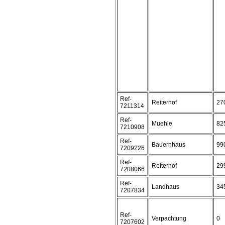
Ref-
Reiterhof
27
7211314
Ref-
Muehle
82
7210908
Ref-
Bauernhaus
99
7209226
Ref-
Reiterhof
29
7208066
Ref-
Landhaus
34
7207834
Ref-
Verpachtung
0
7207602