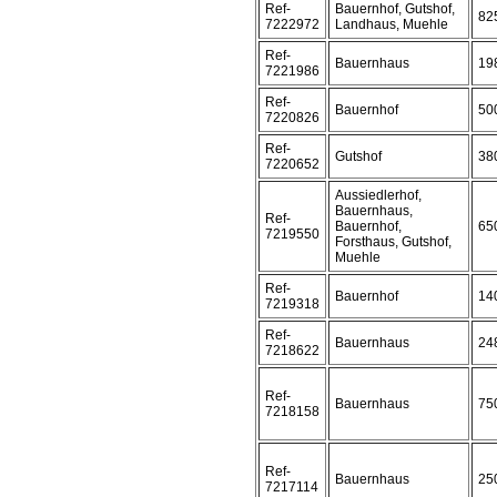
Ref-
Bauernhof, Gutshof,
82
7222972
Landhaus, Muehle
Ref-
Bauernhaus
19
7221986
Ref-
Bauernhof
50
7220826
Ref-
Gutshof
38
7220652
Aussiedlerhof,
Bauernhaus,
Ref-
Bauernhof,
65
7219550
Forsthaus, Gutshof,
Muehle
Ref-
Bauernhof
14
7219318
Ref-
Bauernhaus
24
7218622
Ref-
Bauernhaus
75
7218158
Ref-
Bauernhaus
25
7217114