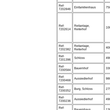
Ref-
Einfamilienhaus
75
7202846
Ref-
Reitanlage,
10
7202614
Reiterhof
Ref-
Reitanlage,
40
7202382
Reiterhof
Ref-
Schloss
49
7201396
Ref-
Bauernhof
33
7200584
Ref-
Aussiedlerhof
98
7200468
Ref-
Burg, Schloss
27
7200352
Ref-
Aussiedlerhof
49
7200236
Ref-
Bauernhaus
13