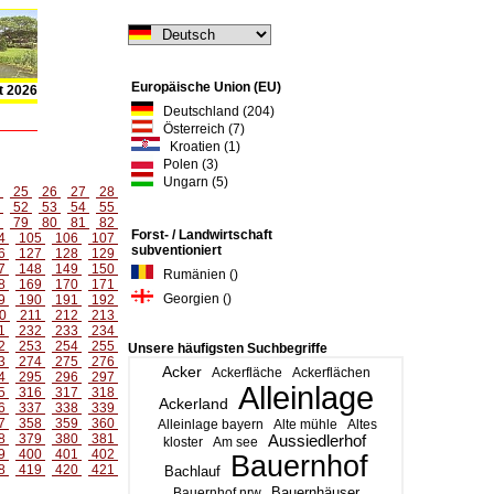
Europäische Union (EU)
t 2026
Deutschland (204)
Österreich (7)
Kroatien (1)
Polen (3)
Ungarn (5)
4
25
26
27
28
1
52
53
54
55
8
79
80
81
82
Forst- / Landwirtschaft
4
105
106
107
subventioniert
6
127
128
129
7
148
149
150
Rumänien ()
8
169
170
171
Georgien ()
9
190
191
192
0
211
212
213
1
232
233
234
2
253
254
255
Unsere häufigsten Suchbegriffe
3
274
275
276
Acker
Ackerfläche
Ackerflächen
4
295
296
297
Alleinlage
5
316
317
318
Ackerland
6
337
338
339
7
358
359
360
Alleinlage bayern
Alte mühle
Altes
8
379
380
381
Aussiedlerhof
kloster
Am see
9
400
401
402
Bauernhof
8
419
420
421
Bachlauf
Bauernhäuser
Bauernhof nrw