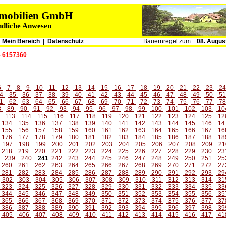
immobilien GmbH
ndliche Anwesen
|
Mein Bereich
|
Datenschutz
Bauernregel zum
08. Augus
- 6157360
6
7
8
9
10
11
12
13
14
15
16
17
18
19
20
21
22
23
2
4
35
36
37
38
39
40
41
42
43
44
45
46
47
48
49
50
5
1
62
63
64
65
66
67
68
69
70
71
72
73
74
75
76
77
7
8
89
90
91
92
93
94
95
96
97
98
99
100
101
102
103
10
2
113
114
115
116
117
118
119
120
121
122
123
124
125
12
134
135
136
137
138
139
140
141
142
143
144
145
146
14
155
156
157
158
159
160
161
162
163
164
165
166
167
16
176
177
178
179
180
181
182
183
184
185
186
187
188
18
197
198
199
200
201
202
203
204
205
206
207
208
209
21
218
219
220
221
222
223
224
225
226
227
228
229
230
23
239
240
241
242
243
244
245
246
247
248
249
250
251
25
260
261
262
263
264
265
266
267
268
269
270
271
272
27
281
282
283
284
285
286
287
288
289
290
291
292
293
29
302
303
304
305
306
307
308
309
310
311
312
313
314
31
323
324
325
326
327
328
329
330
331
332
333
334
335
33
344
345
346
347
348
349
350
351
352
353
354
355
356
35
365
366
367
368
369
370
371
372
373
374
375
376
377
37
386
387
388
389
390
391
392
393
394
395
396
397
398
39
405
406
407
408
409
410
411
412
413
414
415
416
417
41