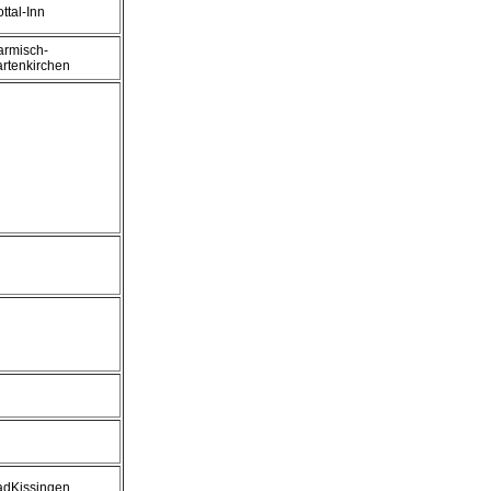
ttal-Inn
armisch-
rtenkirchen
adKissingen