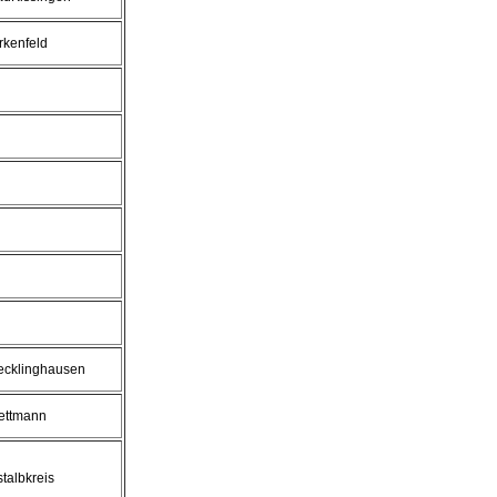
rkenfeld
ecklinghausen
ettmann
talbkreis