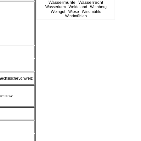
Wassermühle
Wasserrecht
Wasserturm
Weideland
Weinberg
Weingut
Wiese
Windmühle
Windmühlen
aechsischeSchweiz
uestrow