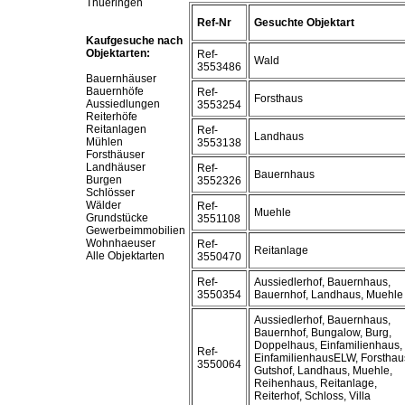
Thueringen
Ref-Nr
Gesuchte Objektart
Kaufgesuche nach
Objektarten:
Ref-
Wald
3553486
Bauernhäuser
Bauernhöfe
Ref-
Forsthaus
Aussiedlungen
3553254
Reiterhöfe
Reitanlagen
Ref-
Landhaus
Mühlen
3553138
Forsthäuser
Landhäuser
Ref-
Bauernhaus
Burgen
3552326
Schlösser
Wälder
Ref-
Muehle
Grundstücke
3551108
Gewerbeimmobilien
Wohnhaeuser
Ref-
Reitanlage
Alle Objektarten
3550470
Ref-
Aussiedlerhof, Bauernhaus,
3550354
Bauernhof, Landhaus, Muehle
Aussiedlerhof, Bauernhaus,
Bauernhof, Bungalow, Burg,
Doppelhaus, Einfamilienhaus,
Ref-
EinfamilienhausELW, Forsthau
3550064
Gutshof, Landhaus, Muehle,
Reihenhaus, Reitanlage,
Reiterhof, Schloss, Villa