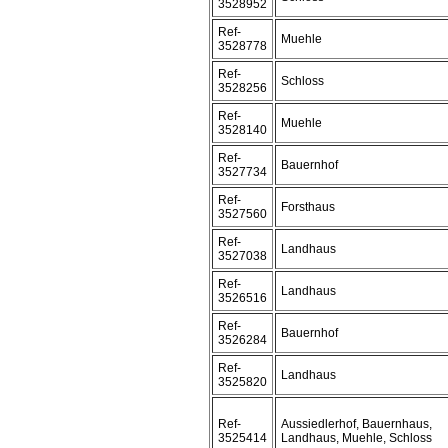
3528952
Ref-
Muehle
3528778
Ref-
Schloss
3528256
Ref-
Muehle
3528140
Ref-
Bauernhof
3527734
Ref-
Forsthaus
3527560
Ref-
Landhaus
3527038
Ref-
Landhaus
3526516
Ref-
Bauernhof
3526284
Ref-
Landhaus
3525820
Ref-
Aussiedlerhof, Bauernhaus,
3525414
Landhaus, Muehle, Schloss