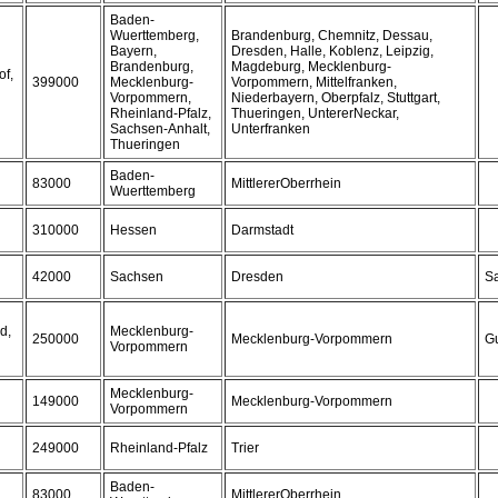
Baden-
Wuerttemberg,
Brandenburg, Chemnitz, Dessau,
Bayern,
Dresden, Halle, Koblenz, Leipzig,
Brandenburg,
Magdeburg, Mecklenburg-
of,
399000
Mecklenburg-
Vorpommern, Mittelfranken,
Vorpommern,
Niederbayern, Oberpfalz, Stuttgart,
Rheinland-Pfalz,
Thueringen, UntererNeckar,
Sachsen-Anhalt,
Unterfranken
Thueringen
Baden-
83000
MittlererOberrhein
Wuerttemberg
310000
Hessen
Darmstadt
42000
Sachsen
Dresden
S
d,
Mecklenburg-
250000
Mecklenburg-Vorpommern
G
Vorpommern
Mecklenburg-
149000
Mecklenburg-Vorpommern
Vorpommern
249000
Rheinland-Pfalz
Trier
Baden-
83000
MittlererOberrhein