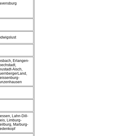
avensburg
dwigslust
sbach, Erlangen-
echstadt,
ustadt-Aisch,
uernbergerLand,
eissenburg-
unzenhausen
essen, Lahn-Dill-
eis, Limburg-
ilburg, Marburg-
iedenkopf