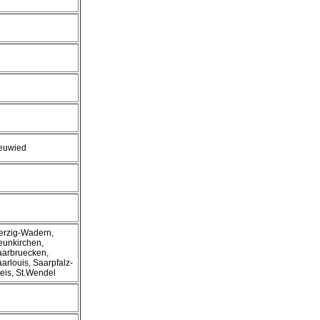
euwied
erzig-Wadern,
eunkirchen,
aarbruecken,
arlouis, Saarpfalz-
eis, St.Wendel