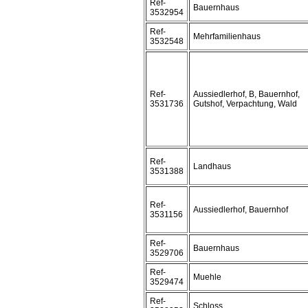
Ref-
Bauernhaus
3532954
Ref-
Mehrfamilienhaus
3532548
Ref-
Aussiedlerhof, B, Bauernhof,
3531736
Gutshof, Verpachtung, Wald
Ref-
Landhaus
3531388
Ref-
Aussiedlerhof, Bauernhof
3531156
Ref-
Bauernhaus
3529706
Ref-
Muehle
3529474
Ref-
Schloss