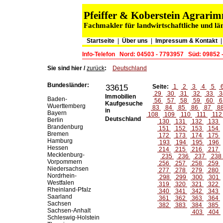
Pfeiffer & Koberstein Agrar
Fachmakler für landwirtschaftliche und lä
Startseite
|
Über uns
|
Impressum & Kontakt
Info-Telefon
Nord: 04503 - 7793957
Süd: 09852 
Sie sind hier /
zurück
:
Deutschland
Bundesländer:
33615
Seite:
1
2
3
4
5
29
30
31
32
33
3
Immobilien
Baden-
56
57
58
59
60
6
Kaufgesuche
Wuerttemberg
83
84
85
86
87
8
in
Bayern
108
109
110
111
11
Deutschland
Berlin
130
131
132
133
Brandenburg
151
152
153
154
Bremen
172
173
174
175
Hamburg
193
194
195
196
Hessen
214
215
216
217
Mecklenburg-
235
236
237
238
Vorpommern
256
257
258
259
Niedersachsen
277
278
279
280
Nordrhein-
298
299
300
301
Westfalen
319
320
321
322
Rheinland-Pfalz
340
341
342
343
Saarland
361
362
363
364
Sachsen
382
383
384
385
Sachsen-Anhalt
403
404
Schleswig-Holstein