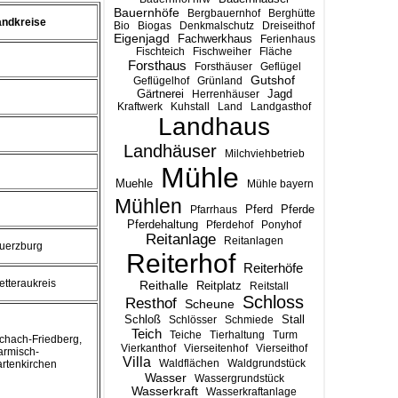
Bauernhöfe
Bergbauernhof
Berghütte
andkreise
Bio
Biogas
Denkmalschutz
Dreiseithof
Eigenjagd
Fachwerkhaus
Ferienhaus
Fischteich
Fischweiher
Fläche
Forsthaus
Forsthäuser
Geflügel
Gutshof
Geflügelhof
Grünland
Gärtnerei
Jagd
Herrenhäuser
Kraftwerk
Kuhstall
Land
Landgasthof
Landhaus
Landhäuser
Milchviehbetrieb
Mühle
Muehle
Mühle bayern
Mühlen
Pferd
Pferde
Pfarrhaus
Pferdehaltung
Pferdehof
Ponyhof
Reitanlage
Reitanlagen
uerzburg
Reiterhof
Reiterhöfe
tteraukreis
Reithalle
Reitplatz
Reitstall
Schloss
Resthof
Scheune
Stall
Schloß
Schlösser
Schmiede
Teich
Teiche
Tierhaltung
Turm
chach-Friedberg,
Vierkanthof
Vierseitenhof
Vierseithof
armisch-
Villa
Waldflächen
Waldgrundstück
rtenkirchen
Wasser
Wassergrundstück
Wasserkraft
Wasserkraftanlage