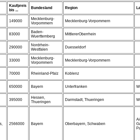
Kaufpreis
Bundesland
Region
L
bis ...
Mecklenburg-
149000
Mecklenburg-Vorpommern
Vorpommern
Baden-
83000
MittlererOberrhein
Wuerttemberg
Nordrhein-
290000
Duesseldorf
Westfalen
Mecklenburg-
33000
Mecklenburg-Vorpommern
Vorpommern
70000
Rheinland-Pfalz
Koblenz
650000
Bayern
Unterfranken
W
Hessen,
395000
Darmstadt, Thueringen
We
Thueringen
Ai
s,
2566000
Bayern
Oberbayern, Schwaben
G
Pa