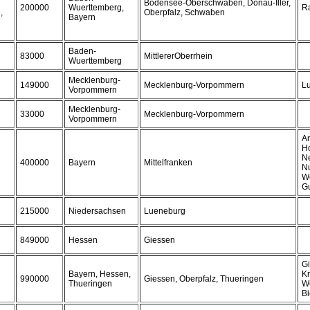
Bodensee-Oberschwaben, Donau-Iller,
200000
Wuerttemberg,
R
,
Oberpfalz, Schwaben
Bayern
Baden-
83000
MittlererOberrhein
Wuerttemberg
Mecklenburg-
149000
Mecklenburg-Vorpommern
Lu
Vorpommern
Mecklenburg-
33000
Mecklenburg-Vorpommern
Vorpommern
An
Ho
Ne
400000
Bayern
Mittelfranken
N
W
G
215000
Niedersachsen
Lueneburg
849000
Hessen
Giessen
Gi
Bayern, Hessen,
Kr
990000
Giessen, Oberpfalz, Thueringen
Thueringen
We
B