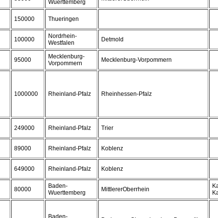
Wuerttemberg
150000
Thueringen
Nordrhein-
100000
Detmold
Westfalen
Mecklenburg-
95000
Mecklenburg-Vorpommern
Vorpommern
1000000
Rheinland-Pfalz
Rheinhessen-Pfalz
249000
Rheinland-Pfalz
Trier
89000
Rheinland-Pfalz
Koblenz
649000
Rheinland-Pfalz
Koblenz
Baden-
Ka
80000
MittlererOberrhein
Wuerttemberg
Ka
Baden-