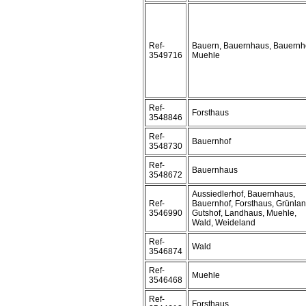
Ref-
Bauern, Bauernhaus, Bauernh
3549716
Muehle
Ref-
Forsthaus
3548846
Ref-
Bauernhof
3548730
Ref-
Bauernhaus
3548672
Aussiedlerhof, Bauernhaus,
Ref-
Bauernhof, Forsthaus, Grünlan
3546990
Gutshof, Landhaus, Muehle,
Wald, Weideland
Ref-
Wald
3546874
Ref-
Muehle
3546468
Ref-
Forsthaus