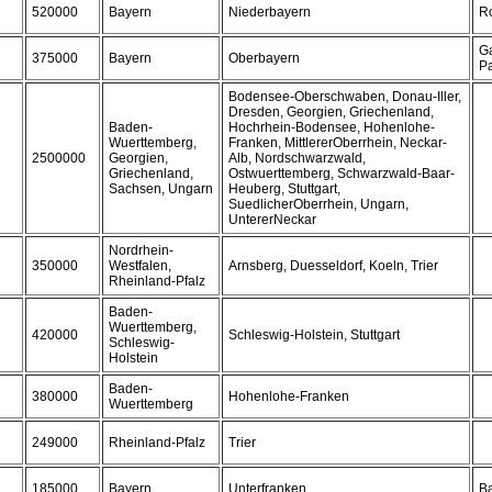
520000
Bayern
Niederbayern
Ro
G
375000
Bayern
Oberbayern
Pa
Bodensee-Oberschwaben, Donau-Iller,
Dresden, Georgien, Griechenland,
Baden-
Hochrhein-Bodensee, Hohenlohe-
Wuerttemberg,
Franken, MittlererOberrhein, Neckar-
2500000
Georgien,
Alb, Nordschwarzwald,
Griechenland,
Ostwuerttemberg, Schwarzwald-Baar-
Sachsen, Ungarn
Heuberg, Stuttgart,
SuedlicherOberrhein, Ungarn,
UntererNeckar
Nordrhein-
350000
Westfalen,
Arnsberg, Duesseldorf, Koeln, Trier
Rheinland-Pfalz
Baden-
Wuerttemberg,
420000
Schleswig-Holstein, Stuttgart
Schleswig-
Holstein
Baden-
380000
Hohenlohe-Franken
Wuerttemberg
249000
Rheinland-Pfalz
Trier
185000
Bayern
Unterfranken
B