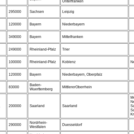
Unterfranken
295000
Sachsen
Leipzig
120000
Bayern
Niederbayern
349000
Bayern
Mittelfranken
249000
Rheinland-Pfalz
Trier
100000
Rheinland-Pfalz
Koblenz
N
120000
Bayern
Niederbayern, Oberpfalz
Baden-
83000
MittlererOberrhein
Wuerttemberg
M
N
,
200000
Saarland
Saarland
S
Sa
Kr
Nordrhein-
290000
Duesseldorf
Westfalen