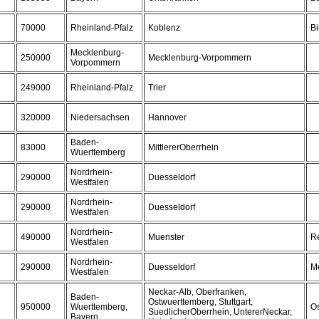
70000
Rheinland-Pfalz
Koblenz
Bi
Mecklenburg-
250000
Mecklenburg-Vorpommern
Vorpommern
249000
Rheinland-Pfalz
Trier
320000
Niedersachsen
Hannover
Baden-
83000
MittlererOberrhein
Wuerttemberg
Nordrhein-
290000
Duesseldorf
Westfalen
Nordrhein-
290000
Duesseldorf
Westfalen
Nordrhein-
490000
Muenster
R
Westfalen
Nordrhein-
290000
Duesseldorf
M
Westfalen
Neckar-Alb, Oberfranken,
Baden-
Ostwuerttemberg, Stuttgart,
950000
Wuerttemberg,
Os
SuedlicherOberrhein, UntererNeckar,
Bayern