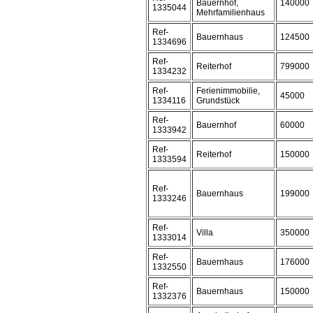
Bauernhof,
140000
1335044
Mehrfamilienhaus
Ref-
Bauernhaus
124500
1334696
Ref-
Reiterhof
799000
1334232
Ref-
Ferienimmobilie,
45000
1334116
Grundstück
Ref-
Bauernhof
60000
1333942
Ref-
Reiterhof
150000
1333594
Ref-
Bauernhaus
199000
1333246
Ref-
Villa
350000
1333014
Ref-
Bauernhaus
176000
1332550
Ref-
Bauernhaus
150000
1332376