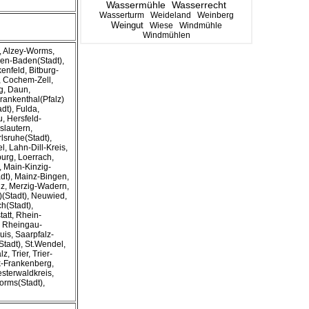
Wassermühle
Wasserrecht
Wasserturm
Weideland
Weinberg
Weingut
Wiese
Windmühle
Windmühlen
), Alzey-Worms,
en-Baden(Stadt),
kenfeld, Bitburg-
 Cochem-Zell,
g, Daun,
ankenthal(Pfalz)
adt), Fulda,
, Hersfeld-
slautern,
rlsruhe(Stadt),
l, Lahn-Dill-Kreis,
urg, Loerrach,
 Main-Kinzig-
dt), Mainz-Bingen,
z, Merzig-Wadern,
(Stadt), Neuwied,
h(Stadt),
att, Rhein-
, Rheingau-
is, Saarpfalz-
tadt), St.Wendel,
 Trier, Trier-
k-Frankenberg,
sterwaldkreis,
orms(Stadt),