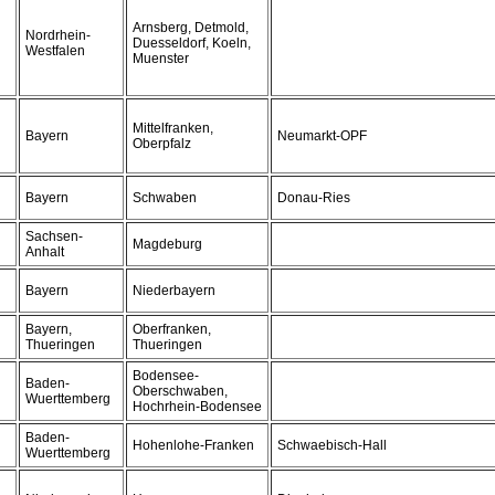
Arnsberg, Detmold,
Nordrhein-
Duesseldorf, Koeln,
Westfalen
Muenster
Mittelfranken,
Bayern
Neumarkt-OPF
Oberpfalz
Bayern
Schwaben
Donau-Ries
Sachsen-
Magdeburg
Anhalt
Bayern
Niederbayern
Bayern,
Oberfranken,
Thueringen
Thueringen
Bodensee-
Baden-
Oberschwaben,
Wuerttemberg
Hochrhein-Bodensee
Baden-
Hohenlohe-Franken
Schwaebisch-Hall
Wuerttemberg