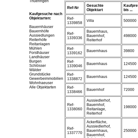
Thueringen
Gesuchte
Kaufpre
Ref-Nr
Objektart
bis ...
Kaufgesuche nach
Objektarten:
Ref-
Villa
500000
1339858
Bauernhäuser
Bauernhöfe
Bauernhaus,
Ref-
Aussiedlungen
Bauernhof,
498000
1339336
Reiterhöfe
Reiterhof
Reitanlagen
Mühlen
Ref-
Bauernhaus
39800
Forsthäuser
1339162
Landhäuser
Burgen
Ref-
Bauernhaus
124500
Schlösser
1339046
Wälder
Grundstücke
Ref-
Bauernhaus
124500
Gewerbeimmobilien
1338872
Wohnhaeuser
Alle Objektarten
Ref-
Bauernhof
72000
1338466
Aussiedlerhof,
Ref-
Bauernhof,
198000
1338060
Reitanlage,
Reiterhof
Ackerfläche,
Aussiedlerhof,
Ref-
Bauernhaus,
250000
1337770
Bauernhof,