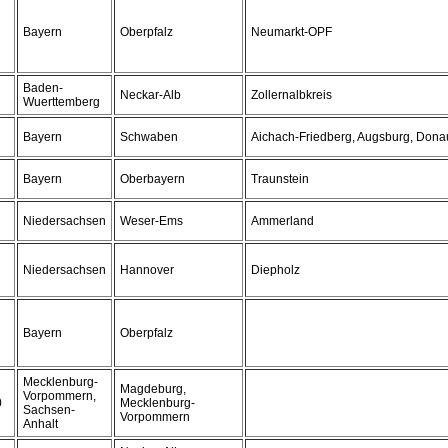
Bayern
Oberpfalz
Neumarkt-OPF
Baden-
Neckar-Alb
Zollernalbkreis
Wuerttemberg
Bayern
Schwaben
Aichach-Friedberg, Augsburg, Dona
Bayern
Oberbayern
Traunstein
Niedersachsen
Weser-Ems
Ammerland
Niedersachsen
Hannover
Diepholz
Bayern
Oberpfalz
Mecklenburg-
Magdeburg,
Vorpommern,
0
Mecklenburg-
Sachsen-
Vorpommern
Anhalt