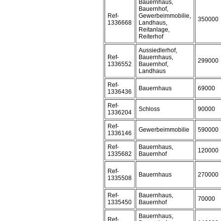
Bauernhaus,
Bauernhof,
Ref-
Gewerbeimmobilie,
350000
1336668
Landhaus,
Reitanlage,
Reiterhof
Aussiedlerhof,
Ref-
Bauernhaus,
299000
1336552
Bauernhof,
Landhaus
Ref-
Bauernhaus
69000
1336436
Ref-
Schloss
90000
1336204
Ref-
Gewerbeimmobilie
590000
1336146
Ref-
Bauernhaus,
120000
1335682
Bauernhof
Ref-
Bauernhaus
270000
1335508
Ref-
Bauernhaus,
70000
1335450
Bauernhof
Bauernhaus,
Ref-