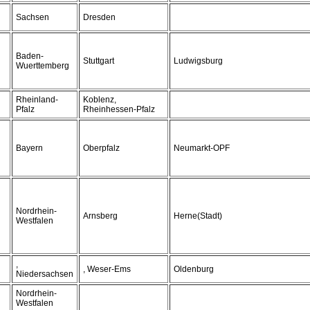
Sachsen
Dresden
Baden-
Stuttgart
Ludwigsburg
Wuerttemberg
Rheinland-
Koblenz,
Pfalz
Rheinhessen-Pfalz
Bayern
Oberpfalz
Neumarkt-OPF
Nordrhein-
Arnsberg
Herne(Stadt)
Westfalen
,
, Weser-Ems
Oldenburg
Niedersachsen
Nordrhein-
Westfalen