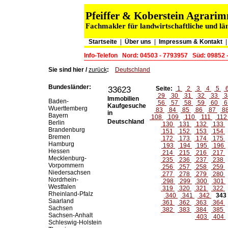
Pfeiffer & Koberstein Agrar
Fachmakler für landwirtschaftliche und lä
Startseite
|
Über uns
|
Impressum & Kontakt
Info-Telefon
Nord: 04503 - 7793957
Süd: 09852 
Sie sind hier /
zurück
:
Deutschland
Bundesländer:
33623
Seite:
1
2
3
4
5
29
30
31
32
33
3
Immobilien
Baden-
56
57
58
59
60
6
Kaufgesuche
Wuerttemberg
83
84
85
86
87
8
in
Bayern
108
109
110
111
11
Deutschland
Berlin
130
131
132
133
Brandenburg
151
152
153
154
Bremen
172
173
174
175
Hamburg
193
194
195
196
Hessen
214
215
216
217
Mecklenburg-
235
236
237
238
Vorpommern
256
257
258
259
Niedersachsen
277
278
279
280
Nordrhein-
298
299
300
301
Westfalen
319
320
321
322
Rheinland-Pfalz
340
341
342
343
Saarland
361
362
363
364
Sachsen
382
383
384
385
Sachsen-Anhalt
403
404
Schleswig-Holstein