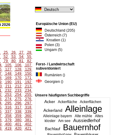
Europäische Union (EU)
t 2026
Deutschland (205)
Österreich (7)
Kroatien (1)
Polen (3)
Ungarn (5)
4
25
26
27
28
1
52
53
54
55
8
79
80
81
82
Forst- / Landwirtschaft
4
105
106
107
subventioniert
6
127
128
129
7
148
149
150
Rumänien ()
8
169
170
171
Georgien ()
9
190
191
192
0
211
212
213
1
232
233
234
2
253
254
255
Unsere häufigsten Suchbegriffe
3
274
275
276
Acker
Ackerfläche
Ackerflächen
4
295
296
297
Alleinlage
5
316
317
318
Ackerland
6
337
338
339
7
358
359
360
Alleinlage bayern
Alte mühle
Altes
8
379
380
381
Aussiedlerhof
kloster
Am see
9
400
401
402
Bauernhof
8
419
420
421
Bachlauf
Bauernhäuser
Bauernhof nrw