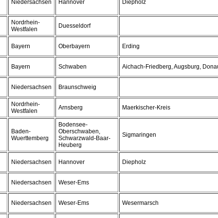
Niedersachsen
Hannover
Diepholz
Nordrhein-
Duesseldorf
Westfalen
Bayern
Oberbayern
Erding
Bayern
Schwaben
Aichach-Friedberg, Augsburg, Dona
Niedersachsen
Braunschweig
Nordrhein-
Arnsberg
Maerkischer-Kreis
Westfalen
Bodensee-
Baden-
Oberschwaben,
Sigmaringen
Wuerttemberg
Schwarzwald-Baar-
Heuberg
Niedersachsen
Hannover
Diepholz
Niedersachsen
Weser-Ems
Niedersachsen
Weser-Ems
Wesermarsch