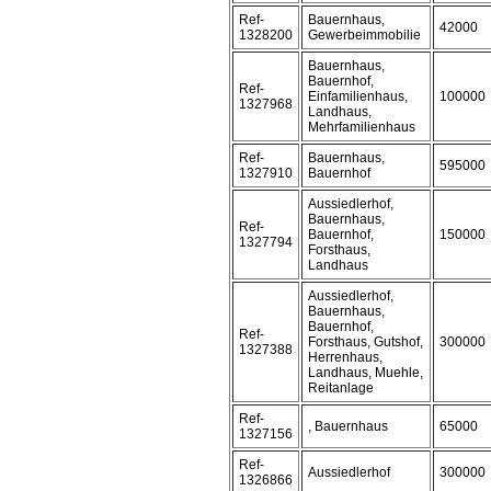
Ref-
Bauernhaus,
42000
1328200
Gewerbeimmobilie
Bauernhaus,
Bauernhof,
Ref-
Einfamilienhaus,
100000
1327968
Landhaus,
Mehrfamilienhaus
Ref-
Bauernhaus,
595000
1327910
Bauernhof
Aussiedlerhof,
Bauernhaus,
Ref-
Bauernhof,
150000
1327794
Forsthaus,
Landhaus
Aussiedlerhof,
Bauernhaus,
Bauernhof,
Ref-
Forsthaus, Gutshof,
300000
1327388
Herrenhaus,
Landhaus, Muehle,
Reitanlage
Ref-
, Bauernhaus
65000
1327156
Ref-
Aussiedlerhof
300000
1326866