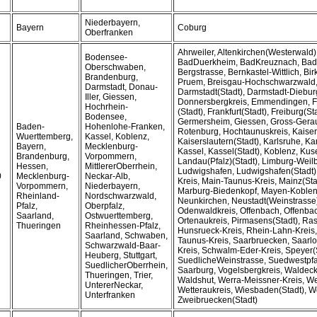
Niederbayern,
Bayern
Coburg
Oberfranken
Ahrweiler, Altenkirchen(Westerwald
Bodensee-
BadDuerkheim, BadKreuznach, Bad
Oberschwaben,
Bergstrasse, Bernkastel-Wittlich, Bir
Brandenburg,
Pruem, Breisgau-Hochschwarzwald,
Darmstadt, Donau-
Darmstadt(Stadt), Darmstadt-Diebur
Iller, Giessen,
Donnersbergkreis, Emmendingen, Fr
Hochrhein-
(Stadt), Frankfurt(Stadt), Freiburg(St
Bodensee,
Germersheim, Giessen, Gross-Gerau
Baden-
Hohenlohe-Franken,
Rotenburg, Hochtaunuskreis, Kaiser
Wuerttemberg,
Kassel, Koblenz,
Kaiserslautern(Stadt), Karlsruhe, Ka
Bayern,
Mecklenburg-
Kassel, Kassel(Stadt), Koblenz, Kuse
Brandenburg,
Vorpommern,
Landau(Pfalz)(Stadt), Limburg-Weilb
Hessen,
MittlererOberrhein,
Ludwigshafen, Ludwigshafen(Stadt),
0
Mecklenburg-
Neckar-Alb,
Kreis, Main-Taunus-Kreis, Mainz(Sta
Vorpommern,
Niederbayern,
Marburg-Biedenkopf, Mayen-Koblen
Rheinland-
Nordschwarzwald,
Neunkirchen, Neustadt(Weinstrasse)
Pfalz,
Oberpfalz,
Odenwaldkreis, Offenbach, Offenbac
Saarland,
Ostwuerttemberg,
Ortenaukreis, Pirmasens(Stadt), Rast
Thueringen
Rheinhessen-Pfalz,
Hunsrueck-Kreis, Rhein-Lahn-Kreis
Saarland, Schwaben,
Taunus-Kreis, Saarbruecken, Saarlou
Schwarzwald-Baar-
Kreis, Schwalm-Eder-Kreis, Speyer(S
Heuberg, Stuttgart,
SuedlicheWeinstrasse, Suedwestpfalz,
SuedlicherOberrhein,
Saarburg, Vogelsbergkreis, Waldec
Thueringen, Trier,
Waldshut, Werra-Meissner-Kreis, We
UntererNeckar,
Wetteraukreis, Wiesbaden(Stadt), W
Unterfranken
Zweibruecken(Stadt)