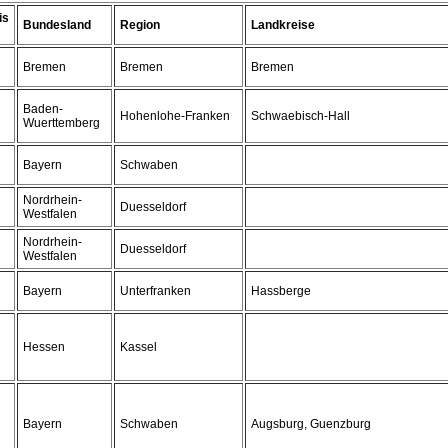
is
Bundesland
Region
Landkreise
Bremen
Bremen
Bremen
Baden-
Hohenlohe-Franken
Schwaebisch-Hall
Wuerttemberg
Bayern
Schwaben
Nordrhein-
Duesseldorf
Westfalen
Nordrhein-
Duesseldorf
Westfalen
Bayern
Unterfranken
Hassberge
Hessen
Kassel
Bayern
Schwaben
Augsburg, Guenzburg