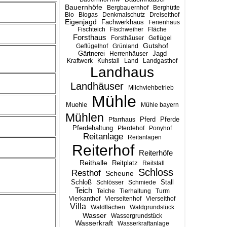
Bauernhöfe
Bergbauernhof
Berghütte
Bio
Biogas
Denkmalschutz
Dreiseithof
Eigenjagd
Fachwerkhaus
Ferienhaus
Fischteich
Fischweiher
Fläche
Forsthaus
Forsthäuser
Geflügel
Gutshof
Geflügelhof
Grünland
Gärtnerei
Jagd
Herrenhäuser
Kraftwerk
Kuhstall
Land
Landgasthof
Landhaus
Landhäuser
Milchviehbetrieb
Mühle
Muehle
Mühle bayern
Mühlen
Pferd
Pferde
Pfarrhaus
Pferdehaltung
Pferdehof
Ponyhof
Reitanlage
Reitanlagen
Reiterhof
Reiterhöfe
Reithalle
Reitplatz
Reitstall
Schloss
Resthof
Scheune
Stall
Schloß
Schlösser
Schmiede
Teich
Teiche
Tierhaltung
Turm
Vierkanthof
Vierseitenhof
Vierseithof
Villa
Waldflächen
Waldgrundstück
Wasser
Wassergrundstück
Wasserkraft
Wasserkraftanlage