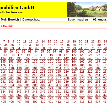
immobilien GmbH
ndliche Anwesen
|
Mein Bereich
|
Datenschutz
Bauernregel zum
06. Augus
- 6157360
6
7
8
9
10
11
12
13
14
15
16
17
18
19
20
21
22
23
2
4
35
36
37
38
39
40
41
42
43
44
45
46
47
48
49
50
5
1
62
63
64
65
66
67
68
69
70
71
72
73
74
75
76
77
7
8
89
90
91
92
93
94
95
96
97
98
99
100
101
102
103
10
2
113
114
115
116
117
118
119
120
121
122
123
124
125
12
134
135
136
137
138
139
140
141
142
143
144
145
146
14
155
156
157
158
159
160
161
162
163
164
165
166
167
16
176
177
178
179
180
181
182
183
184
185
186
187
188
18
197
198
199
200
201
202
203
204
205
206
207
208
209
21
218
219
220
221
222
223
224
225
226
227
228
229
230
23
239
240
241
242
243
244
245
246
247
248
249
250
251
25
260
261
262
263
264
265
266
267
268
269
270
271
272
27
281
282
283
284
285
286
287
288
289
290
291
292
293
29
302
303
304
305
306
307
308
309
310
311
312
313
314
31
323
324
325
326
327
328
329
330
331
332
333
334
335
33
344
345
346
347
348
349
350
351
352
353
354
355
356
35
365
366
367
368
369
370
371
372
373
374
375
376
377
37
386
387
388
389
390
391
392
393
394
395
396
397
398
39
405
406
407
408
409
410
411
412
413
414
415
416
417
41