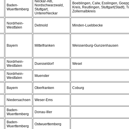
Neckar-Alb,
Boeblingen, Calw, Esslingen, Goep
Baden-
Nordschwarzwald,
Kreis, Reutlingen, Stuttgart(Stadt), 
Wuerttemberg
Stuttgart,
Zollernalbkreis
UntererNeckar
Nordrhein-
Detmold
Minden-Luebbecke
Westfalen
Bayern
Mittelfranken
Weissenburg-Gunzenhausen
Nordrhein-
Duesseldorf
Wesel
Westfalen
Nordrhein-
Muenster
Westfalen
Bayern
Oberfranken
Coburg
Niedersachsen
Weser-Ems
Baden-
Donau-Iller
Wuerttemberg
Baden-
Ostwuerttemberg
Wuerttemberg