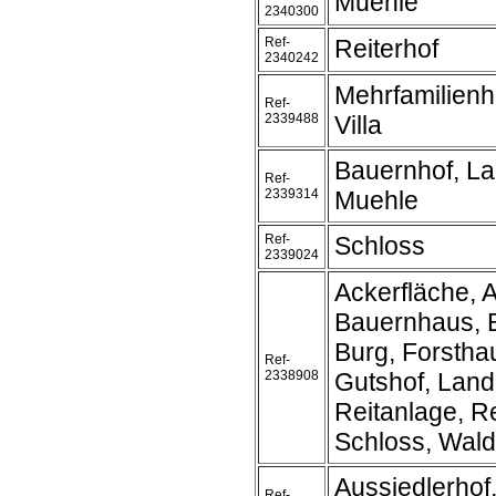
Muehle
2340300
Ref-
Reiterhof
2340242
Mehrfamilienh
Ref-
2339488
Villa
Bauernhof, L
Ref-
2339314
Muehle
Ref-
Schloss
2339024
Ackerfläche, A
Bauernhaus, 
Burg, Forstha
Ref-
2338908
Gutshof, Land
Reitanlage, Re
Schloss, Wald
Aussiedlerhof
Ref-