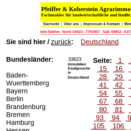
Pfeiffer & Koberstein Agrarimm
Fachmakler für landwirtschaftliche und ländli
Startseite
|
Über uns
|
Impressum & Kontakt
|
Mei
Info-Telefon
Nord: 04503 - 7793957
Süd: 09852 - 61
Sie sind hier /
zurück
:
Deutschland
Bundesländer:
33623
Seite:
1
Immobilien
15
16
Kaufgesuche
in
Baden-
28
29
Deutschland
Wuerttemberg
41
42
Bayern
54
55
Berlin
67
68
Brandenburg
80
81
Bremen
93
94
Hamburg
105
106
Hessen