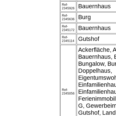
Ref-
Bauernhaus
2345926
Ref-
Burg
2345636
Ref-
Bauernhaus
2345172
Ref-
Gutshof
2345114
Ackerfläche, A
Bauernhaus, 
Bungalow, Bur
Doppelhaus,
Eigentumswo
Einfamilienha
Ref-
Einfamilienh
2345056
Ferienimmobil
G, Gewerbeim
Gutshof, Land