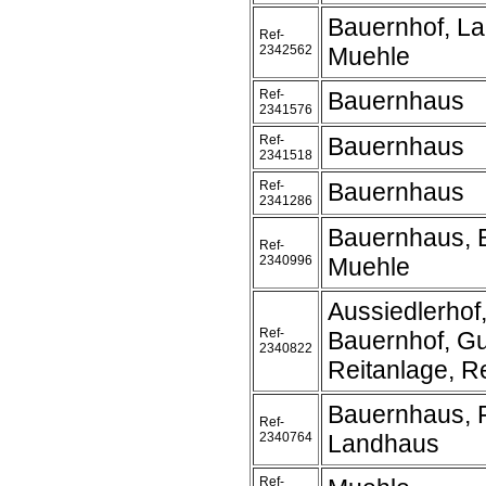
Bauernhof, L
Ref-
2342562
Muehle
Ref-
Bauernhaus
2341576
Ref-
Bauernhaus
2341518
Ref-
Bauernhaus
2341286
Bauernhaus, 
Ref-
2340996
Muehle
Aussiedlerhof
Ref-
Bauernhof, Gu
2340822
Reitanlage, Re
Bauernhaus, 
Ref-
2340764
Landhaus
Ref-