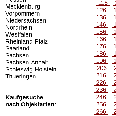
116
Mecklenburg-
126
Vorpommern
136
Niedersachsen
146
Nordrhein-
156
Westfalen
166
Rheinland-Pfalz
176
Saarland
186
Sachsen
196
Sachsen-Anhalt
206
Schleswig-Holstein
216
Thueringen
226
236
246
Kaufgesuche
256
nach Objektarten:
266