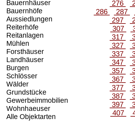
Bauernhäuser
276
Bauernhöfe
286
287
Aussiedlungen
297
Reiterhöfe
307
Reitanlagen
317
Mühlen
327
Forsthäuser
337
Landhäuser
347
Burgen
357
Schlösser
367
Wälder
377
Grundstücke
387
Gewerbeimmobilien
397
Wohnhaeuser
407
Alle Objektarten