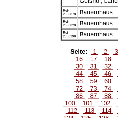
Gutshof, Lan
Ref-
Bauernhaus
2336878
Ref-
Bauernhaus
2336820
Ref-
Bauernhaus
2336298
Seite:
1
2
16
17
18
30
31
32
44
45
46
58
59
60
72
73
74
86
87
88
100
101
102
112
113
114
124
125
126