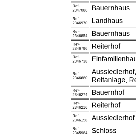
Ref-
Bauernhaus
2347086
Ref-
Landhaus
2346970
Ref-
Bauernhaus
2346854
Ref-
Reiterhof
2346796
Ref-
Einfamilienha
2346738
Aussiedlerhof
Ref-
2346680
Reitanlage, Re
Ref-
Bauernhof
2346274
Ref-
Reiterhof
2346216
Ref-
Aussiedlerhof
2346158
Ref-
Schloss
2345984