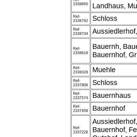
2338850
Landhaus, Mu
Ref-
Schloss
2338792
Ref-
Aussiedlerhof
2338734
Bauernh, Bau
Ref-
2338618
Bauernhof, G
Ref-
Muehle
2338328
Ref-
Schloss
2337806
Ref-
Bauernhaus
2337574
Ref-
Bauernhof
2337458
Aussiedlerhof
Ref-
Bauernhof, Fe
2337226