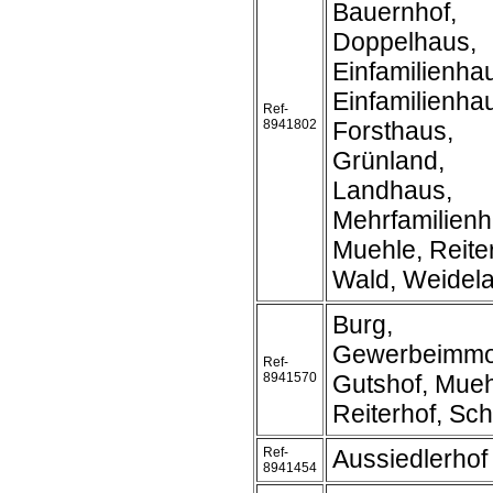
Bauernhof,
Doppelhaus,
Einfamilienha
Einfamilienh
Ref-
8941802
Forsthaus,
Grünland,
Landhaus,
Mehrfamilienh
Muehle, Reite
Wald, Weidel
Burg,
Gewerbeimmob
Ref-
8941570
Gutshof, Mueh
Reiterhof, Sc
Ref-
Aussiedlerhof
8941454