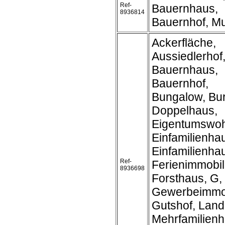
Ref-
Bauernhaus,
8936814
Bauernhof, M
Ackerfläche,
Aussiedlerhof
Bauernhaus,
Bauernhof,
Bungalow, Bur
Doppelhaus,
Eigentumswo
Einfamilienha
Einfamilienh
Ref-
Ferienimmobil
8936698
Forsthaus, G,
Gewerbeimmob
Gutshof, Land
Mehrfamilienh