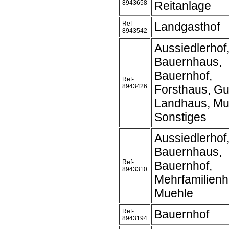
8943658
Reitanlage
Ref-
Landgasthof
8943542
Aussiedlerhof
Bauernhaus,
Bauernhof,
Ref-
8943426
Forsthaus, Gu
Landhaus, Mu
Sonstiges
Aussiedlerhof
Bauernhaus,
Ref-
Bauernhof,
8943310
Mehrfamilienh
Muehle
Ref-
Bauernhof
8943194