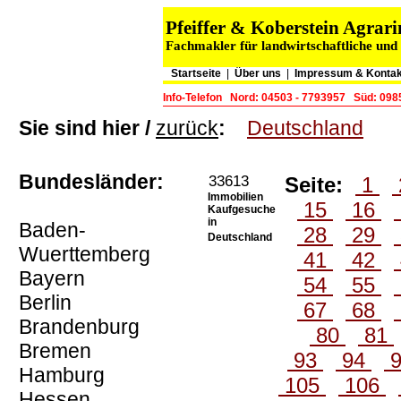
Pfeiffer & Koberstein Agra
Fachmakler für landwirtschaftliche und
Startseite
|
Über uns
|
Impressum & Kontak
Info-Telefon
Nord: 04503 - 7793957
Süd: 098
Sie sind hier /
zurück
:
Deutschland
Bundesländer:
33613
Seite:
1
Immobilien
15
16
Kaufgesuche
in
Baden-
28
29
Deutschland
Wuerttemberg
41
42
Bayern
54
55
Berlin
67
68
Brandenburg
80
81
Bremen
93
94
Hamburg
105
106
Hessen