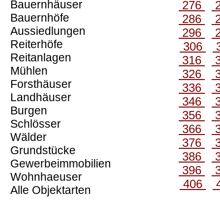
Bauernhäuser
276
Bauernhöfe
286
Aussiedlungen
296
Reiterhöfe
306
Reitanlagen
316
Mühlen
326
Forsthäuser
336
Landhäuser
346
Burgen
356
Schlösser
366
Wälder
376
Grundstücke
386
Gewerbeimmobilien
396
Wohnhaeuser
406
Alle Objektarten