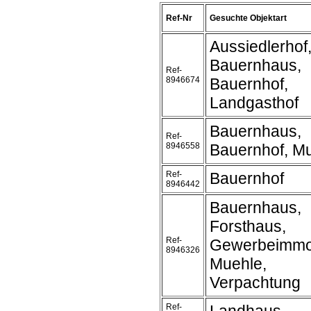
Ref-Nr
Gesuchte Objektart
Aussiedlerhof
Bauernhaus,
Ref-
8946674
Bauernhof,
Landgasthof
Bauernhaus,
Ref-
8946558
Bauernhof, M
Ref-
Bauernhof
8946442
Bauernhaus,
Forsthaus,
Ref-
Gewerbeimmob
8946326
Muehle,
Verpachtung
Ref-