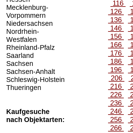
116
Mecklenburg-
126
Vorpommern
136
Niedersachsen
146
Nordrhein-
156
Westfalen
166
Rheinland-Pfalz
176
Saarland
186
Sachsen
196
Sachsen-Anhalt
206
Schleswig-Holstein
216
Thueringen
226
236
246
Kaufgesuche
256
nach Objektarten:
266