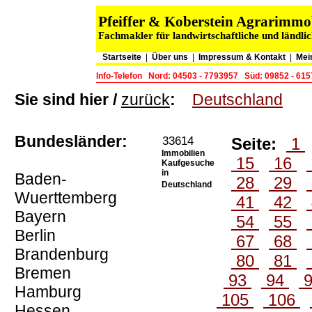
Pfeiffer & Koberstein Agrarimm
Fachmakler für landwirtschaftliche und ländli
Startseite
|
Über uns
|
Impressum & Kontakt
|
Mei
Info-Telefon
Nord: 04503 - 7793957
Süd: 09852 - 61
Sie sind hier /
zurück
:
Deutschland
Bundesländer:
33614
Seite:
1
Immobilien
15
16
Kaufgesuche
in
Baden-
28
29
Deutschland
Wuerttemberg
41
42
Bayern
54
55
Berlin
67
68
Brandenburg
80
81
Bremen
93
94
Hamburg
105
106
Hessen