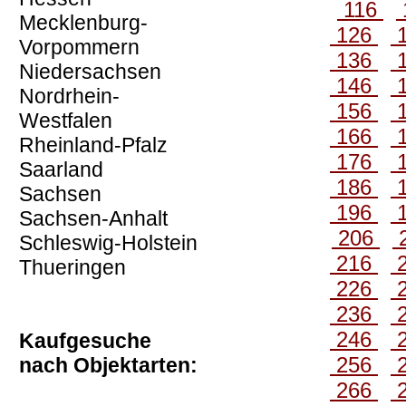
116
Mecklenburg-
126
Vorpommern
136
Niedersachsen
146
Nordrhein-
156
Westfalen
166
Rheinland-Pfalz
176
Saarland
186
Sachsen
196
Sachsen-Anhalt
206
Schleswig-Holstein
216
Thueringen
226
236
246
Kaufgesuche
256
nach Objektarten:
266