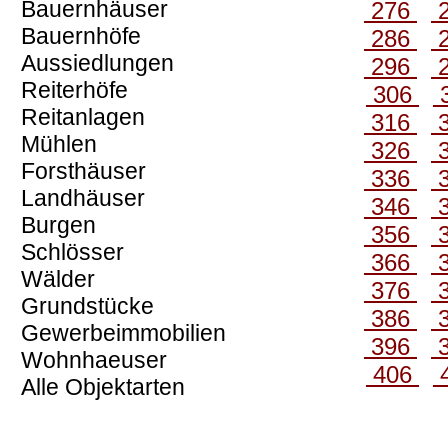
Bauernhäuser
276
Bauernhöfe
286
Aussiedlungen
296
Reiterhöfe
306
Reitanlagen
316
Mühlen
326
Forsthäuser
336
Landhäuser
346
Burgen
356
Schlösser
366
Wälder
376
Grundstücke
386
Gewerbeimmobilien
396
Wohnhaeuser
406
Alle Objektarten