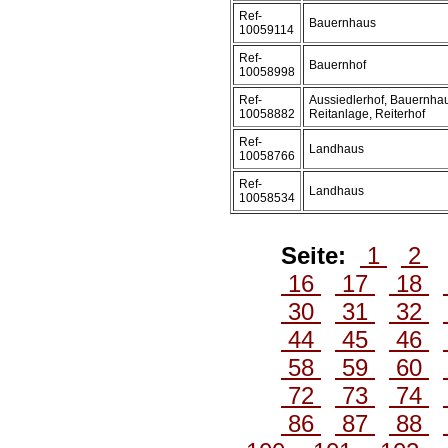
Ref-
Bauernhaus
10059114
Ref-
Bauernhof
10058998
Ref-
Aussiedlerhof, Bauernhau
10058882
Reitanlage, Reiterhof
Ref-
Landhaus
10058766
Ref-
Landhaus
10058534
Seite:
1
2
16
17
18
30
31
32
44
45
46
58
59
60
72
73
74
86
87
88