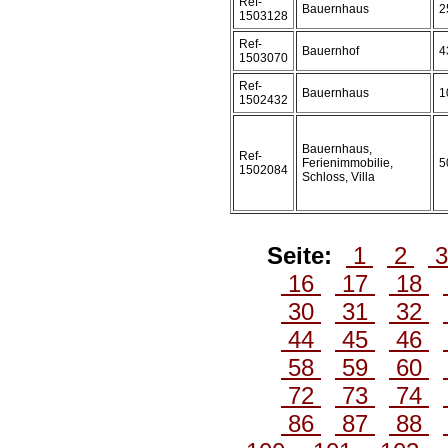
Ref-
Bauernhaus
2
1503128
Ref-
Bauernhof
4
1503070
Ref-
Bauernhaus
1
1502432
Bauernhaus,
Ref-
Ferienimmobilie,
5
1502084
Schloss, Villa
Seite:
1
2
16
17
18
30
31
32
44
45
46
58
59
60
72
73
74
86
87
88