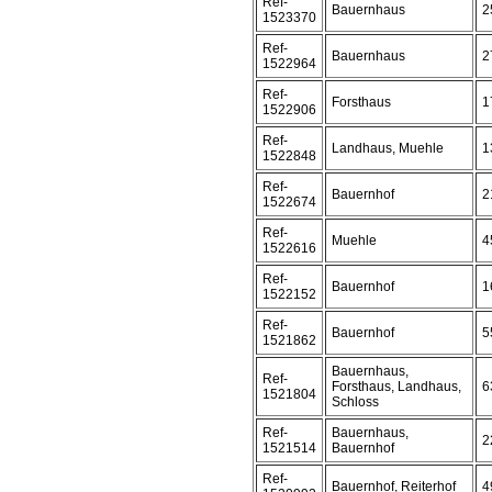
Ref-
Bauernhaus
2
1523370
Ref-
Bauernhaus
2
1522964
Ref-
Forsthaus
1
1522906
Ref-
Landhaus, Muehle
1
1522848
Ref-
Bauernhof
2
1522674
Ref-
Muehle
4
1522616
Ref-
Bauernhof
1
1522152
Ref-
Bauernhof
5
1521862
Bauernhaus,
Ref-
Forsthaus, Landhaus,
6
1521804
Schloss
Ref-
Bauernhaus,
2
1521514
Bauernhof
Ref-
Bauernhof, Reiterhof
4