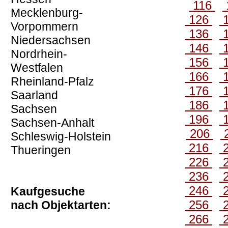
116
Mecklenburg-
126
Vorpommern
136
Niedersachsen
146
Nordrhein-
156
Westfalen
166
Rheinland-Pfalz
176
Saarland
186
Sachsen
196
Sachsen-Anhalt
206
Schleswig-Holstein
216
Thueringen
226
236
246
Kaufgesuche
256
nach Objektarten:
266