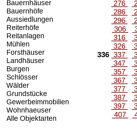
Bauernhäuser
276
Bauernhöfe
286
Aussiedlungen
296
Reiterhöfe
306
Reitanlagen
316
Mühlen
326
Forsthäuser
336
337
Landhäuser
347
Burgen
357
Schlösser
367
Wälder
377
Grundstücke
387
Gewerbeimmobilien
397
Wohnhaeuser
407
Alle Objektarten