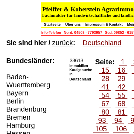
Pfeiffer & Koberstein Agrarimm
Fachmakler für landwirtschaftliche und ländli
Startseite
|
Über uns
|
Impressum & Kontakt
|
Mei
Info-Telefon
Nord: 04503 - 7793957
Süd: 09852 - 61
Sie sind hier /
zurück
:
Deutschland
Bundesländer:
33613
Seite:
1
Immobilien
15
16
Kaufgesuche
in
Baden-
28
29
Deutschland
Wuerttemberg
41
42
Bayern
54
55
Berlin
67
68
Brandenburg
80
81
Bremen
93
94
Hamburg
105
106
Hessen