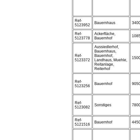
Ref-
Bauernhaus
340
5123952
Ref-
Ackerfläche,
108
5123778
Bauernhof
Aussiedlerhof,
Bauernhaus,
Ref-
Bauernhof,
150
5123372
Landhaus, Muehle,
Reitanlage,
Reiterhof
Ref-
Bauernhof
905
5123256
Ref-
Sonstiges
780
5123082
Ref-
Bauernhof
445
5121516