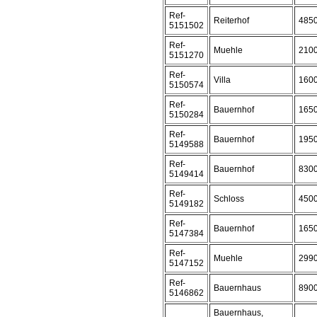
Ref-
Reiterhof
485
5151502
Ref-
Muehle
210
5151270
Ref-
Villa
160
5150574
Ref-
Bauernhof
165
5150284
Ref-
Bauernhof
195
5149588
Ref-
Bauernhof
830
5149414
Ref-
Schloss
450
5149182
Ref-
Bauernhof
165
5147384
Ref-
Muehle
299
5147152
Ref-
Bauernhaus
890
5146862
Bauernhaus,