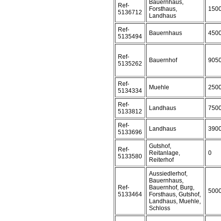
Bauernhaus,
Ref-
Forsthaus,
150
5136712
Landhaus
Ref-
Bauernhaus
450
5135494
Ref-
Bauernhof
905
5135262
Ref-
Muehle
250
5134334
Ref-
Landhaus
750
5133812
Ref-
Landhaus
390
5133696
Gutshof,
Ref-
Reitanlage,
0
5133580
Reiterhof
Aussiedlerhof,
Bauernhaus,
Ref-
Bauernhof, Burg,
500
5133464
Forsthaus, Gutshof,
Landhaus, Muehle,
Schloss