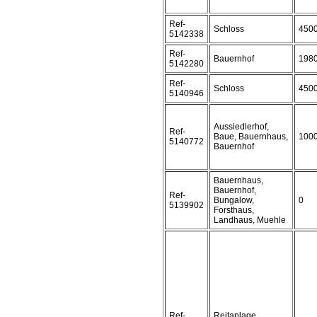
Ref-
Schloss
450
5142338
Ref-
Bauernhof
198
5142280
Ref-
Schloss
450
5140946
Aussiedlerhof,
Ref-
Baue, Bauernhaus,
100
5140772
Bauernhof
Bauernhaus,
Bauernhof,
Ref-
Bungalow,
0
5139902
Forsthaus,
Landhaus, Muehle
Ref-
Reitanlage,