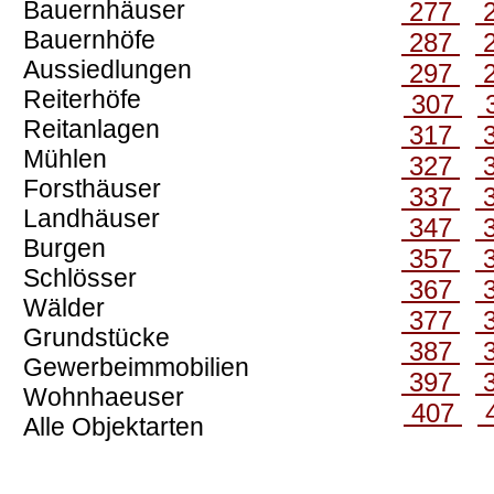
Bauernhäuser
277
Bauernhöfe
287
Aussiedlungen
297
Reiterhöfe
307
Reitanlagen
317
Mühlen
327
Forsthäuser
337
Landhäuser
347
Burgen
357
Schlösser
367
Wälder
377
Grundstücke
387
Gewerbeimmobilien
397
Wohnhaeuser
407
Alle Objektarten