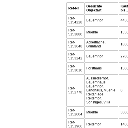
Gesuchte
Kauf
Ref-Nr
Objektart
bis ..
Ref-
Bauernhof
445
5154228
Ref-
Muehle
135
5153880
Ref-
Ackerfläche,
180
5153648
Grünland
Ref-
Bauernhof
270
5153242
Ref-
Forsthaus
150
5153010
Aussiedlerhof,
Bauernhaus,
Bauernhof,
Ref-
Landhaus, Muehle,
0
5152778
Reitanlage,
Reiterhof,
Sonstiges, Villa
Ref-
Muehle
300
5152604
Ref-
Reiterhof
140
5151966