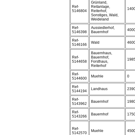
Grünland,
Ref-
Reitanlage,
140
5146804
Reiterhof,
Sonstiges, Wald,
Weideland
Ref-
Aussiedlerhof,
400
5146398
Bauernhof
Ref-
Wald
460
5146166
Bauernhaus,
Ref-
Bauernhof,
198
5144658
Forsthaus,
Reiterhof
Ref-
Muehle
0
5144600
Ref-
Landhaus
239
5144194
Ref-
Bauernhof
198
5143962
Ref-
Bauernhof
175
5143266
Ref-
Muehle
450
5142570