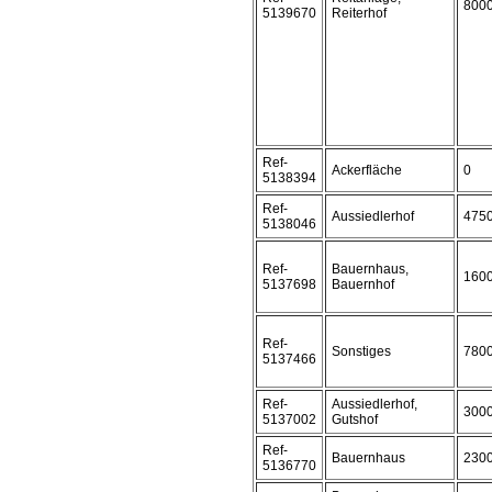
800
5139670
Reiterhof
Ref-
Ackerfläche
0
5138394
Ref-
Aussiedlerhof
475
5138046
Ref-
Bauernhaus,
160
5137698
Bauernhof
Ref-
Sonstiges
780
5137466
Ref-
Aussiedlerhof,
300
5137002
Gutshof
Ref-
Bauernhaus
230
5136770