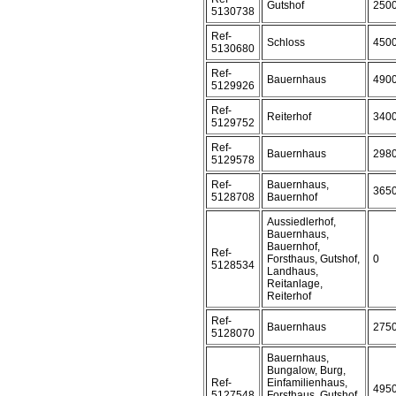
Gutshof
250
5130738
Ref-
Schloss
450
5130680
Ref-
Bauernhaus
490
5129926
Ref-
Reiterhof
340
5129752
Ref-
Bauernhaus
298
5129578
Ref-
Bauernhaus,
365
5128708
Bauernhof
Aussiedlerhof,
Bauernhaus,
Bauernhof,
Ref-
Forsthaus, Gutshof,
0
5128534
Landhaus,
Reitanlage,
Reiterhof
Ref-
Bauernhaus
275
5128070
Bauernhaus,
Bungalow, Burg,
Ref-
Einfamilienhaus,
495
5127548
Forsthaus, Gutshof,