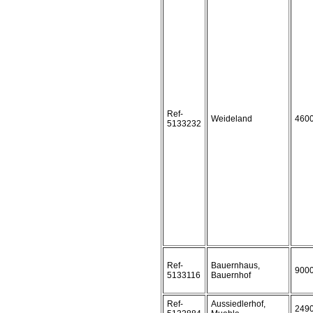
Ref-
Weideland
460
5133232
Ref-
Bauernhaus,
900
5133116
Bauernhof
Ref-
Aussiedlerhof,
249