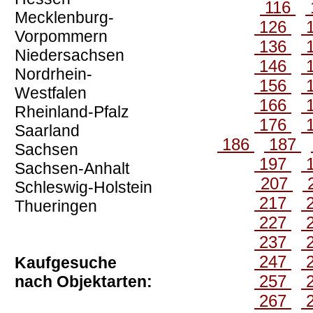
116
Mecklenburg-
126
Vorpommern
136
Niedersachsen
146
Nordrhein-
156
Westfalen
166
Rheinland-Pfalz
176
Saarland
186
187
Sachsen
197
Sachsen-Anhalt
207
Schleswig-Holstein
217
Thueringen
227
237
247
Kaufgesuche
257
nach Objektarten:
267