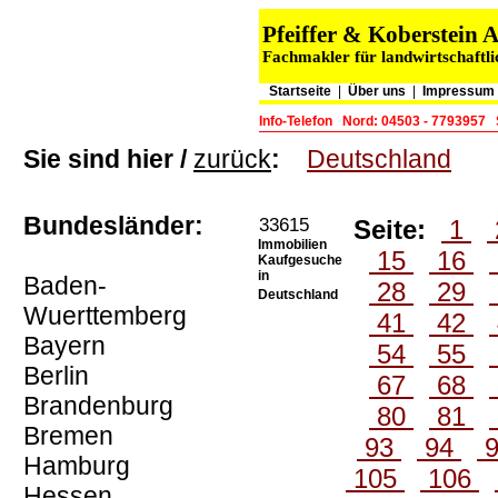
Pfeiffer & Koberstein
Fachmakler für landwirtschaftli
Startseite
|
Über uns
|
Impressum 
Info-Telefon
Nord: 04503 - 7793957
Sie sind hier /
zurück
:
Deutschland
Bundesländer:
33615
Seite:
1
Immobilien
15
16
Kaufgesuche
in
Baden-
28
29
Deutschland
Wuerttemberg
41
42
Bayern
54
55
Berlin
67
68
Brandenburg
80
81
Bremen
93
94
Hamburg
105
106
Hessen