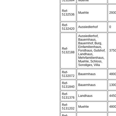
5132884
Muehle
Ref-
Muehle
293
5132536
Ref-
Aussiedlerhof
0
5132420
Aussiedlerhof,
Bauernhaus,
Bauernhof, Burg,
Einfamilienhaus,
Ref-
Forsthaus, Gutshof,
375
5132188
Landhaus,
Mehrfamilienhaus,
Muehle, Schloss,
Sonstiges, Villa
Ref-
Bauernhaus
480
5132072
Ref-
Bauernhaus
130
5131840
Ref-
Landhaus
445
5131376
Ref-
Muehle
480
5131202
Ref-