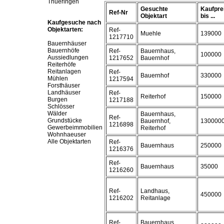
Thueringen
Gesuchte
Kaufpre
Ref-Nr
Objektart
bis ...
Kaufgesuche nach
Objektarten:
Ref-
Muehle
139000
1217710
Bauernhäuser
Bauernhöfe
Ref-
Bauernhaus,
100000
Aussiedlungen
1217652
Bauernhof
Reiterhöfe
Reitanlagen
Ref-
Bauernhof
330000
Mühlen
1217594
Forsthäuser
Landhäuser
Ref-
Reiterhof
150000
Burgen
1217188
Schlösser
Wälder
Bauernhaus,
Ref-
Grundstücke
Bauernhof,
130000
1216898
Gewerbeimmobilien
Reiterhof
Wohnhaeuser
Alle Objektarten
Ref-
Bauernhaus
250000
1216376
Ref-
Bauernhaus
35000
1216260
Ref-
Landhaus,
450000
1216202
Reitanlage
Ref-
Bauernhaus,