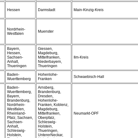
Hessen
Darmstadt
Main-Kinzig-Kreis
Nordrhein-
Muenster
Westfalen
Bayern,
Giessen,
Hessen,
Magdeburg,
Sachsen-
Mittelfranken,
Ilm-Kreis
Anhalt,
Niederbayern,
Thueringen
Thueringen
Baden-
Hohenlohe-
Schwaebisch-Hall
Wuerttemberg
Franken
Baden-
Arnsberg,
Wuerttemberg,
Brandenburg,
Bayern,
Dresden,
Brandenburg,
Hohenlohe-
Nordrhein-
Franken, Koblenz,
Westfalen,
Magdeburg,
Rheinland-
Mittelfranken,
Neumarkt-OPF
Pfalz, Sachsen,
Oberpfalz,
Sachsen-
Schleswig-
Anhalt,
Holstein,
Schleswig-
Thueringen,
Holstein,
UntererNeckar,