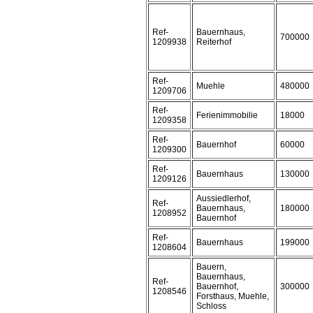
Ref-
Bauernhaus,
700000
1209938
Reiterhof
Ref-
Muehle
480000
1209706
Ref-
Ferienimmobilie
18000
1209358
Ref-
Bauernhof
60000
1209300
Ref-
Bauernhaus
130000
1209126
Aussiedlerhof,
Ref-
Bauernhaus,
180000
1208952
Bauernhof
Ref-
Bauernhaus
199000
1208604
Bauern,
Bauernhaus,
Ref-
Bauernhof,
300000
1208546
Forsthaus, Muehle,
Schloss