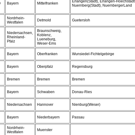
Erlangen(Stadt), Erlangen-Hoechstadt,
0
Bayern
Mittelfranken
Nuernberg(Stadt), NuernbergerLand
Nordrhein-
Detmold
Guetersloh
Westfalen
Braunschweig,
Niedersachsen,
Koblenz,
Rheinland-
Lueneburg,
Pfalz
Weser-Ems
Bayern
Oberfranken
Wunsiedel-Fichtelgebirge
Bayern
Oberpfalz
Regensburg
Bremen
Bremen
Bremen
Bayern
Schwaben
Donau-Ries
Niedersachsen
Hannover
Nienburg(Weser)
Bayern
Niederbayern
Passau
Nordrhein-
Muenster
Westfalen