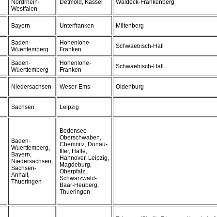
Nordrhein-
Detmold, Kassel
Waldeck-Frankenberg
Westfalen
Bayern
Unterfranken
Miltenberg
Baden-
Hohenlohe-
Schwaebisch-Hall
Wuerttemberg
Franken
Baden-
Hohenlohe-
Schwaebisch-Hall
Wuerttemberg
Franken
Niedersachsen
Weser-Ems
Oldenburg
Sachsen
Leipzig
Bodensee-
Oberschwaben,
Baden-
Chemnitz, Donau-
Wuerttemberg,
Iller, Halle,
Bayern,
Hannover, Leipzig,
Niedersachsen,
Magdeburg,
Sachsen-
Oberpfalz,
Anhalt,
Schwarzwald-
Thueringen
Baar-Heuberg,
Thueringen