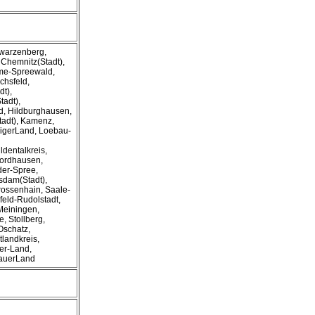
hwarzenberg,
 Chemnitz(Stadt),
hme-Spreewald,
chsfeld,
dt),
tadt),
nd, Hildburghausen,
tadt), Kamenz,
pzigerLand, Loebau-
ldentalkreis,
Nordhausen,
der-Spree,
tsdam(Stadt),
rossenhain, Saale-
feld-Rudolstadt,
Meiningen,
 Stollberg,
Oschatz,
tlandkreis,
er-Land,
kauerLand