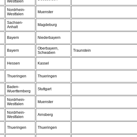
Westfalen
Nordrhein-
Muenster
Westfalen
Sachsen-
Magdeburg
Anhalt
Bayern
Niederbayern
Oberbayern,
Bayern
Traunstein
Schwaben
Hessen
Kassel
Thueringen
Thueringen
Baden-
Stuttgart
Wuerttemberg
Nordrhein-
Muenster
Westfalen
Nordrhein-
Arnsberg
Westfalen
Thueringen
Thueringen