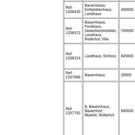
Bauernhaus,
Ref-
Einfamilienhaus,
400000
1208430
Landhaus
Bauernhaus,
Forsthaus,
Ref-
Gewerbeimmobilie,
700000
1208372
Landhaus,
Reiterhof, Villa
Ref-
Landhaus, Schloss
845000
1208314
Ref-
Bauernhaus
20000
1207966
B, Bauernhaus,
Ref-
Bauernhof,
890000
1207792
Muehle, Reiterhof