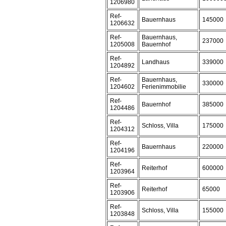
1206980
Ref-
Bauernhaus
145000
1206632
Ref-
Bauernhaus,
237000
1205008
Bauernhof
Ref-
Landhaus
339000
1204892
Ref-
Bauernhaus,
330000
1204602
Ferienimmobilie
Ref-
Bauernhof
385000
1204486
Ref-
Schloss, Villa
175000
1204312
Ref-
Bauernhaus
220000
1204196
Ref-
Reiterhof
600000
1203964
Ref-
Reiterhof
65000
1203906
Ref-
Schloss, Villa
155000
1203848