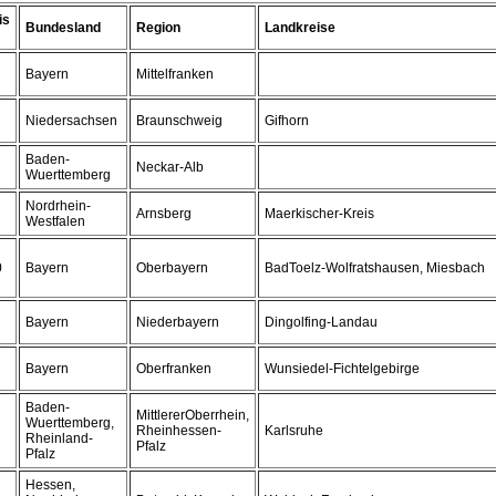
is
Bundesland
Region
Landkreise
Bayern
Mittelfranken
Niedersachsen
Braunschweig
Gifhorn
Baden-
Neckar-Alb
Wuerttemberg
Nordrhein-
Arnsberg
Maerkischer-Kreis
Westfalen
0
Bayern
Oberbayern
BadToelz-Wolfratshausen, Miesbach
Bayern
Niederbayern
Dingolfing-Landau
Bayern
Oberfranken
Wunsiedel-Fichtelgebirge
Baden-
MittlererOberrhein,
Wuerttemberg,
Rheinhessen-
Karlsruhe
Rheinland-
Pfalz
Pfalz
Hessen,