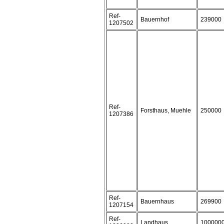
Ref-
Bauernhof
239000
1207502
Ref-
Forsthaus, Muehle
250000
1207386
Ref-
Bauernhaus
269900
1207154
Ref-
Landhaus
100000