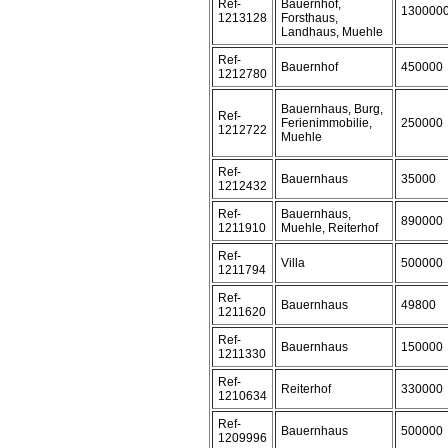
Ref-
Bauernhof,
130000
1213128
Forsthaus,
Landhaus, Muehle
Ref-
Bauernhof
450000
1212780
Bauernhaus, Burg,
Ref-
Ferienimmobilie,
250000
1212722
Muehle
Ref-
Bauernhaus
35000
1212432
Ref-
Bauernhaus,
890000
1211910
Muehle, Reiterhof
Ref-
Villa
500000
1211794
Ref-
Bauernhaus
49800
1211620
Ref-
Bauernhaus
150000
1211330
Ref-
Reiterhof
330000
1210634
Ref-
Bauernhaus
500000
1209996