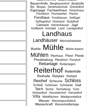
Bauernhöfe
Bergbauernhof
Berghütte
Bio
Biogas
Denkmalschutz
Dreiseithof
Eigenjagd
Fachwerkhaus
Ferienhaus
Fischteich
Fischweiher
Fläche
Forsthaus
Forsthäuser
Geflügel
Gutshof
Geflügelhof
Grünland
Gärtnerei
Jagd
Herrenhäuser
Kraftwerk
Kuhstall
Land
Landgasthof
Landhaus
Landhäuser
Milchviehbetrieb
Mühle
Muehle
Mühle bayern
Mühlen
Pferd
Pferde
Pfarrhaus
Pferdehaltung
Pferdehof
Ponyhof
Reitanlage
Reitanlagen
Reiterhof
Reiterhöfe
Reithalle
Reitplatz
Reitstall
Schloss
Resthof
Scheune
Stall
Schloß
Schlösser
Schmiede
Teich
Teiche
Tierhaltung
Turm
Vierkanthof
Vierseitenhof
Vierseithof
Villa
Waldflächen
Waldgrundstück
Wasser
Wassergrundstück
Wasserkraft
Wasserkraftanlage