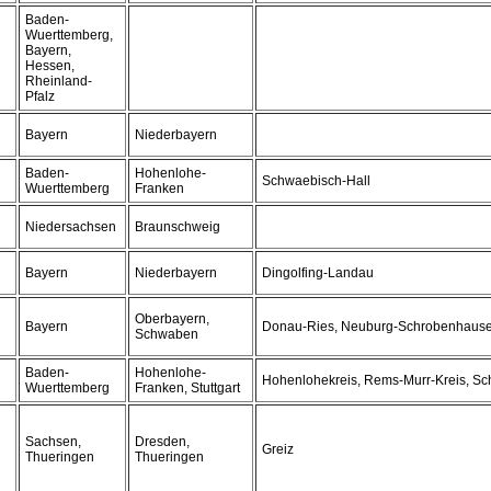
Baden-
Wuerttemberg,
Bayern,
Hessen,
Rheinland-
Pfalz
Bayern
Niederbayern
Baden-
Hohenlohe-
Schwaebisch-Hall
Wuerttemberg
Franken
Niedersachsen
Braunschweig
Bayern
Niederbayern
Dingolfing-Landau
Oberbayern,
Bayern
Donau-Ries, Neuburg-Schrobenhaus
Schwaben
Baden-
Hohenlohe-
Hohenlohekreis, Rems-Murr-Kreis, Sc
Wuerttemberg
Franken, Stuttgart
Sachsen,
Dresden,
Greiz
Thueringen
Thueringen