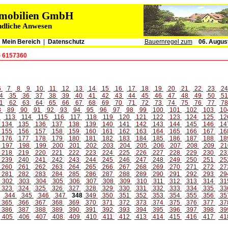
immobilien GmbH
ndliche Anwesen
|
Mein Bereich
|
Datenschutz
Bauernregel zum
06. Augus
- 6157360
6
7
8
9
10
11
12
13
14
15
16
17
18
19
20
21
22
23
2
4
35
36
37
38
39
40
41
42
43
44
45
46
47
48
49
50
5
1
62
63
64
65
66
67
68
69
70
71
72
73
74
75
76
77
7
8
89
90
91
92
93
94
95
96
97
98
99
100
101
102
103
10
2
113
114
115
116
117
118
119
120
121
122
123
124
125
12
134
135
136
137
138
139
140
141
142
143
144
145
146
14
155
156
157
158
159
160
161
162
163
164
165
166
167
16
176
177
178
179
180
181
182
183
184
185
186
187
188
18
197
198
199
200
201
202
203
204
205
206
207
208
209
21
218
219
220
221
222
223
224
225
226
227
228
229
230
23
239
240
241
242
243
244
245
246
247
248
249
250
251
25
260
261
262
263
264
265
266
267
268
269
270
271
272
27
281
282
283
284
285
286
287
288
289
290
291
292
293
29
302
303
304
305
306
307
308
309
310
311
312
313
314
31
323
324
325
326
327
328
329
330
331
332
333
334
335
33
344
345
346
347
348
349
350
351
352
353
354
355
356
35
365
366
367
368
369
370
371
372
373
374
375
376
377
37
386
387
388
389
390
391
392
393
394
395
396
397
398
39
405
406
407
408
409
410
411
412
413
414
415
416
417
41