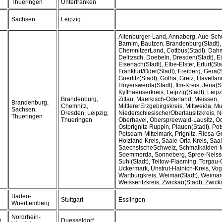
Thueringen
Unterfranken
Sachsen
Leipzig
Altenburger-Land, Annaberg, Aue-Sc
Barnim, Bautzen, Brandenburg(Stadt),
ChemnitzerLand, Cottbus(Stadt), Da
Delitzsch, Doebeln, Dresden(Stadt), Ei
Eisenach(Stadt), Elbe-Elster, Erfurt(Sta
Frankfurt/Oder(Stadt), Freiberg, Gera(S
Goerlitz(Stadt), Gotha, Greiz, Havella
Hoyerswerda(Stadt), Ilm-Kreis, Jena(S
Kyffhaeuserkreis, Leipzig(Stadt), Lei
Brandenburg,
Zittau, Maerkisch-Oderland, Meissen,
Brandenburg,
Chemnitz,
MittlererErzgebirgskreis, Mittweida, Mu
Sachsen,
Dresden, Leipzig,
NiederschlesischerOberlausitzkreis, 
Thueringen
Thueringen
Oberhavel, Oberspreewald-Lausitz, O
Ostprignitz-Ruppin, Plauen(Stadt), Po
Potsdam-Mittelmark, Prignitz, Riesa-G
Holzland-Kreis, Saale-Orla-Kreis, Saal
SaechsischeSchweiz, Schmalkalden-
Soemmerda, Sonneberg, Spree-Neisse,
Suhl(Stadt), Teltow-Flaeming, Torgau-
Uckermark, Unstrut-Hainich-Kreis, Vog
Wartburgkreis, Weimar(Stadt), Weimar
Weisseritzkreis, Zwickau(Stadt), Zwic
Baden-
Stuttgart
Esslingen
Wuerttemberg
Nordrhein-
0
Duesseldorf