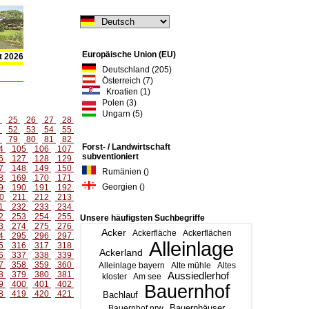
Europäische Union (EU)
t 2026
Deutschland (205)
Österreich (7)
Kroatien (1)
Polen (3)
Ungarn (5)
4
25
26
27
28
1
52
53
54
55
8
79
80
81
82
Forst- / Landwirtschaft
4
105
106
107
subventioniert
6
127
128
129
7
148
149
150
Rumänien ()
8
169
170
171
Georgien ()
9
190
191
192
0
211
212
213
1
232
233
234
2
253
254
255
Unsere häufigsten Suchbegriffe
3
274
275
276
Acker
Ackerfläche
Ackerflächen
4
295
296
297
Alleinlage
5
316
317
318
Ackerland
6
337
338
339
7
358
359
360
Alleinlage bayern
Alte mühle
Altes
8
379
380
381
Aussiedlerhof
kloster
Am see
9
400
401
402
Bauernhof
8
419
420
421
Bachlauf
Bauernhäuser
Bauernhof nrw