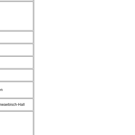
en
hwaebisch-Hall