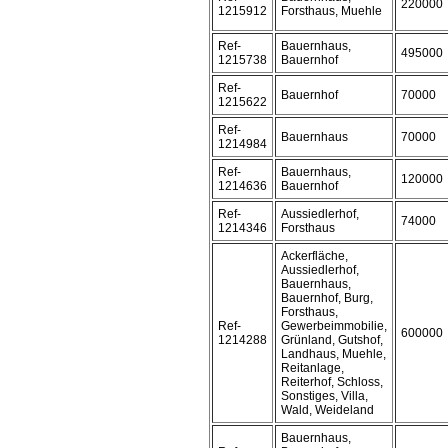
220000
1215912
Forsthaus, Muehle
Ref-
Bauernhaus,
495000
1215738
Bauernhof
Ref-
Bauernhof
70000
1215622
Ref-
Bauernhaus
70000
1214984
Ref-
Bauernhaus,
120000
1214636
Bauernhof
Ref-
Aussiedlerhof,
74000
1214346
Forsthaus
Ackerfläche,
Aussiedlerhof,
Bauernhaus,
Bauernhof, Burg,
Forsthaus,
Ref-
Gewerbeimmobilie,
600000
1214288
Grünland, Gutshof,
Landhaus, Muehle,
Reitanlage,
Reiterhof, Schloss,
Sonstiges, Villa,
Wald, Weideland
Bauernhaus,