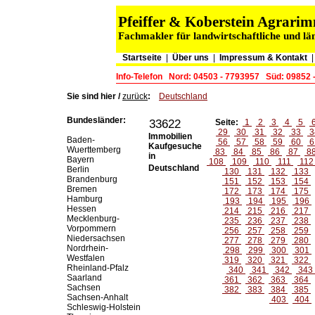
Pfeiffer & Koberstein Agrar
Fachmakler für landwirtschaftliche und lä
Startseite
|
Über uns
|
Impressum & Kontakt
Info-Telefon
Nord: 04503 - 7793957
Süd: 09852 
Sie sind hier /
zurück
:
Deutschland
Bundesländer:
33622
Seite:
1
2
3
4
5
29
30
31
32
33
3
Immobilien
Baden-
56
57
58
59
60
6
Kaufgesuche
Wuerttemberg
83
84
85
86
87
8
in
Bayern
108
109
110
111
11
Deutschland
Berlin
130
131
132
133
Brandenburg
151
152
153
154
Bremen
172
173
174
175
Hamburg
193
194
195
196
Hessen
214
215
216
217
Mecklenburg-
235
236
237
238
Vorpommern
256
257
258
259
Niedersachsen
277
278
279
280
Nordrhein-
298
299
300
301
Westfalen
319
320
321
322
Rheinland-Pfalz
340
341
342
343
Saarland
361
362
363
364
Sachsen
382
383
384
385
Sachsen-Anhalt
403
404
Schleswig-Holstein