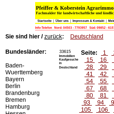
Pfeiffer & Koberstein Agrarimm
Fachmakler für landwirtschaftliche und ländli
Startseite
|
Über uns
|
Impressum & Kontakt
|
Mei
Info-Telefon
Nord: 04503 - 7793957
Süd: 09852 - 61
Sie sind hier /
zurück
:
Deutschland
Bundesländer:
33615
Seite:
1
Immobilien
15
16
Kaufgesuche
in
Baden-
28
29
Deutschland
Wuerttemberg
41
42
Bayern
54
55
Berlin
67
68
Brandenburg
80
81
Bremen
93
94
Hamburg
105
106
Hessen