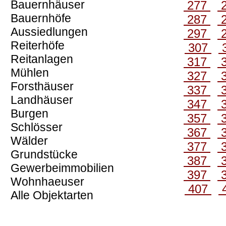
Bauernhäuser
277
Bauernhöfe
287
Aussiedlungen
297
Reiterhöfe
307
Reitanlagen
317
Mühlen
327
Forsthäuser
337
Landhäuser
347
Burgen
357
Schlösser
367
Wälder
377
Grundstücke
387
Gewerbeimmobilien
397
Wohnhaeuser
407
Alle Objektarten