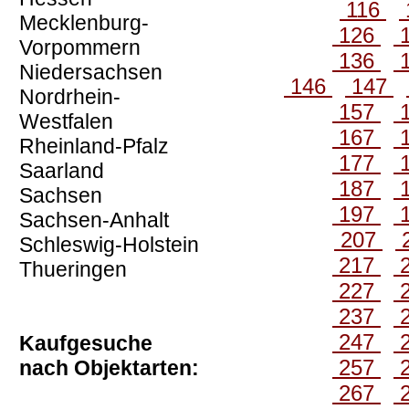
116
Mecklenburg-
126
Vorpommern
136
Niedersachsen
146
147
Nordrhein-
157
Westfalen
167
Rheinland-Pfalz
177
Saarland
187
Sachsen
197
Sachsen-Anhalt
207
Schleswig-Holstein
217
Thueringen
227
237
247
Kaufgesuche
257
nach Objektarten:
267