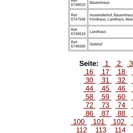
Ref-
Bauernhaus
6748010
Ref-
Aussiedlerhof, Bauernhaus
6747546
Forsthaus, Landhaus, Mue
Ref-
Landhaus
6746618
Ref-
Gutshof
6746560
Seite:
1
2
16
17
18
30
31
32
44
45
46
58
59
60
72
73
74
86
87
88
100
101
102
112
113
114