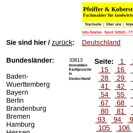
Pfeiffer & Kober
Fachmakler für landwirts
Startseite
|
Über uns
|
Imp
Info-Telefon
Nord: 04503 - 7
Sie sind hier /
zurück
:
Deutschland
Bundesländer:
33613
Seite:
1
Immobilien
15
16
Kaufgesuche
in
Baden-
28
29
Deutschland
Wuerttemberg
41
42
Bayern
54
55
Berlin
67
68
Brandenburg
80
81
Bremen
93
94
Hamburg
105
106
Hessen