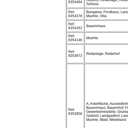
Gutshof, Reitanlage, Reiter
8354494
Schloss
Ref-
Bungalow, Forsthaus, Lan
8354378
Muehle, Villa
Ref-
Bauernhaus
8354262
Ref-
Muehle
8354146
Ref-
Reitanlage, Reiterhof
8353972
A, Ackerfläche, Aussiedlerh
Bauernhaus, Bauernhof, F
Ref-
Gewerbeimmobilie, Grünla
8353856
Gutshof, Landgasthof, Lan
Muehle, Wald, Weideland