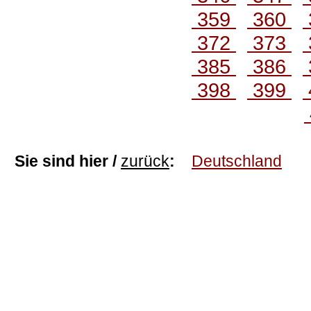
359
360
372
373
385
386
398
399
Sie sind hier /
zurück
:
Deutschland