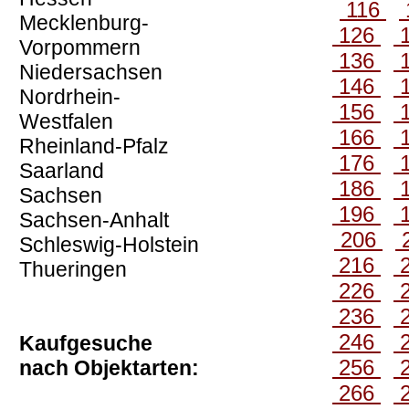
116
Mecklenburg-
126
Vorpommern
136
Niedersachsen
146
Nordrhein-
156
Westfalen
166
Rheinland-Pfalz
176
Saarland
186
Sachsen
196
Sachsen-Anhalt
206
Schleswig-Holstein
216
Thueringen
226
236
246
Kaufgesuche
256
nach Objektarten:
266