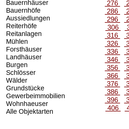
Bauernhäuser
276
Bauernhöfe
286
Aussiedlungen
296
Reiterhöfe
306
Reitanlagen
316
Mühlen
326
Forsthäuser
336
Landhäuser
346
Burgen
356
Schlösser
366
Wälder
376
Grundstücke
386
Gewerbeimmobilien
396
Wohnhaeuser
406
Alle Objektarten