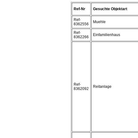
Ref-Nr
Gesuchte Objektart
Ref-
Muehle
8362556
Ref-
Einfamilienhaus
8362266
Ref-
Reitanlage
8362092