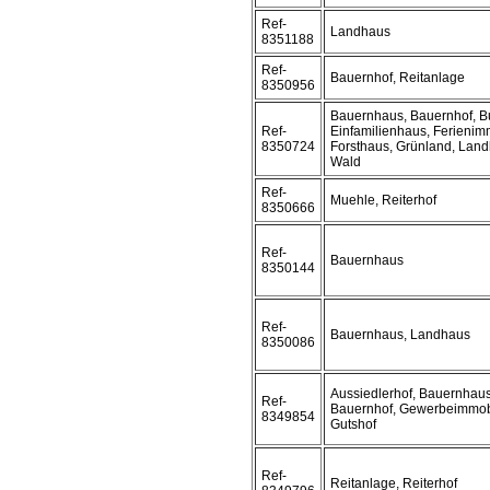
Ref-
Landhaus
8351188
Ref-
Bauernhof, Reitanlage
8350956
Bauernhaus, Bauernhof, B
Ref-
Einfamilienhaus, Ferienimm
8350724
Forsthaus, Grünland, Landh
Wald
Ref-
Muehle, Reiterhof
8350666
Ref-
Bauernhaus
8350144
Ref-
Bauernhaus, Landhaus
8350086
Aussiedlerhof, Bauernhaus
Ref-
Bauernhof, Gewerbeimmobi
8349854
Gutshof
Ref-
Reitanlage, Reiterhof