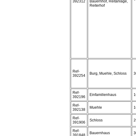
392312
Bauernhof, Reitanlage,
Reiterhof
Ref-
Burg, Muehle, Schloss
3
392254
Ref-
Einfamilienhaus
1
392196
Ref-
Muehle
1
392138
Ref-
Schloss
2
391906
Ref-
Bauernhaus
3
391848