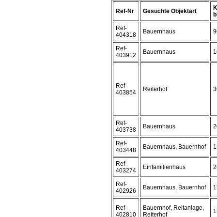
K
Ref-Nr
Gesuchte Objektart
b
Ref-
Bauernhaus
9
404318
Ref-
Bauernhaus
1
403912
Ref-
Reiterhof
3
403854
Ref-
Bauernhaus
2
403738
Ref-
Bauernhaus, Bauernhof
1
403448
Ref-
Einfamilienhaus
2
403274
Ref-
Bauernhaus, Bauernhof
1
402926
Ref-
Bauernhof, Reitanlage,
1
402810
Reiterhof