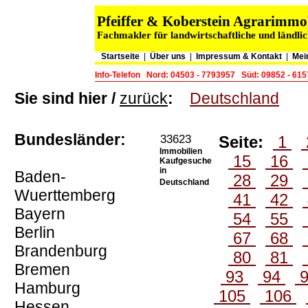
Pfeiffer & Koberstein Agrarimm
Fachmakler für landwirtschaftliche und ländli
Startseite
|
Über uns
|
Impressum & Kontakt
|
Mei
Info-Telefon
Nord: 04503 - 7793957
Süd: 09852 - 61
Sie sind hier /
zurück
:
Deutschland
Bundesländer:
33623
Seite:
1
Immobilien
15
16
Kaufgesuche
in
Baden-
28
29
Deutschland
Wuerttemberg
41
42
Bayern
54
55
Berlin
67
68
Brandenburg
80
81
Bremen
93
94
Hamburg
105
106
Hessen