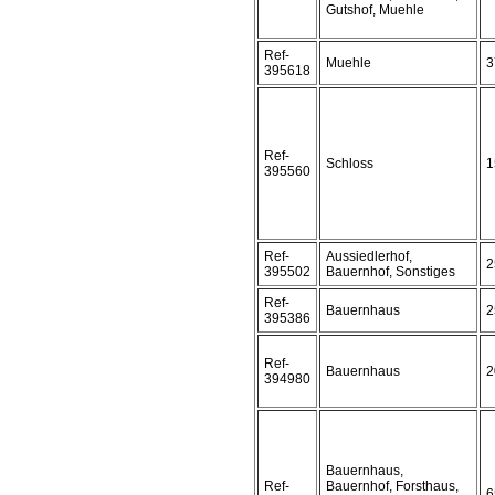
Gutshof, Muehle
Ref-
Muehle
3
395618
Ref-
Schloss
1
395560
Ref-
Aussiedlerhof,
2
395502
Bauernhof, Sonstiges
Ref-
Bauernhaus
2
395386
Ref-
Bauernhaus
2
394980
Bauernhaus,
Ref-
Bauernhof, Forsthaus,
6