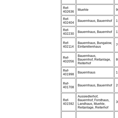
Ref-
Muehle
9
402636
Ref-
Bauernhaus, Bauernhof
1
402404
Ref-
Bauernhaus, Bauernhof
1
402230
Ref-
Bauernhaus, Bungalow,
7
402114
Einfamilienhaus
Bauernhaus,
Ref-
Bauernhof, Reitanlage,
8
402056
Reiterhof
Ref-
Bauernhaus
1
401998
Ref-
Bauernhaus, Bauernhof
2
401708
Aussiedlerhof,
Ref-
Bauernhof, Forsthaus,
3
401592
Landhaus, Muehle,
Reitanlage, Reiterhof