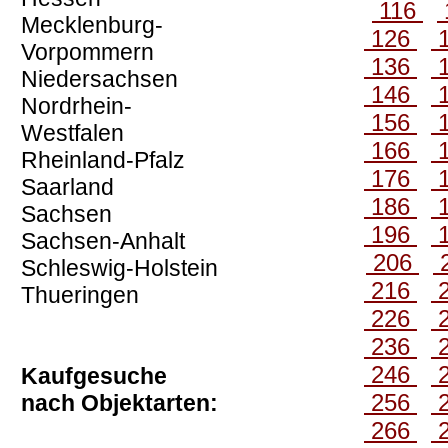
116
Mecklenburg-
126
Vorpommern
136
Niedersachsen
146
Nordrhein-
156
Westfalen
166
Rheinland-Pfalz
176
Saarland
186
Sachsen
196
Sachsen-Anhalt
206
Schleswig-Holstein
216
Thueringen
226
236
246
Kaufgesuche
256
nach Objektarten:
266