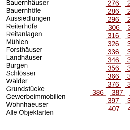
Bauernhäuser
276
Bauernhöfe
286
Aussiedlungen
296
Reiterhöfe
306
Reitanlagen
316
Mühlen
326
Forsthäuser
336
Landhäuser
346
Burgen
356
Schlösser
366
Wälder
376
Grundstücke
386
387
Gewerbeimmobilien
397
Wohnhaeuser
407
Alle Objektarten