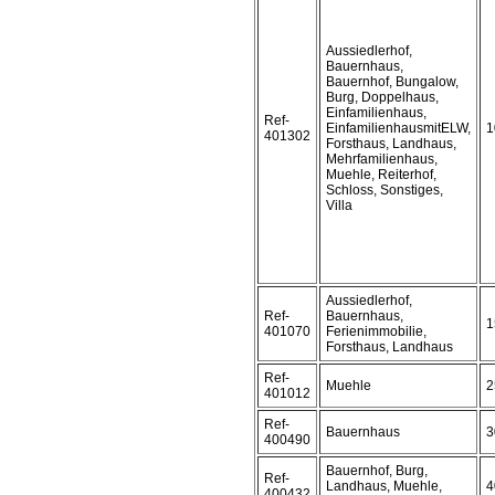
Aussiedlerhof,
Bauernhaus,
Bauernhof, Bungalow,
Burg, Doppelhaus,
Einfamilienhaus,
Ref-
EinfamilienhausmitELW,
1
401302
Forsthaus, Landhaus,
Mehrfamilienhaus,
Muehle, Reiterhof,
Schloss, Sonstiges,
Villa
Aussiedlerhof,
Ref-
Bauernhaus,
1
401070
Ferienimmobilie,
Forsthaus, Landhaus
Ref-
Muehle
2
401012
Ref-
Bauernhaus
3
400490
Bauernhof, Burg,
Ref-
Landhaus, Muehle,
4
400432