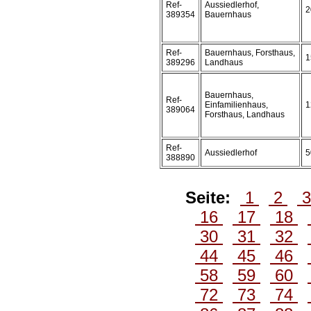
Ref-
Aussiedlerhof,
2
389354
Bauernhaus
Ref-
Bauernhaus, Forsthaus,
1
389296
Landhaus
Bauernhaus,
Ref-
Einfamilienhaus,
1
389064
Forsthaus, Landhaus
Ref-
Aussiedlerhof
5
388890
Seite:
1
2
16
17
18
30
31
32
44
45
46
58
59
60
72
73
74