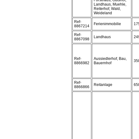
Forsthaus, Gutshof,
Landhaus, Muehle,
Reiterhof, Wald,
Weideland
Ref-
Ferienimmobilie
17
8867214
Ref-
Landhaus
24
8867098
Ref-
Aussiedlerhof, Bau,
35
8866982
Bauernhof
Ref-
Reitanlage
65
8866866