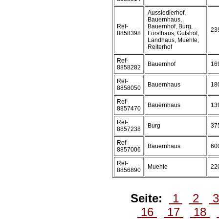
Aussiedlerhof,
Bauernhaus,
Ref-
Bauernhof, Burg,
23
8858398
Forsthaus, Gutshof,
Landhaus, Muehle,
Reiterhof
Ref-
Bauernhof
16
8858282
Ref-
Bauernhaus
18
8858050
Ref-
Bauernhaus
13
8857470
Ref-
Burg
37
8857238
Ref-
Bauernhaus
60
8857006
Ref-
Muehle
22
8856890
Seite:
1
2
16
17
18