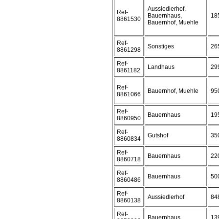
Aussiedlerhof,
Ref-
Bauernhaus,
18
8861530
Bauernhof, Muehle
Ref-
Sonstiges
26
8861298
Ref-
Landhaus
29
8861182
Ref-
Bauernhof, Muehle
95
8861066
Ref-
Bauernhaus
19
8860950
Ref-
Gutshof
35
8860834
Ref-
Bauernhaus
22
8860718
Ref-
Bauernhaus
50
8860486
Ref-
Aussiedlerhof
84
8860138
Ref-
Bauernhaus
13