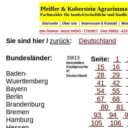
Pfeiffer & Koberstein Agrarimm
Fachmakler für landwirtschaftliche und ländli
Startseite
|
Über uns
|
Impressum & Kontakt
|
Mei
Info-Telefon
Nord: 04503 - 7793957
Süd: 09852 - 61
Sie sind hier /
zurück
:
Deutschland
Bundesländer:
33613
Seite:
1
Immobilien
15
16
Kaufgesuche
in
Baden-
28
29
Deutschland
Wuerttemberg
41
42
Bayern
54
55
Berlin
67
68
Brandenburg
80
81
Bremen
93
94
Hamburg
105
106
Hessen