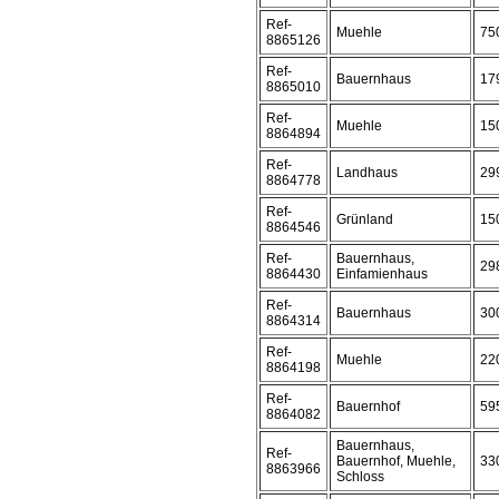
Ref-
Muehle
75
8865126
Ref-
Bauernhaus
17
8865010
Ref-
Muehle
15
8864894
Ref-
Landhaus
29
8864778
Ref-
Grünland
15
8864546
Ref-
Bauernhaus,
29
8864430
Einfamienhaus
Ref-
Bauernhaus
30
8864314
Ref-
Muehle
22
8864198
Ref-
Bauernhof
59
8864082
Bauernhaus,
Ref-
Bauernhof, Muehle,
33
8863966
Schloss