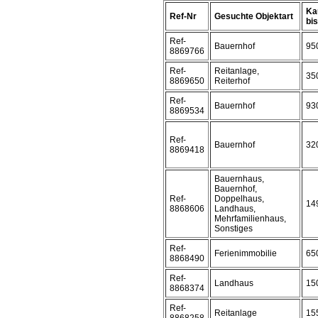
Ka
Ref-Nr
Gesuchte Objektart
bis 
Ref-
Bauernhof
95
8869766
Ref-
Reitanlage,
35
8869650
Reiterhof
Ref-
Bauernhof
93
8869534
Ref-
Bauernhof
32
8869418
Bauernhaus,
Bauernhof,
Ref-
Doppelhaus,
14
8868606
Landhaus,
Mehrfamilienhaus,
Sonstiges
Ref-
Ferienimmobilie
65
8868490
Ref-
Landhaus
15
8868374
Ref-
Reitanlage
15