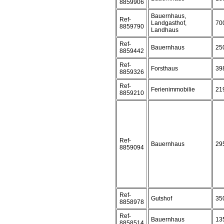
8859906
Bauernhaus,
Ref-
Landgasthof,
70
8859790
Landhaus
Ref-
Bauernhaus
25
8859442
Ref-
Forsthaus
39
8859326
Ref-
Ferienimmobilie
21
8859210
Ref-
Bauernhaus
29
8859094
Ref-
Gutshof
35
8858978
Ref-
Bauernhaus
13
8858514