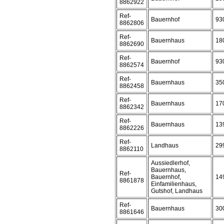
8862922
Ref-
Bauernhof
93
8862806
Ref-
Bauernhaus
18
8862690
Ref-
Bauernhof
93
8862574
Ref-
Bauernhaus
35
8862458
Ref-
Bauernhaus
17
8862342
Ref-
Bauernhaus
13
8862226
Ref-
Landhaus
29
8862110
Aussiedlerhof,
Bauernhaus,
Ref-
Bauernhof,
14
8861878
Einfamilienhaus,
Gutshof, Landhaus
Ref-
Bauernhaus
30
8861646