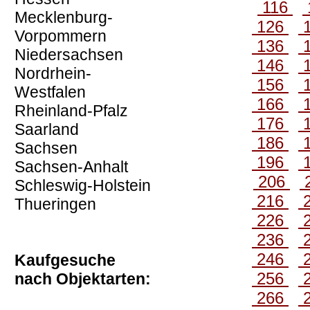
116
Mecklenburg-
126
Vorpommern
136
Niedersachsen
146
Nordrhein-
156
Westfalen
166
Rheinland-Pfalz
176
Saarland
186
Sachsen
196
Sachsen-Anhalt
206
Schleswig-Holstein
216
Thueringen
226
236
246
Kaufgesuche
256
nach Objektarten:
266