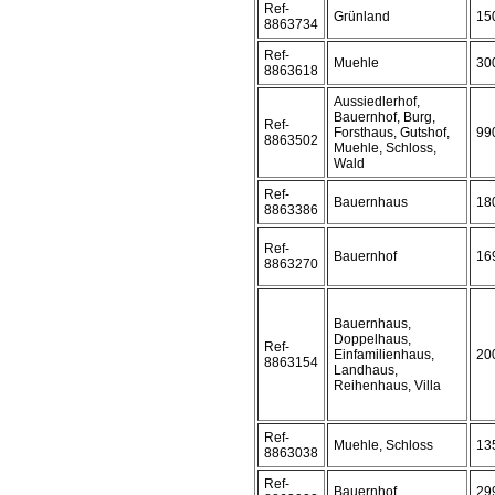
Ref-
Grünland
15
8863734
Ref-
Muehle
30
8863618
Aussiedlerhof,
Bauernhof, Burg,
Ref-
Forsthaus, Gutshof,
99
8863502
Muehle, Schloss,
Wald
Ref-
Bauernhaus
18
8863386
Ref-
Bauernhof
16
8863270
Bauernhaus,
Doppelhaus,
Ref-
Einfamilienhaus,
20
8863154
Landhaus,
Reihenhaus, Villa
Ref-
Muehle, Schloss
13
8863038
Ref-
Bauernhof
29