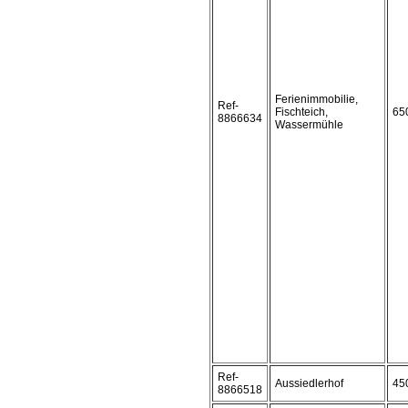
Ferienimmobilie,
Ref-
Fischteich,
65
8866634
Wassermühle
Ref-
Aussiedlerhof
45
8866518