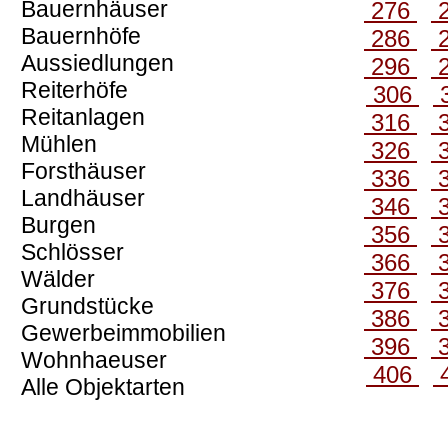
Bauernhäuser
276
Bauernhöfe
286
Aussiedlungen
296
Reiterhöfe
306
Reitanlagen
316
Mühlen
326
Forsthäuser
336
Landhäuser
346
Burgen
356
Schlösser
366
Wälder
376
Grundstücke
386
Gewerbeimmobilien
396
Wohnhaeuser
406
Alle Objektarten