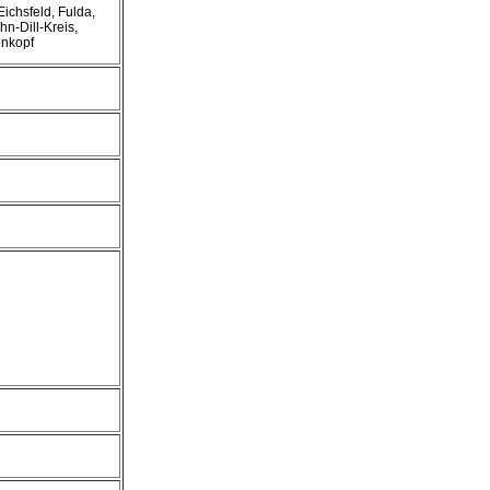
ichsfeld, Fulda,
n-Dill-Kreis,
enkopf