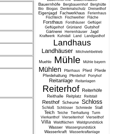
Bauernhöfe
Bergbauernhof
Berghütte
Bio
Biogas
Denkmalschutz
Dreiseithof
Eigenjagd
Fachwerkhaus
Ferienhaus
Fischteich
Fischweiher
Fläche
Forsthaus
Forsthäuser
Geflügel
Gutshof
Geflügelhof
Grünland
Gärtnerei
Jagd
Herrenhäuser
Kraftwerk
Kuhstall
Land
Landgasthof
Landhaus
Landhäuser
Milchviehbetrieb
Mühle
Muehle
Mühle bayern
Mühlen
Pferd
Pferde
Pfarrhaus
Pferdehaltung
Pferdehof
Ponyhof
Reitanlage
Reitanlagen
Reiterhof
Reiterhöfe
Reithalle
Reitplatz
Reitstall
Schloss
Resthof
Scheune
Stall
Schloß
Schlösser
Schmiede
Teich
Teiche
Tierhaltung
Turm
Vierkanthof
Vierseitenhof
Vierseithof
Villa
Waldflächen
Waldgrundstück
Wasser
Wassergrundstück
Wasserkraft
Wasserkraftanlage