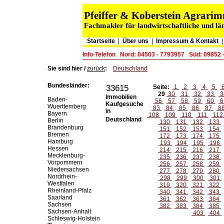
Pfeiffer & Koberstein Agrar
Fachmakler für landwirtschaftliche und lä
Startseite
|
Über uns
|
Impressum & Kontakt
Info-Telefon
Nord: 04503 - 7793957
Süd: 09852 
Sie sind hier /
zurück
:
Deutschland
Bundesländer:
33615
Seite:
1
2
3
4
5
29
30
31
32
33
3
Immobilien
Baden-
56
57
58
59
60
6
Kaufgesuche
Wuerttemberg
83
84
85
86
87
8
in
Bayern
108
109
110
111
11
Deutschland
Berlin
130
131
132
133
Brandenburg
151
152
153
154
Bremen
172
173
174
175
Hamburg
193
194
195
196
Hessen
214
215
216
217
Mecklenburg-
235
236
237
238
Vorpommern
256
257
258
259
Niedersachsen
277
278
279
280
Nordrhein-
298
299
300
301
Westfalen
319
320
321
322
Rheinland-Pfalz
340
341
342
343
Saarland
361
362
363
364
Sachsen
382
383
384
385
Sachsen-Anhalt
403
404
Schleswig-Holstein