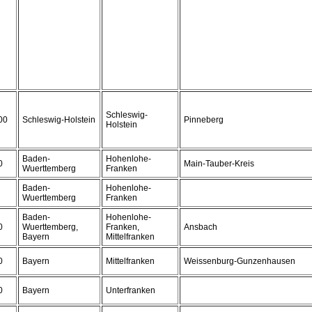
Schleswig-
00
Schleswig-Holstein
Pinneberg
Holstein
Baden-
Hohenlohe-
0
Main-Tauber-Kreis
Wuerttemberg
Franken
Baden-
Hohenlohe-
Wuerttemberg
Franken
Baden-
Hohenlohe-
0
Wuerttemberg,
Franken,
Ansbach
Bayern
Mittelfranken
0
Bayern
Mittelfranken
Weissenburg-Gunzenhausen
0
Bayern
Unterfranken