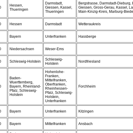
Darmstadt,
Bergstrasse, Darmstadt-Dieburg, E
Hessen,
0
Giessen, Kassel,
Giessen, Gross-Gerau, Kassel, Lah
Thueringen
Thueringen
Main-Kinzig-Kreis, Marburg-Bied
0
Hessen
Darmstadt
Wetteraukreis
Bayern
Unterfranken
Hassberge
0
Niedersachsen
Weser-Ems
Schleswig-
0
Schleswig-Holstein
Nordfriesland
Holstein
Hohenlohe-
Franken,
Baden-
Mittelfranken,
Wuerttemberg,
Oberfranken,
0
Bayern, Rheinland-
Forchheim
Rheinhessen-
Pfalz, Schleswig-
Pfalz, Schleswig-
Holstein
Holstein,
Unterfranken
0
Bayern
Unterfranken
Kitzingen
0
Bayern
Mittelfranken
Ansbach