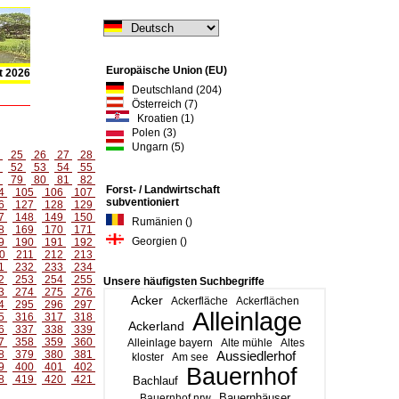
Europäische Union (EU)
t 2026
Deutschland (204)
Österreich (7)
Kroatien (1)
Polen (3)
Ungarn (5)
4
25
26
27
28
1
52
53
54
55
8
79
80
81
82
Forst- / Landwirtschaft
4
105
106
107
subventioniert
6
127
128
129
7
148
149
150
Rumänien ()
8
169
170
171
Georgien ()
9
190
191
192
0
211
212
213
1
232
233
234
2
253
254
255
Unsere häufigsten Suchbegriffe
3
274
275
276
Acker
Ackerfläche
Ackerflächen
4
295
296
297
Alleinlage
5
316
317
318
Ackerland
6
337
338
339
7
358
359
360
Alleinlage bayern
Alte mühle
Altes
8
379
380
381
Aussiedlerhof
kloster
Am see
9
400
401
402
Bauernhof
8
419
420
421
Bachlauf
Bauernhäuser
Bauernhof nrw