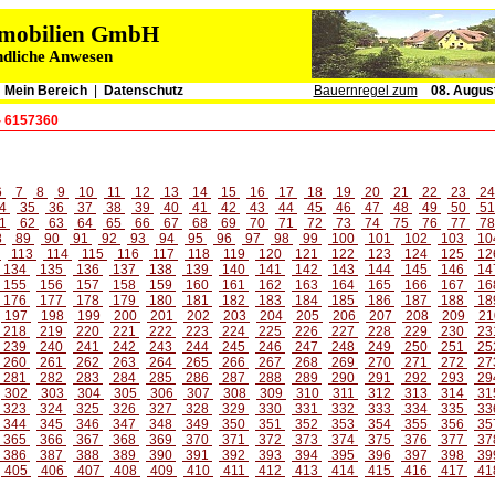
immobilien GmbH
ndliche Anwesen
|
Mein Bereich
|
Datenschutz
Bauernregel zum
08. Augus
- 6157360
6
7
8
9
10
11
12
13
14
15
16
17
18
19
20
21
22
23
2
4
35
36
37
38
39
40
41
42
43
44
45
46
47
48
49
50
5
1
62
63
64
65
66
67
68
69
70
71
72
73
74
75
76
77
7
8
89
90
91
92
93
94
95
96
97
98
99
100
101
102
103
10
2
113
114
115
116
117
118
119
120
121
122
123
124
125
12
134
135
136
137
138
139
140
141
142
143
144
145
146
14
155
156
157
158
159
160
161
162
163
164
165
166
167
16
176
177
178
179
180
181
182
183
184
185
186
187
188
18
197
198
199
200
201
202
203
204
205
206
207
208
209
21
218
219
220
221
222
223
224
225
226
227
228
229
230
23
239
240
241
242
243
244
245
246
247
248
249
250
251
25
260
261
262
263
264
265
266
267
268
269
270
271
272
27
281
282
283
284
285
286
287
288
289
290
291
292
293
29
302
303
304
305
306
307
308
309
310
311
312
313
314
31
323
324
325
326
327
328
329
330
331
332
333
334
335
33
344
345
346
347
348
349
350
351
352
353
354
355
356
35
365
366
367
368
369
370
371
372
373
374
375
376
377
37
386
387
388
389
390
391
392
393
394
395
396
397
398
39
405
406
407
408
409
410
411
412
413
414
415
416
417
41