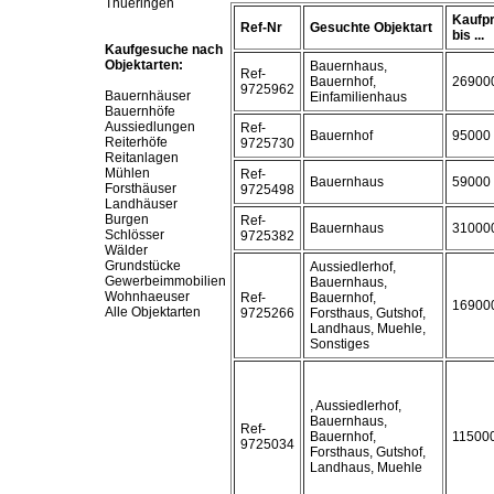
Thueringen
Kaufpr
Ref-Nr
Gesuchte Objektart
bis ...
Kaufgesuche nach
Objektarten:
Bauernhaus,
Ref-
Bauernhof,
26900
9725962
Bauernhäuser
Einfamilienhaus
Bauernhöfe
Aussiedlungen
Ref-
Bauernhof
95000
Reiterhöfe
9725730
Reitanlagen
Mühlen
Ref-
Bauernhaus
59000
Forsthäuser
9725498
Landhäuser
Burgen
Ref-
Bauernhaus
31000
Schlösser
9725382
Wälder
Grundstücke
Aussiedlerhof,
Gewerbeimmobilien
Bauernhaus,
Wohnhaeuser
Ref-
Bauernhof,
16900
Alle Objektarten
9725266
Forsthaus, Gutshof,
Landhaus, Muehle,
Sonstiges
, Aussiedlerhof,
Bauernhaus,
Ref-
Bauernhof,
11500
9725034
Forsthaus, Gutshof,
Landhaus, Muehle