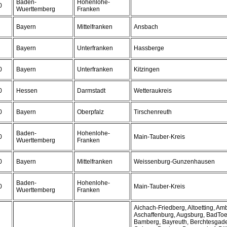
Baden-
Hohenlohe-
0
Wuerttemberg
Franken
Bayern
Mittelfranken
Ansbach
Bayern
Unterfranken
Hassberge
0
Bayern
Unterfranken
Kitzingen
0
Hessen
Darmstadt
Wetteraukreis
0
Bayern
Oberpfalz
Tirschenreuth
Baden-
Hohenlohe-
0
Main-Tauber-Kreis
Wuerttemberg
Franken
0
Bayern
Mittelfranken
Weissenburg-Gunzenhausen
Baden-
Hohenlohe-
0
Main-Tauber-Kreis
Wuerttemberg
Franken
Aichach-Friedberg, Altoetting, A
Aschaffenburg, Augsburg, BadToe
Bamberg, Bayreuth, Berchtesgad