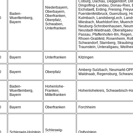
Coburg, Dachau, Deggendorf, Dil
Dingolfing-Landau, Donau-Ries, 
Niederbayern,
Eichstaett, Erding, Freising, Frey
Oberbayern,
Baden-
Fuerstenfeldbruck, Guenzburg, Ho
Oberfranken,
0
Wuerttemberg,
Kulmbach, LandsbergLech, Landsh
Oberpfalz,
Bayern
Miesbach, Muehldorf-Inn, Muenc
Schwaben,
Neuburg-Schrobenhausen, Neum
Unterfranken
Neustadt-Waldnaab, Oberallgaeu,
Passau, Pfaffenhofen-Ilm, Regen
Rhoen-Grabfeld, Rosenheim, Rott
Schwandorf, Starnberg, Straubin
Traunstein, Unterallgaeu, Weilh
0
Bayern
Unterfranken
Kitzingen
Amberg-Sulzbach, Neumarkt-OPF,
0
Bayern
Oberpfalz
Waldnaab, Regensburg, Schwando
Baden-
Hohenlohe-
Wuerttemberg,
Franken,
Hohenlohekreis, Schwaebisch-Ha
Bayern
Mittelfranken
0
Bayern
Oberfranken
Forchheim
Schleswig-
0
Schleswig-Holstein
Ostholstein