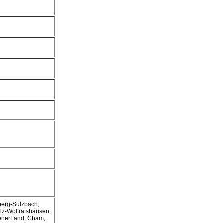
mberg-Sulzbach,
lz-Wolfratshausen,
enerLand, Cham,