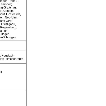
lingen-Donau,
Ebersberg,
ung-Grafenau,
f, Kelheim,
ut, Lichtenfels,
hen, Neu-Ulm,
arkt-OPF,
 Ostallgaeu,
, Regensburg,
al-Inn,
g-Bogen,
eim-Schongau
 Neustadt-
rf, Tirschenreuth
ll