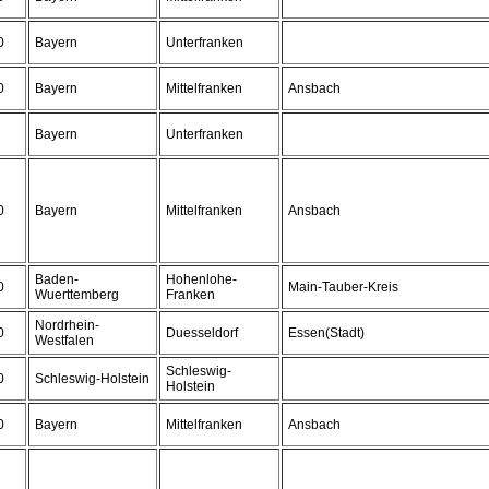
0
Bayern
Unterfranken
0
Bayern
Mittelfranken
Ansbach
Bayern
Unterfranken
0
Bayern
Mittelfranken
Ansbach
Baden-
Hohenlohe-
0
Main-Tauber-Kreis
Wuerttemberg
Franken
Nordrhein-
0
Duesseldorf
Essen(Stadt)
Westfalen
Schleswig-
0
Schleswig-Holstein
Holstein
0
Bayern
Mittelfranken
Ansbach