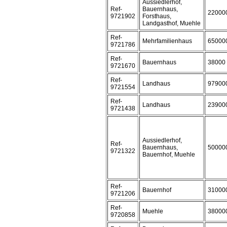
Aussiedlerhof,
Ref-
Bauernhaus,
22000
9721902
Forsthaus,
Landgasthof, Muehle
Ref-
Mehrfamilienhaus
65000
9721786
Ref-
Bauernhaus
38000
9721670
Ref-
Landhaus
97900
9721554
Ref-
Landhaus
23900
9721438
Aussiedlerhof,
Ref-
Bauernhaus,
50000
9721322
Bauernhof, Muehle
Ref-
Bauernhof
31000
9721206
Ref-
Muehle
38000
9720858