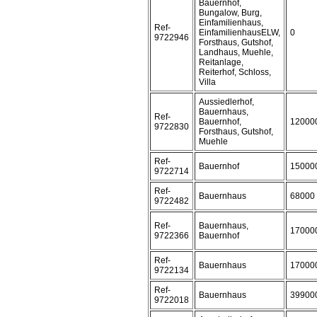
Bauernhof,
Bungalow, Burg,
Einfamilienhaus,
Ref-
EinfamilienhausELW,
0
9722946
Forsthaus, Gutshof,
Landhaus, Muehle,
Reitanlage,
Reiterhof, Schloss,
Villa
Aussiedlerhof,
Bauernhaus,
Ref-
Bauernhof,
12000
9722830
Forsthaus, Gutshof,
Muehle
Ref-
Bauernhof
15000
9722714
Ref-
Bauernhaus
68000
9722482
Ref-
Bauernhaus,
17000
9722366
Bauernhof
Ref-
Bauernhaus
17000
9722134
Ref-
Bauernhaus
39900
9722018