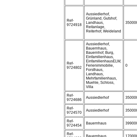
Aussiedlerhof,
Grünland, Gutshof,
Ref-
Landhaus,
35000
9724918
Reitanlage,
Reiterhof, Weideland
Aussiedlerhof,
Bauernhaus,
Bauernhof, Burg,
Einfamilienhaus,
EinfamilienhausELW,
Ref-
Ferienimmobilie,
0
9724802
Forsthaus,
Landhaus,
Mehrfamilienhaus,
Muehle, Schloss,
Villa
Ref-
Aussiedlerhof
35000
9724686
Ref-
Aussiedlerhof
35000
9724570
Ref-
Bauernhaus
39900
9724454
Ref-
Bauernhaus
17000