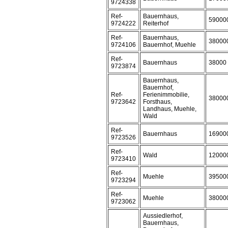
9724338
Ref-
Bauernhaus,
59000
9724222
Reiterhof
Ref-
Bauernhaus,
38000
9724106
Bauernhof, Muehle
Ref-
Bauernhaus
38000
9723874
Bauernhaus,
Bauernhof,
Ref-
Ferienimmobilie,
38000
9723642
Forsthaus,
Landhaus, Muehle,
Wald
Ref-
Bauernhaus
16900
9723526
Ref-
Wald
12000
9723410
Ref-
Muehle
39500
9723294
Ref-
Muehle
38000
9723062
Aussiedlerhof,
Bauernhaus,