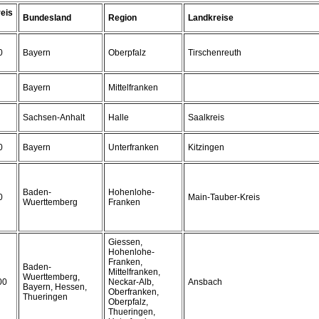
eis
Bundesland
Region
Landkreise
0
Bayern
Oberpfalz
Tirschenreuth
Bayern
Mittelfranken
Sachsen-Anhalt
Halle
Saalkreis
0
Bayern
Unterfranken
Kitzingen
Baden-
Hohenlohe-
0
Main-Tauber-Kreis
Wuerttemberg
Franken
Giessen,
Hohenlohe-
Franken,
Baden-
Mittelfranken,
Wuerttemberg,
00
Neckar-Alb,
Ansbach
Bayern, Hessen,
Oberfranken,
Thueringen
Oberpfalz,
Thueringen,