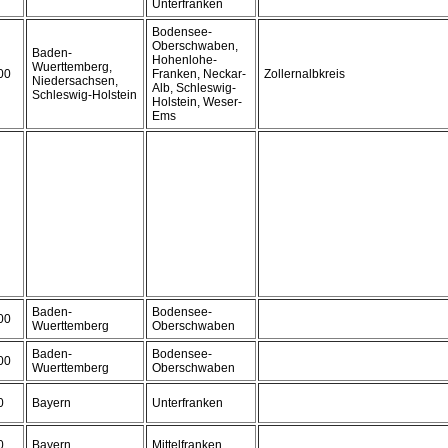
Unterfranken
Bodensee-
Oberschwaben,
Baden-
Hohenlohe-
Wuerttemberg,
00
Franken, Neckar-
Zollernalbkreis
Niedersachsen,
Alb, Schleswig-
Schleswig-Holstein
Holstein, Weser-
Ems
Baden-
Bodensee-
00
Wuerttemberg
Oberschwaben
Baden-
Bodensee-
00
Wuerttemberg
Oberschwaben
0
Bayern
Unterfranken
0
Bayern
Mittelfranken