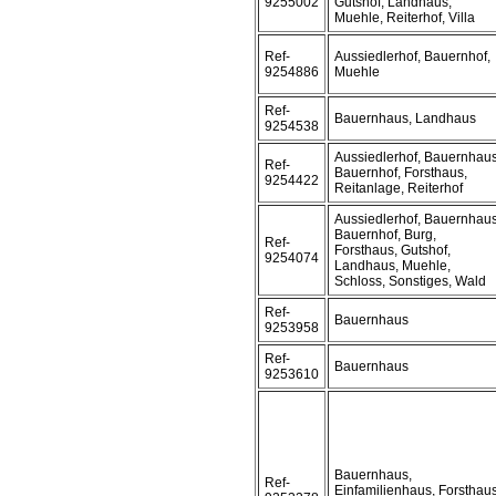
9255002
Gutshof, Landhaus,
Muehle, Reiterhof, Villa
Ref-
Aussiedlerhof, Bauernhof,
9254886
Muehle
Ref-
Bauernhaus, Landhaus
9254538
Aussiedlerhof, Bauernhaus
Ref-
Bauernhof, Forsthaus,
9254422
Reitanlage, Reiterhof
Aussiedlerhof, Bauernhaus
Bauernhof, Burg,
Ref-
Forsthaus, Gutshof,
9254074
Landhaus, Muehle,
Schloss, Sonstiges, Wald
Ref-
Bauernhaus
9253958
Ref-
Bauernhaus
9253610
Bauernhaus,
Ref-
Einfamilienhaus, Forsthaus