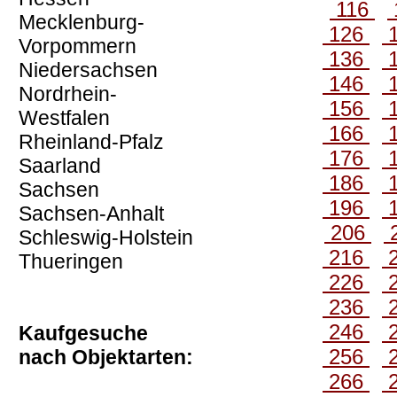
116
Mecklenburg-
126
Vorpommern
136
Niedersachsen
146
Nordrhein-
156
Westfalen
166
Rheinland-Pfalz
176
Saarland
186
Sachsen
196
Sachsen-Anhalt
206
Schleswig-Holstein
216
Thueringen
226
236
246
Kaufgesuche
256
nach Objektarten:
266