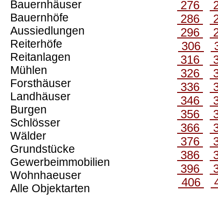
Bauernhäuser
276
Bauernhöfe
286
Aussiedlungen
296
Reiterhöfe
306
Reitanlagen
316
Mühlen
326
Forsthäuser
336
Landhäuser
346
Burgen
356
Schlösser
366
Wälder
376
Grundstücke
386
Gewerbeimmobilien
396
Wohnhaeuser
406
Alle Objektarten