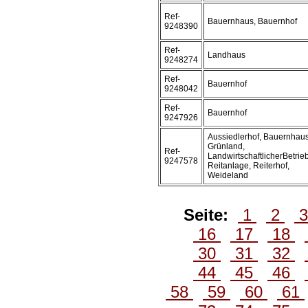
Ref-
Bauernhaus, Bauernhof
9248390
Ref-
Landhaus
9248274
Ref-
Bauernhof
9248042
Ref-
Bauernhof
9247926
Aussiedlerhof, Bauernhaus
Grünland,
Ref-
LandwirtschaftlicherBetrieb
9247578
Reitanlage, Reiterhof,
Weideland
Seite:
1
2
16
17
18
30
31
32
44
45
46
58
59
60
61