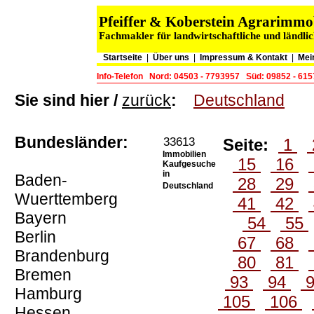
Pfeiffer & Koberstein Agrarimm
Fachmakler für landwirtschaftliche und ländli
Startseite
|
Über uns
|
Impressum & Kontakt
|
Mei
Info-Telefon
Nord: 04503 - 7793957
Süd: 09852 - 61
Sie sind hier /
zurück
:
Deutschland
Bundesländer:
33613
Seite:
1
Immobilien
15
16
Kaufgesuche
in
Baden-
28
29
Deutschland
Wuerttemberg
41
42
Bayern
54
55
Berlin
67
68
Brandenburg
80
81
Bremen
93
94
Hamburg
105
106
Hessen