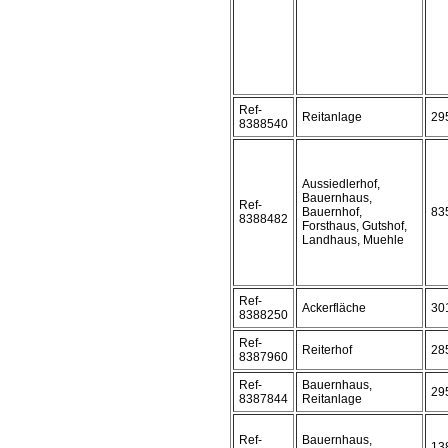
Ref-
Reitanlage
29
8388540
Aussiedlerhof,
Bauernhaus,
Ref-
Bauernhof,
83
8388482
Forsthaus, Gutshof,
Landhaus, Muehle
Ref-
Ackerfläche
30
8388250
Ref-
Reiterhof
28
8387960
Ref-
Bauernhaus,
29
8387844
Reitanlage
Ref-
Bauernhaus,
13