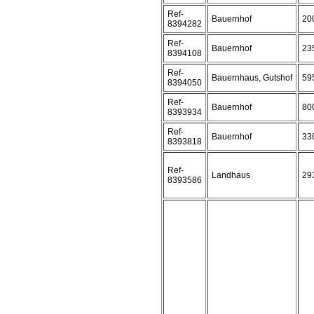
Ref-
Bauernhof
20
8394282
Ref-
Bauernhof
23
8394108
Ref-
Bauernhaus, Gutshof
59
8394050
Ref-
Bauernhof
80
8393934
Ref-
Bauernhof
33
8393818
Ref-
Landhaus
29
8393586