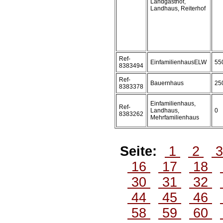
Landgasthof,
Landhaus, Reiterhof
Ref-
EinfamilienhausELW
55
8383494
Ref-
Bauernhaus
25
8383378
Einfamilienhaus,
Ref-
Landhaus,
0
8383262
Mehrfamilienhaus
Seite:
1
2
16
17
18
30
31
32
44
45
46
58
59
60