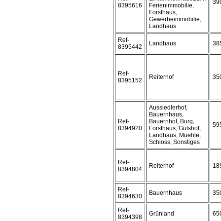
39
8395616
Ferienimmobilie,
Forsthaus,
Gewerbeimmobilie,
Landhaus
Ref-
Landhaus
38
8395442
Ref-
Reiterhof
35
8395152
Aussiedlerhof,
Bauernhaus,
Ref-
Bauernhof, Burg,
59
8394920
Forsthaus, Gutshof,
Landhaus, Muehle,
Schloss, Sonstiges
Ref-
Reiterhof
18
8394804
Ref-
Bauernhaus
35
8394630
Ref-
Grünland
65
8394398