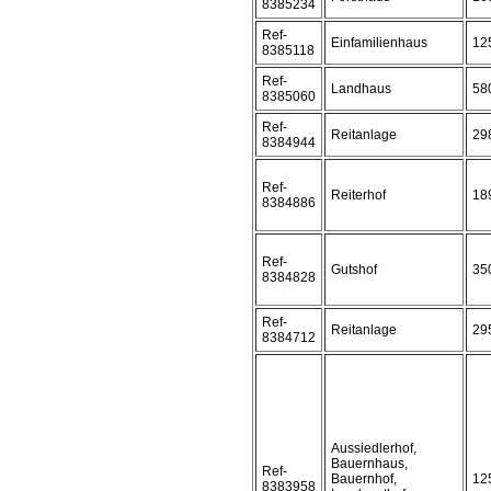
8385234
Ref-
Einfamilienhaus
12
8385118
Ref-
Landhaus
58
8385060
Ref-
Reitanlage
29
8384944
Ref-
Reiterhof
18
8384886
Ref-
Gutshof
35
8384828
Ref-
Reitanlage
29
8384712
Aussiedlerhof,
Bauernhaus,
Ref-
Bauernhof,
12
8383958