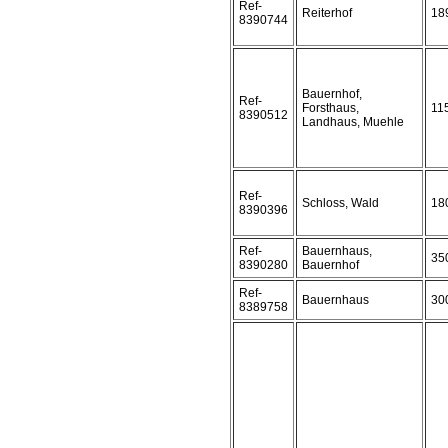
Ref-
Reiterhof
18
8390744
Bauernhof,
Ref-
Forsthaus,
11
8390512
Landhaus, Muehle
Ref-
Schloss, Wald
18
8390396
Ref-
Bauernhaus,
35
8390280
Bauernhof
Ref-
Bauernhaus
30
8389758