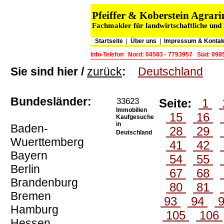
Pfeiffer & Koberstein Agra
Fachmakler für landwirtschaftliche und
Startseite
|
Über uns
|
Impressum & Kontak
Info-Telefon
Nord: 04503 - 7793957
Süd: 098
Sie sind hier /
zurück
:
Deutschland
Bundesländer:
33623
Seite:
1
Immobilien
15
16
Kaufgesuche
in
Baden-
28
29
Deutschland
Wuerttemberg
41
42
Bayern
54
55
Berlin
67
68
Brandenburg
80
81
Bremen
93
94
Hamburg
105
106
Hessen