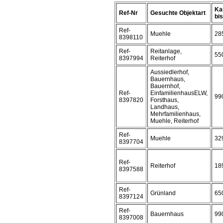
Ka
Ref-Nr
Gesuchte Objektart
bis 
Ref-
Muehle
28
8398110
Ref-
Reitanlage,
55
8397994
Reiterhof
Aussiedlerhof,
Bauernhaus,
Bauernhof,
Ref-
EinfamilienhausELW,
99
8397820
Forsthaus,
Landhaus,
Mehrfamilienhaus,
Muehle, Reiterhof
Ref-
Muehle
32
8397704
Ref-
Reiterhof
18
8397588
Ref-
Grünland
65
8397124
Ref-
Bauernhaus
99
8397008