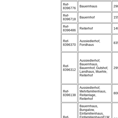
Ref-
Bauernhaus
29
8396776
Ref-
Bauernhof
15
8396718
Ref-
Reiterhof
14
8396486
Ref-
Aussiedlerhof,
83
8396370
Forsthaus
Aussiedlerhof,
Bauernhaus,
Ref-
Bauernhof, Gutshof,
29
8396312
Landhaus, Muehle,
Reiterhof
Aussiedlerhof,
Ref-
Mehrfamilienhaus,
80
8396138
Reitanlage,
Reiterhof
Bauernhaus,
Bungalow,
Einfamilienhaus,
Ref-
EinfamilienhausELW,