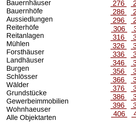
Bauernhäuser
276
Bauernhöfe
286
Aussiedlungen
296
Reiterhöfe
306
Reitanlagen
316
Mühlen
326
Forsthäuser
336
Landhäuser
346
Burgen
356
Schlösser
366
Wälder
376
Grundstücke
386
Gewerbeimmobilien
396
Wohnhaeuser
406
Alle Objektarten