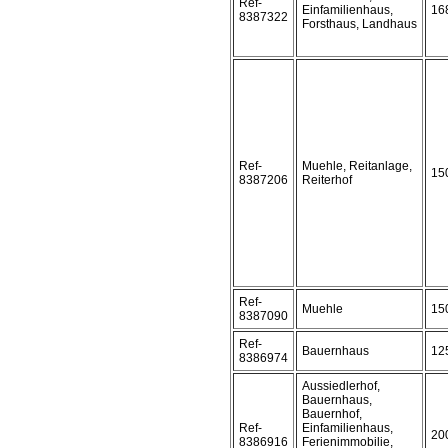
Ref-
Einfamilienhaus,
16
8387322
Forsthaus, Landhaus
Ref-
Muehle, Reitanlage,
15
8387206
Reiterhof
Ref-
Muehle
15
8387090
Ref-
Bauernhaus
12
8386974
Aussiedlerhof,
Bauernhaus,
Bauernhof,
Ref-
Einfamilienhaus,
20
8386916
Ferienimmobilie,