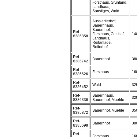
Forsthaus, Grünland,
Landhaus,
Sonstiges, Wald
Aussiedlerhof,
Bauernhaus,
Bauernhof,
Ref-
Forsthaus, Gutshof,
14
8386858
Landhaus,
Reitanlage,
Reiterhof
Ref-
Bauernhof
38
8386742
Ref-
Forsthaus
16
8386626
Ref-
Wald
32
8386452
Ref-
Bauernhaus,
32
8386336
Bauernhof, Muehle
Ref-
Bauernhof, Muehle
35
8385872
Ref-
Bauernhof
30
8385698
Ref-
Forsthaus
16