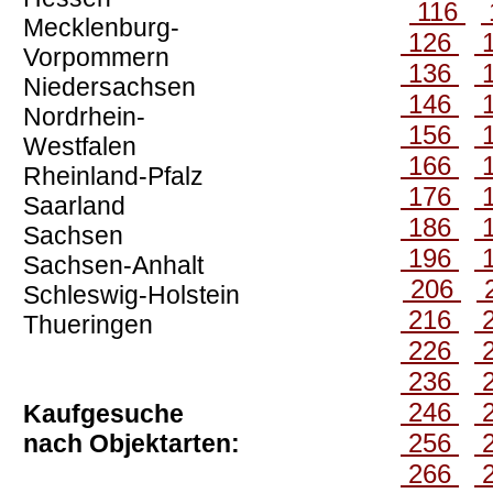
116
Mecklenburg-
126
Vorpommern
136
Niedersachsen
146
Nordrhein-
156
Westfalen
166
Rheinland-Pfalz
176
Saarland
186
Sachsen
196
Sachsen-Anhalt
206
Schleswig-Holstein
216
Thueringen
226
236
246
Kaufgesuche
256
nach Objektarten:
266