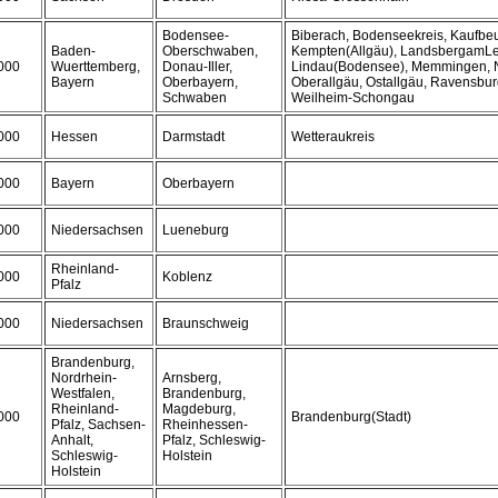
Bodensee-
Biberach, Bodenseekreis, Kaufbe
Baden-
Oberschwaben,
Kempten(Allgäu), LandsbergamLe
000
Wuerttemberg,
Donau-Iller,
Lindau(Bodensee), Memmingen, 
Bayern
Oberbayern,
Oberallgäu, Ostallgäu, Ravensbur
Schwaben
Weilheim-Schongau
000
Hessen
Darmstadt
Wetteraukreis
000
Bayern
Oberbayern
000
Niedersachsen
Lueneburg
Rheinland-
000
Koblenz
Pfalz
000
Niedersachsen
Braunschweig
Brandenburg,
Nordrhein-
Arnsberg,
Westfalen,
Brandenburg,
Rheinland-
Magdeburg,
000
Brandenburg(Stadt)
Pfalz, Sachsen-
Rheinhessen-
Anhalt,
Pfalz, Schleswig-
Schleswig-
Holstein
Holstein