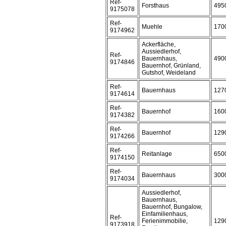
Ref-
Forsthaus
495
9175078
Ref-
Muehle
170
9174962
Ackerfläche,
Aussiedlerhof,
Ref-
Bauernhaus,
490
9174846
Bauernhof, Grünland,
Gutshof, Weideland
Ref-
Bauernhaus
127
9174614
Ref-
Bauernhof
160
9174382
Ref-
Bauernhof
129
9174266
Ref-
Reitanlage
650
9174150
Ref-
Bauernhaus
300
9174034
Aussiedlerhof,
Bauernhaus,
Bauernhof, Bungalow,
Einfamilienhaus,
Ref-
Ferienimmobilie,
129
9173918