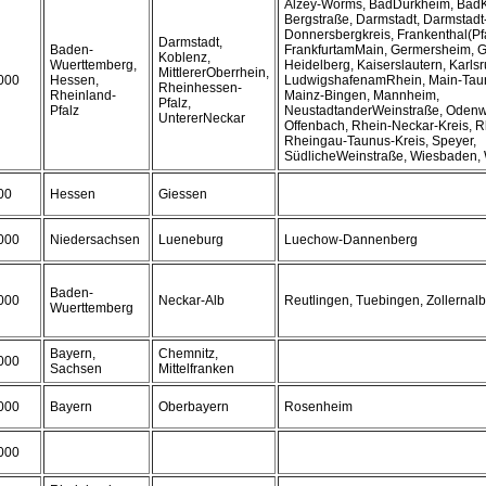
Alzey-Worms, BadDürkheim, Bad
Bergstraße, Darmstadt, Darmstadt
Donnersbergkreis, Frankenthal(Pfa
Darmstadt,
Baden-
FrankfurtamMain, Germersheim, G
Koblenz,
Wuerttemberg,
Heidelberg, Kaiserslautern, Karlsr
MittlererOberrhein,
000
Hessen,
LudwigshafenamRhein, Main-Taun
Rheinhessen-
Rheinland-
Mainz-Bingen, Mannheim,
Pfalz,
Pfalz
NeustadtanderWeinstraße, Odenw
UntererNeckar
Offenbach, Rhein-Neckar-Kreis, Rh
Rheingau-Taunus-Kreis, Speyer,
SüdlicheWeinstraße, Wiesbaden,
00
Hessen
Giessen
000
Niedersachsen
Lueneburg
Luechow-Dannenberg
Baden-
000
Neckar-Alb
Reutlingen, Tuebingen, Zollernalb
Wuerttemberg
Bayern,
Chemnitz,
000
Sachsen
Mittelfranken
000
Bayern
Oberbayern
Rosenheim
000