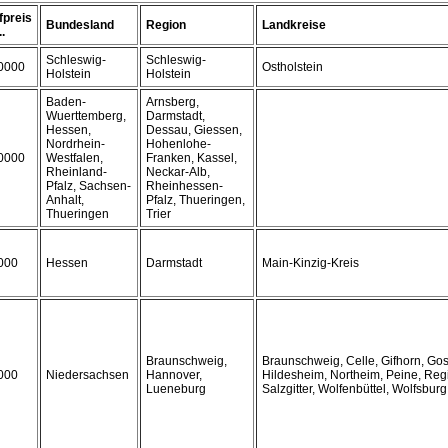
fpreis
Bundesland
Region
Landkreise
..
Schleswig-
Schleswig-
0000
Ostholstein
Holstein
Holstein
Baden-
Arnsberg,
Wuerttemberg,
Darmstadt,
Hessen,
Dessau, Giessen,
Nordrhein-
Hohenlohe-
0000
Westfalen,
Franken, Kassel,
Rheinland-
Neckar-Alb,
Pfalz, Sachsen-
Rheinhessen-
Anhalt,
Pfalz, Thueringen,
Thueringen
Trier
000
Hessen
Darmstadt
Main-Kinzig-Kreis
Braunschweig,
Braunschweig, Celle, Gifhorn, Gos
000
Niedersachsen
Hannover,
Hildesheim, Northeim, Peine, Re
Lueneburg
Salzgitter, Wolfenbüttel, Wolfsburg