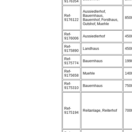
9176354
Aussiedlerhof,
Ref-
Bauernhaus,
850
9176122
Bauernhof, Forsthaus,
Gutshof, Muehle
Ref-
Aussiedlerhof
450
9176006
Ref-
Landhaus
450
9175890
Ref-
Bauernhaus
199
9175774
Ref-
Muehle
140
9175658
Ref-
Bauernhaus
750
9175310
Ref-
Reitanlage, Reiterhof
700
9175194