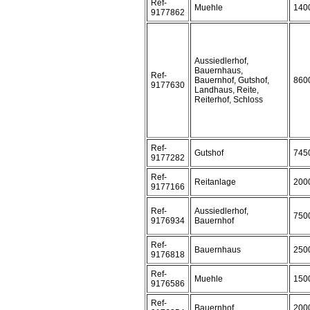
Ref-
Muehle
140
9177862
Aussiedlerhof,
Bauernhaus,
Ref-
Bauernhof, Gutshof,
860
9177630
Landhaus, Reite,
Reiterhof, Schloss
Ref-
Gutshof
745
9177282
Ref-
Reitanlage
200
9177166
Ref-
Aussiedlerhof,
750
9176934
Bauernhof
Ref-
Bauernhaus
250
9176818
Ref-
Muehle
150
9176586
Ref-
Bauernhof
200