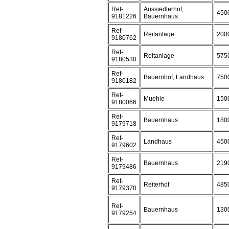
Ref-
Aussiedlerhof,
450
9181226
Bauernhaus
Ref-
Reitanlage
200
9180762
Ref-
Reitanlage
575
9180530
Ref-
Bauernhof, Landhaus
750
9180182
Ref-
Muehle
150
9180066
Ref-
Bauernhaus
180
9179718
Ref-
Landhaus
450
9179602
Ref-
Bauernhaus
219
9179486
Ref-
Reiterhof
485
9179370
Ref-
Bauernhaus
130
9179254