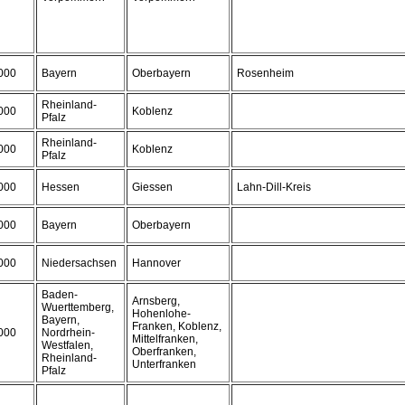
000
Bayern
Oberbayern
Rosenheim
Rheinland-
000
Koblenz
Pfalz
Rheinland-
000
Koblenz
Pfalz
000
Hessen
Giessen
Lahn-Dill-Kreis
000
Bayern
Oberbayern
000
Niedersachsen
Hannover
Baden-
Arnsberg,
Wuerttemberg,
Hohenlohe-
Bayern,
Franken, Koblenz,
000
Nordrhein-
Mittelfranken,
Westfalen,
Oberfranken,
Rheinland-
Unterfranken
Pfalz