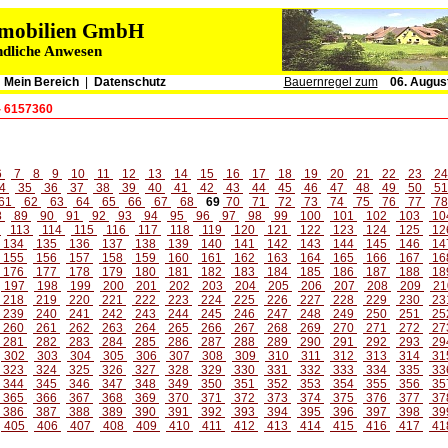
immobilien GmbH
ndliche Anwesen
|
Mein Bereich
|
Datenschutz
Bauernregel zum
06. Augus
- 6157360
6
7
8
9
10
11
12
13
14
15
16
17
18
19
20
21
22
23
2
4
35
36
37
38
39
40
41
42
43
44
45
46
47
48
49
50
5
61
62
63
64
65
66
67
68
69
70
71
72
73
74
75
76
77
7
8
89
90
91
92
93
94
95
96
97
98
99
100
101
102
103
10
2
113
114
115
116
117
118
119
120
121
122
123
124
125
12
134
135
136
137
138
139
140
141
142
143
144
145
146
14
155
156
157
158
159
160
161
162
163
164
165
166
167
16
176
177
178
179
180
181
182
183
184
185
186
187
188
18
197
198
199
200
201
202
203
204
205
206
207
208
209
21
218
219
220
221
222
223
224
225
226
227
228
229
230
23
239
240
241
242
243
244
245
246
247
248
249
250
251
25
260
261
262
263
264
265
266
267
268
269
270
271
272
27
281
282
283
284
285
286
287
288
289
290
291
292
293
29
302
303
304
305
306
307
308
309
310
311
312
313
314
31
323
324
325
326
327
328
329
330
331
332
333
334
335
33
344
345
346
347
348
349
350
351
352
353
354
355
356
35
365
366
367
368
369
370
371
372
373
374
375
376
377
37
386
387
388
389
390
391
392
393
394
395
396
397
398
39
405
406
407
408
409
410
411
412
413
414
415
416
417
41