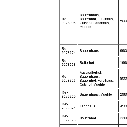
Bauernhaus,
Ref-
Bauernhof, Forsthaus,
500
9178906
Gutshof, Landhaus,
Muehle
Ref-
Bauernhaus
990
9178674
Ref-
Reiterhof
199
9178558
Aussiedlerhof,
Ref-
Bauernhaus,
800
9178326
Bauernhof, Forsthaus,
Gutshof, Muehle
Ref-
Bauernhaus, Muehle
298
9178210
Ref-
Landhaus
450
9178094
Ref-
Bauernhof
320
9177978