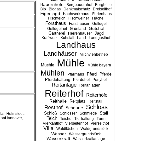
Bauernhöfe
Bergbauernhof
Berghütte
Bio
Biogas
Denkmalschutz
Dreiseithof
Eigenjagd
Fachwerkhaus
Ferienhaus
Fischteich
Fischweiher
Fläche
Forsthaus
Forsthäuser
Geflügel
Gutshof
Geflügelhof
Grünland
Gärtnerei
Jagd
Herrenhäuser
Kraftwerk
Kuhstall
Land
Landgasthof
Landhaus
Landhäuser
Milchviehbetrieb
Mühle
Muehle
Mühle bayern
Mühlen
Pferd
Pferde
Pfarrhaus
Pferdehaltung
Pferdehof
Ponyhof
Reitanlage
Reitanlagen
Reiterhof
Reiterhöfe
Reithalle
Reitplatz
Reitstall
Schloss
Resthof
Scheune
Stall
Schloß
Schlösser
Schmiede
lar, Helmstedt,
Teich
gionHannover,
Teiche
Tierhaltung
Turm
Vierkanthof
Vierseitenhof
Vierseithof
Villa
Waldflächen
Waldgrundstück
Wasser
Wassergrundstück
Wasserkraft
Wasserkraftanlage