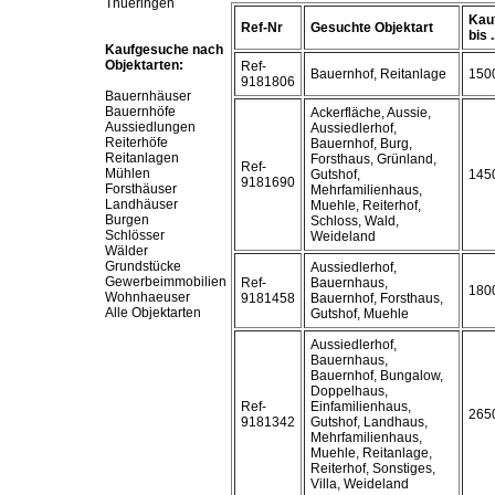
Thueringen
Kau
Ref-Nr
Gesuchte Objektart
bis .
Kaufgesuche nach
Objektarten:
Ref-
Bauernhof, Reitanlage
150
9181806
Bauernhäuser
Bauernhöfe
Ackerfläche, Aussie,
Aussiedlungen
Aussiedlerhof,
Reiterhöfe
Bauernhof, Burg,
Reitanlagen
Forsthaus, Grünland,
Ref-
Mühlen
Gutshof,
145
9181690
Forsthäuser
Mehrfamilienhaus,
Landhäuser
Muehle, Reiterhof,
Burgen
Schloss, Wald,
Schlösser
Weideland
Wälder
Grundstücke
Aussiedlerhof,
Gewerbeimmobilien
Ref-
Bauernhaus,
180
Wohnhaeuser
9181458
Bauernhof, Forsthaus,
Alle Objektarten
Gutshof, Muehle
Aussiedlerhof,
Bauernhaus,
Bauernhof, Bungalow,
Doppelhaus,
Ref-
Einfamilienhaus,
265
9181342
Gutshof, Landhaus,
Mehrfamilienhaus,
Muehle, Reitanlage,
Reiterhof, Sonstiges,
Villa, Weideland