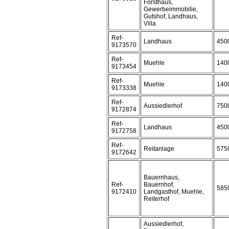
Forsthaus,
Gewerbeimmobilie,
Gutshof, Landhaus,
Villa
Ref-
Landhaus
450
9173570
Ref-
Muehle
140
9173454
Ref-
Muehle
140
9173338
Ref-
Aussiedlerhof
750
9172874
Ref-
Landhaus
450
9172758
Ref-
Reitanlage
575
9172642
Bauernhaus,
Ref-
Bauernhof,
585
9172410
Landgasthof, Muehle,
Reiterhof
Aussiedlerhof,