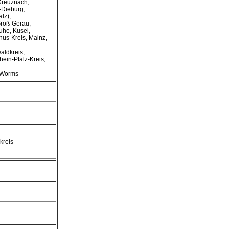
Kreuznach,
-Dieburg,
lz),
roß-Gerau,
uhe, Kusel,
us-Kreis, Mainz,
aldkreis,
ein-Pfalz-Kreis,
 Worms
kreis