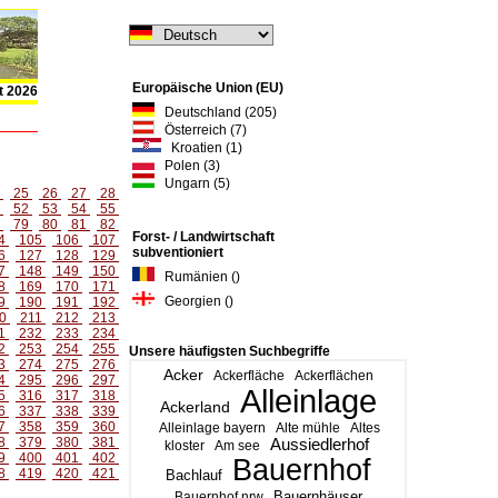
Europäische Union (EU)
t 2026
Deutschland (205)
Österreich (7)
Kroatien (1)
Polen (3)
Ungarn (5)
4
25
26
27
28
1
52
53
54
55
8
79
80
81
82
Forst- / Landwirtschaft
4
105
106
107
subventioniert
6
127
128
129
7
148
149
150
Rumänien ()
8
169
170
171
Georgien ()
9
190
191
192
0
211
212
213
1
232
233
234
2
253
254
255
Unsere häufigsten Suchbegriffe
3
274
275
276
Acker
Ackerfläche
Ackerflächen
4
295
296
297
Alleinlage
5
316
317
318
Ackerland
6
337
338
339
7
358
359
360
Alleinlage bayern
Alte mühle
Altes
8
379
380
381
Aussiedlerhof
kloster
Am see
9
400
401
402
Bauernhof
8
419
420
421
Bachlauf
Bauernhäuser
Bauernhof nrw