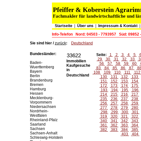
Pfeiffer & Koberstein Agrar
Fachmakler für landwirtschaftliche und lä
Startseite
|
Über uns
|
Impressum & Kontakt
Info-Telefon
Nord: 04503 - 7793957
Süd: 09852 
Sie sind hier /
zurück
:
Deutschland
Bundesländer:
33622
Seite:
1
2
3
4
5
29
30
31
32
33
3
Immobilien
Baden-
56
57
58
59
60
Kaufgesuche
Wuerttemberg
83
84
85
86
87
8
in
Bayern
108
109
110
111
11
Deutschland
Berlin
130
131
132
133
Brandenburg
151
152
153
154
Bremen
172
173
174
175
Hamburg
193
194
195
196
Hessen
214
215
216
217
Mecklenburg-
235
236
237
238
Vorpommern
256
257
258
259
Niedersachsen
277
278
279
280
Nordrhein-
298
299
300
301
Westfalen
319
320
321
322
Rheinland-Pfalz
340
341
342
343
Saarland
361
362
363
364
Sachsen
382
383
384
385
Sachsen-Anhalt
403
404
Schleswig-Holstein