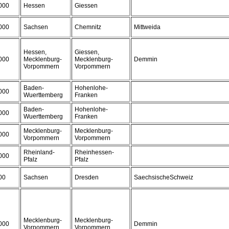
000
Hessen
Giessen
000
Sachsen
Chemnitz
Mittweida
Hessen,
Giessen,
000
Mecklenburg-
Mecklenburg-
Demmin
Vorpommern
Vorpommern
Baden-
Hohenlohe-
000
Wuerttemberg
Franken
Baden-
Hohenlohe-
000
Wuerttemberg
Franken
Mecklenburg-
Mecklenburg-
000
Vorpommern
Vorpommern
Rheinland-
Rheinhessen-
000
Pfalz
Pfalz
00
Sachsen
Dresden
SaechsischeSchweiz
Mecklenburg-
Mecklenburg-
000
Demmin
Vorpommern
Vorpommern