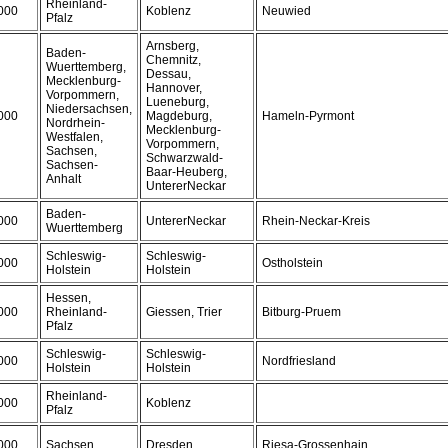
Rheinland-
000
Koblenz
Neuwied
Pfalz
Arnsberg,
Baden-
Chemnitz,
Wuerttemberg,
Dessau,
Mecklenburg-
Hannover,
Vorpommern,
Lueneburg,
Niedersachsen,
000
Magdeburg,
Hameln-Pyrmont
Nordrhein-
Mecklenburg-
Westfalen,
Vorpommern,
Sachsen,
Schwarzwald-
Sachsen-
Baar-Heuberg,
Anhalt
UntererNeckar
Baden-
000
UntererNeckar
Rhein-Neckar-Kreis
Wuerttemberg
Schleswig-
Schleswig-
000
Ostholstein
Holstein
Holstein
Hessen,
000
Rheinland-
Giessen, Trier
Bitburg-Pruem
Pfalz
Schleswig-
Schleswig-
000
Nordfriesland
Holstein
Holstein
Rheinland-
000
Koblenz
Pfalz
000
Sachsen
Dresden
Riesa-Grossenhain