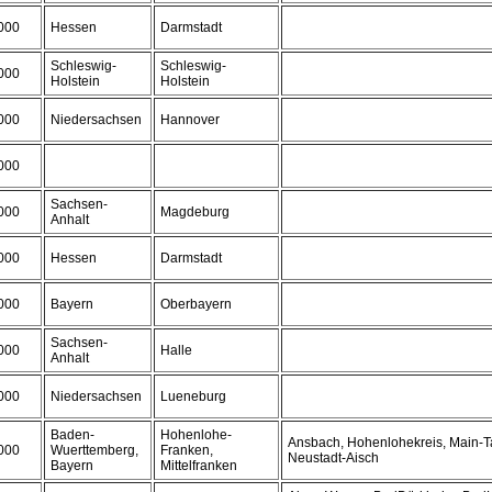
000
Hessen
Darmstadt
Schleswig-
Schleswig-
000
Holstein
Holstein
000
Niedersachsen
Hannover
000
Sachsen-
000
Magdeburg
Anhalt
000
Hessen
Darmstadt
000
Bayern
Oberbayern
Sachsen-
000
Halle
Anhalt
000
Niedersachsen
Lueneburg
Baden-
Hohenlohe-
Ansbach, Hohenlohekreis, Main-T
000
Wuerttemberg,
Franken,
Neustadt-Aisch
Bayern
Mittelfranken