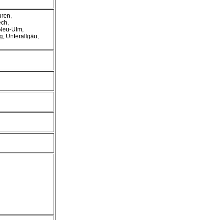
uren,
ch,
Neu-Ulm,
g, Unterallgäu,