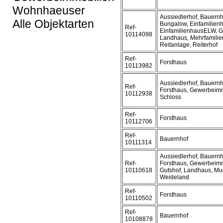
Wohnhaeuser
Aussiedlerhof, Bauern
Alle Objektarten
Bungalow, Einfamilien
Ref-
EinfamilienhausELW, 
10114098
Landhaus, Mehrfamilie
Reitanlage, Reiterhof
Ref-
Forsthaus
10113982
Aussiedlerhof, Bauern
Ref-
Forsthaus, Gewerbeimm
10112938
Schloss
Ref-
Forsthaus
10112706
Ref-
Bauernhof
10111314
Aussiedlerhof, Bauern
Ref-
Forsthaus, Gewerbeimm
10110618
Gutshof, Landhaus, Mue
Weideland
Ref-
Forsthaus
10110502
Ref-
Bauernhof
10108878