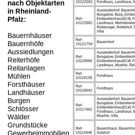
nach Objektarten
10123262
Forsthaus, Landhaus, 
in Rheinland-
Aussiedlerhof, Bauern
Bungalow, Burg, Einfam
Pfalz:
Ref-
EinfamilienhausELW, Fo
10122682
Landhaus, Mehrfamilie
Reitanlage, Reiterhof, 
Villa
Bauernhäuser
Ref-
Bauernhöfe
Bauernhof
10121754
Aussiedlungen
Aussiedlerhof, Bauern
Ref-
Bungalow, Einfamilien
Reiterhöfe
10119666
EinfamilienhausELW, F
Landhaus, Muehle, Rei
Reitanlagen
Ref-
Mühlen
Forsthaus
10118158
Forsthäuser
Ref-
Forsthaus
10118042
Landhäuser
Burgen
Aussiedlerhof, Bauern
Bungalow, Einfamilien
Ref-
Schlösser
EinfamilienhausELW, F
10117462
Forsthaus, Landhaus, 
Wälder
Muehle, Villa
Grundstücke
Ref-
Bauernhaus, Bauernhof
Gewerbeimmobilien
10114446
Gutshof