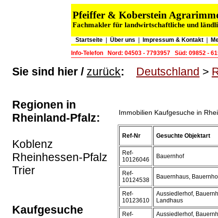
Pfeiffer & Koberstein Agrarim
Fachmakler für landwirtschaftliche und länd
Startseite
|
Über uns
|
Impressum & Kontakt
|
Me
Info-Telefon
Nord: 04503 - 7793957
Süd: 09852 - 6
Sie sind hier /
zurück
:
Deutschland
>
R
Regionen in
Immobilien Kaufgesuche in Rhei
Rheinland-Pfalz:
Ref-Nr
Gesuchte Objektart
Koblenz
Ref-
Rheinhessen-Pfalz
Bauernhof
10126046
Trier
Ref-
Bauernhaus, Bauernho
10124538
Ref-
Aussiedlerhof, Bauern
10123610
Landhaus
Kaufgesuche
Ref-
Aussiedlerhof, Bauern