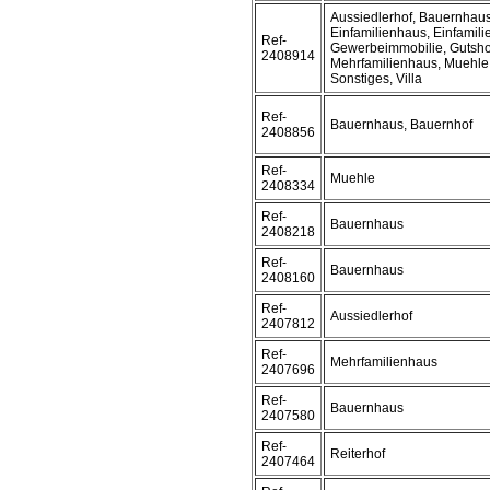
Aussiedlerhof, Bauernhaus
Einfamilienhaus, Einfamil
Ref-
Gewerbeimmobilie, Gutsho
2408914
Mehrfamilienhaus, Muehle,
Sonstiges, Villa
Ref-
Bauernhaus, Bauernhof
2408856
Ref-
Muehle
2408334
Ref-
Bauernhaus
2408218
Ref-
Bauernhaus
2408160
Ref-
Aussiedlerhof
2407812
Ref-
Mehrfamilienhaus
2407696
Ref-
Bauernhaus
2407580
Ref-
Reiterhof
2407464