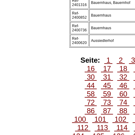
Ref-
Bauernhaus, Bauernhof
2401316
Ref-
Bauernhaus
2400852
Ref-
Bauernhaus
2400736
Ref-
Aussiedlerhof
2400620
Seite:
1
2
16
17
18
30
31
32
44
45
46
58
59
60
72
73
74
86
87
88
100
101
102
112
113
114