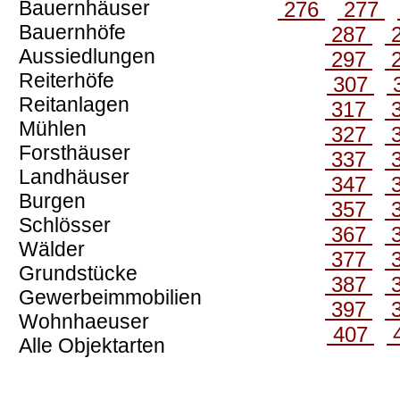
Bauernhäuser
276
277
Bauernhöfe
287
Aussiedlungen
297
Reiterhöfe
307
Reitanlagen
317
Mühlen
327
Forsthäuser
337
Landhäuser
347
Burgen
357
Schlösser
367
Wälder
377
Grundstücke
387
Gewerbeimmobilien
397
Wohnhaeuser
407
Alle Objektarten