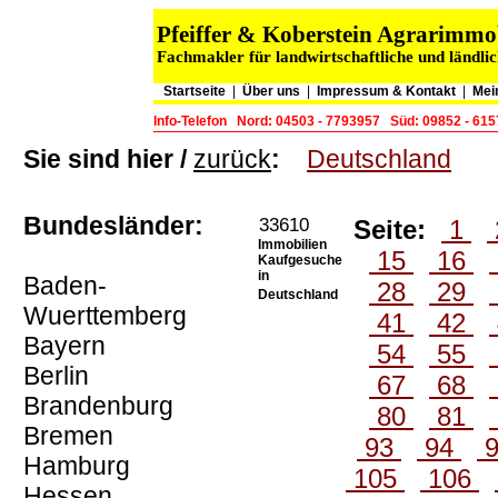
Pfeiffer & Koberstein Agrarimm
Fachmakler für landwirtschaftliche und ländli
Startseite
|
Über uns
|
Impressum & Kontakt
|
Mei
Info-Telefon
Nord: 04503 - 7793957
Süd: 09852 - 61
Sie sind hier /
zurück
:
Deutschland
Bundesländer:
33610
Seite:
1
Immobilien
15
16
Kaufgesuche
in
Baden-
28
29
Deutschland
Wuerttemberg
41
42
Bayern
54
55
Berlin
67
68
Brandenburg
80
81
Bremen
93
94
Hamburg
105
106
Hessen