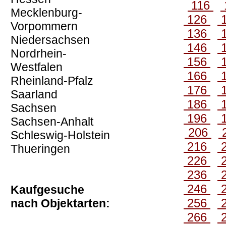
116
Mecklenburg-
126
Vorpommern
136
Niedersachsen
146
Nordrhein-
156
Westfalen
166
Rheinland-Pfalz
176
Saarland
186
Sachsen
196
Sachsen-Anhalt
206
Schleswig-Holstein
216
Thueringen
226
236
246
Kaufgesuche
256
nach Objektarten:
266