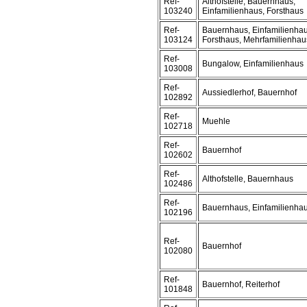
Ref-
Althofstelle, Bauernhaus,
103240
Einfamilienhaus, Forsthaus
Ref-
Bauernhaus, Einfamilienhau
103124
Forsthaus, Mehrfamilienhau
Ref-
Bungalow, Einfamilienhaus
103008
Ref-
Aussiedlerhof, Bauernhof
102892
Ref-
Muehle
102718
Ref-
Bauernhof
102602
Ref-
Althofstelle, Bauernhaus
102486
Ref-
Bauernhaus, Einfamilienha
102196
Ref-
Bauernhof
102080
Ref-
Bauernhof, Reiterhof
101848