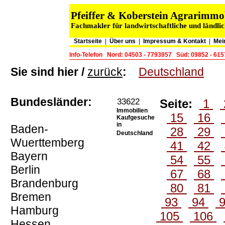
Pfeiffer & Koberstein Agrarimm
Fachmakler für landwirtschaftliche und ländli
Startseite
|
Über uns
|
Impressum & Kontakt
|
Mei
Info-Telefon
Nord: 04503 - 7793957
Süd: 09852 - 61
Sie sind hier /
zurück
:
Deutschland
Bundesländer:
33622
Seite:
1
Immobilien
15
16
Kaufgesuche
in
Baden-
28
29
Deutschland
Wuerttemberg
41
42
Bayern
54
55
Berlin
67
68
Brandenburg
80
81
Bremen
93
94
Hamburg
105
106
Hessen