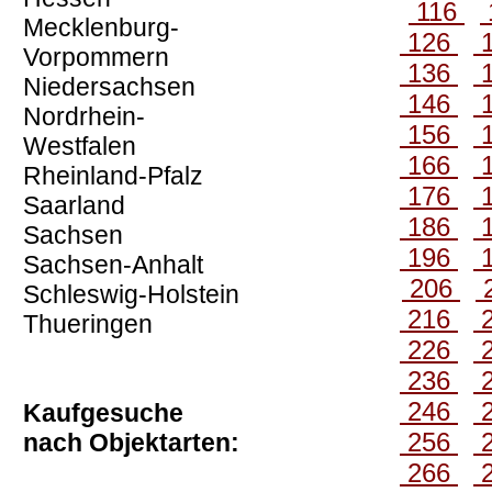
116
Mecklenburg-
126
Vorpommern
136
Niedersachsen
146
Nordrhein-
156
Westfalen
166
Rheinland-Pfalz
176
Saarland
186
Sachsen
196
Sachsen-Anhalt
206
Schleswig-Holstein
216
Thueringen
226
236
246
Kaufgesuche
256
nach Objektarten:
266