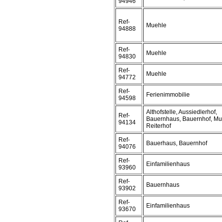
94946
Ref-
Muehle
94888
Ref-
Muehle
94830
Ref-
Muehle
94772
Ref-
Ferienimmobilie
94598
Althofstelle, Aussiedlerhof,
Ref-
Bauernhaus, Bauernhof, Mu
94134
Reiterhof
Ref-
Bauerhaus, Bauernhof
94076
Ref-
Einfamilienhaus
93960
Ref-
Bauernhaus
93902
Ref-
Einfamilienhaus
93670