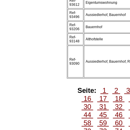
Ref-
Eigentumswohnung
93612
Ref-
Aussiedlerhof, Bauernhof
93496
Ref-
Bauernhof
93206
Ref-
Althofstelle
93148
Ref-
Aussiedlerhof, Bauernhof, R
93090
Seite:
1
2
16
17
18
30
31
32
44
45
46
58
59
60