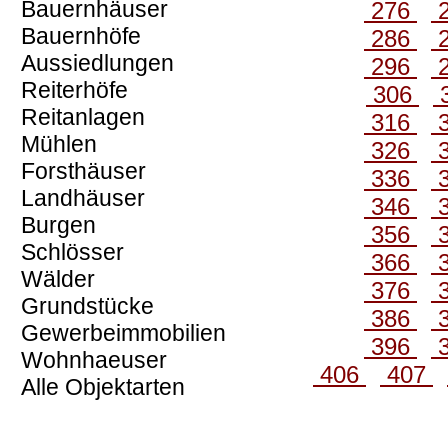
Bauernhäuser
276
Bauernhöfe
286
Aussiedlungen
296
Reiterhöfe
306
Reitanlagen
316
Mühlen
326
Forsthäuser
336
Landhäuser
346
Burgen
356
Schlösser
366
Wälder
376
Grundstücke
386
Gewerbeimmobilien
396
Wohnhaeuser
406
407
Alle Objektarten