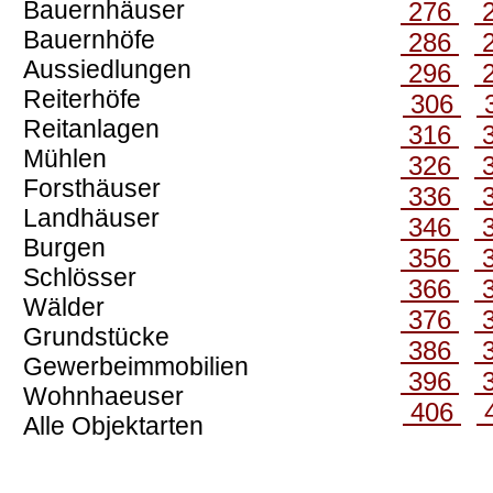
Bauernhäuser
276
Bauernhöfe
286
Aussiedlungen
296
Reiterhöfe
306
Reitanlagen
316
Mühlen
326
Forsthäuser
336
Landhäuser
346
Burgen
356
Schlösser
366
Wälder
376
Grundstücke
386
Gewerbeimmobilien
396
Wohnhaeuser
406
Alle Objektarten