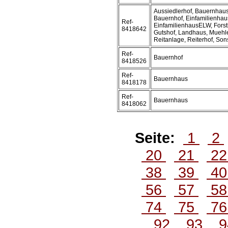
Aussiedlerhof, Bauernhaus
Bauernhof, Einfamilienhau
Ref-
EinfamilienhausELW, Forst
8418642
Gutshof, Landhaus, Muehl
Reitanlage, Reiterhof, Son
Ref-
Bauernhof
8418526
Ref-
Bauernhaus
8418178
Ref-
Bauernhaus
8418062
Seite:
1
2
20
21
2
38
39
4
56
57
5
74
75
7
92
93
9