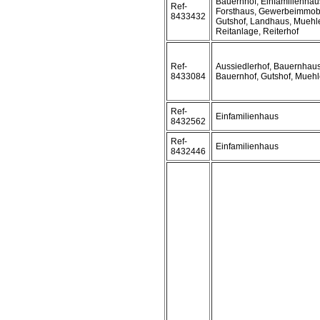
Bauernhof, Einfamilienhau
Ref-
Forsthaus, Gewerbeimmobi
8433432
Gutshof, Landhaus, Muehl
Reitanlage, Reiterhof
Ref-
Aussiedlerhof, Bauernhaus
8433084
Bauernhof, Gutshof, Muehl
Ref-
Einfamilienhaus
8432562
Ref-
Einfamilienhaus
8432446