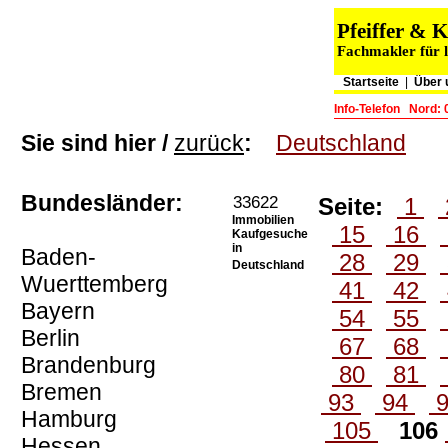
Pfeiffer &
Fachmakler für l
Startseite
|
Über 
Info-Telefon
Nord: 
Sie sind hier /
zurück
:
Deutschland
Bundesländer:
33622
Seite:
1
Immobilien
15
16
Kaufgesuche
in
Baden-
28
29
Deutschland
Wuerttemberg
41
42
Bayern
54
55
Berlin
67
68
Brandenburg
80
81
Bremen
93
94
Hamburg
105
106
Hessen