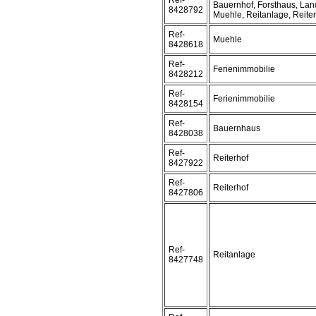
Ref-
Bauernhof, Forsthaus, Lan
8428792
Muehle, Reitanlage, Reite
Ref-
Muehle
8428618
Ref-
Ferienimmobilie
8428212
Ref-
Ferienimmobilie
8428154
Ref-
Bauernhaus
8428038
Ref-
Reiterhof
8427922
Ref-
Reiterhof
8427806
Ref-
Reitanlage
8427748