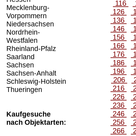
116
Mecklenburg-
126
Vorpommern
136
Niedersachsen
146
Nordrhein-
156
Westfalen
166
Rheinland-Pfalz
176
Saarland
186
Sachsen
196
Sachsen-Anhalt
206
Schleswig-Holstein
216
Thueringen
226
236
246
Kaufgesuche
256
nach Objektarten:
266