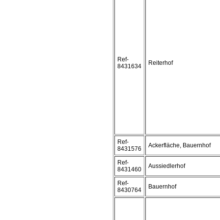
Ref-
Reiterhof
8431634
Ref-
Ackerfläche, Bauernhof
8431576
Ref-
Aussiedlerhof
8431460
Ref-
Bauernhof
8430764