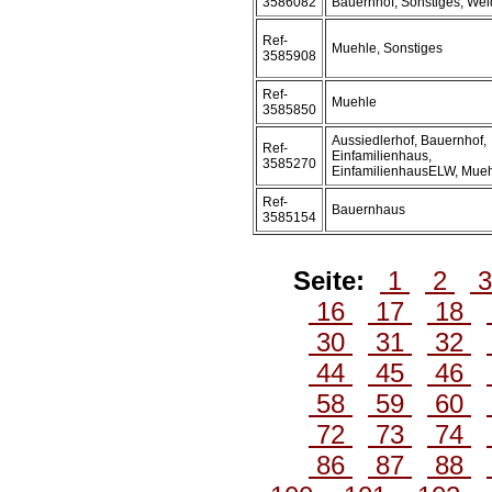
3586082
Bauernhof, Sonstiges, We
Ref-
Muehle, Sonstiges
3585908
Ref-
Muehle
3585850
Aussiedlerhof, Bauernhof,
Ref-
Einfamilienhaus,
3585270
EinfamilienhausELW, Mue
Ref-
Bauernhaus
3585154
Seite:
1
2
16
17
18
30
31
32
44
45
46
58
59
60
72
73
74
86
87
88