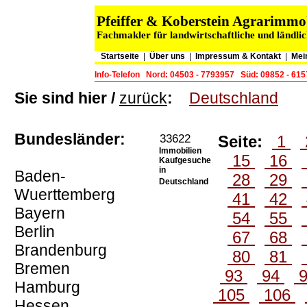
Pfeiffer & Koberstein Agrarimm
Fachmakler für landwirtschaftliche und ländli
Startseite
|
Über uns
|
Impressum & Kontakt
|
Mei
Info-Telefon
Nord: 04503 - 7793957
Süd: 09852 - 61
Sie sind hier /
zurück
:
Deutschland
Bundesländer:
33622
Seite:
1
Immobilien
15
16
Kaufgesuche
in
Baden-
28
29
Deutschland
Wuerttemberg
41
42
Bayern
54
55
Berlin
67
68
Brandenburg
80
81
Bremen
93
94
Hamburg
105
106
Hessen