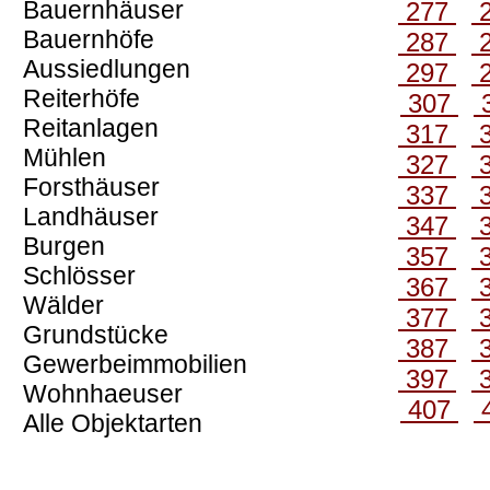
Bauernhäuser
277
Bauernhöfe
287
Aussiedlungen
297
Reiterhöfe
307
Reitanlagen
317
Mühlen
327
Forsthäuser
337
Landhäuser
347
Burgen
357
Schlösser
367
Wälder
377
Grundstücke
387
Gewerbeimmobilien
397
Wohnhaeuser
407
Alle Objektarten