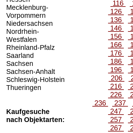
116
Mecklenburg-
126
Vorpommern
136
Niedersachsen
146
Nordrhein-
156
Westfalen
166
Rheinland-Pfalz
176
Saarland
186
Sachsen
196
Sachsen-Anhalt
206
Schleswig-Holstein
216
Thueringen
226
236
237
247
Kaufgesuche
257
nach Objektarten:
267