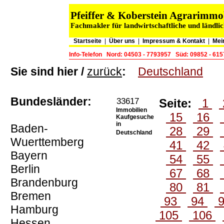
Pfeiffer & Koberstein Agrarimm
Fachmakler für landwirtschaftliche und ländli
Startseite
|
Über uns
|
Impressum & Kontakt
|
Mei
Info-Telefon
Nord: 04503 - 7793957
Süd: 09852 - 61
Sie sind hier /
zurück
:
Deutschland
Bundesländer:
33617
Seite:
1
Immobilien
15
16
Kaufgesuche
in
Baden-
28
29
Deutschland
Wuerttemberg
41
42
Bayern
54
55
Berlin
67
68
Brandenburg
80
81
Bremen
93
94
Hamburg
105
106
Hessen