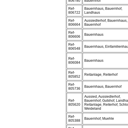
806780
Bauernhof
Ref-
Bauernhaus, Bauernhof,
806722
Landhaus
Ref-
Aussiedlerhof, Bauernhaus,
806664
Bauernhof
Ref-
Bauernhaus
806606
Ref-
Bauernhaus, Einfamilienha
806548
Ref-
Bauernhaus
806084
Ref-
Reitanlage, Reiterhof
805852
Ref-
Bauernhaus, Bauernhof
805736
Aussied, Aussiedlerhof,
Ref-
Bauernhof, Gutshof, Landha
805620
Reitanlage, Reiterhof, Schlo
Weideland
Ref-
Bauernhof, Muehle
805388