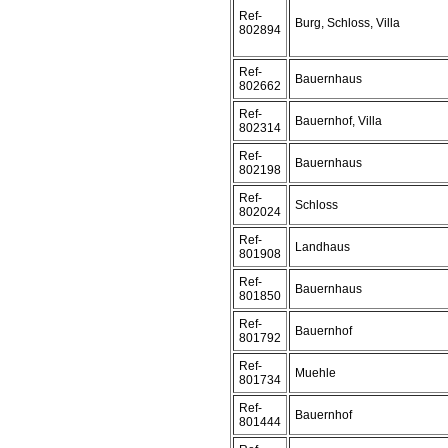
Ref-
Burg, Schloss, Villa
802894
Ref-
Bauernhaus
802662
Ref-
Bauernhof, Villa
802314
Ref-
Bauernhaus
802198
Ref-
Schloss
802024
Ref-
Landhaus
801908
Ref-
Bauernhaus
801850
Ref-
Bauernhof
801792
Ref-
Muehle
801734
Ref-
Bauernhof
801444