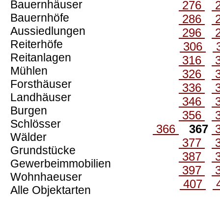
Bauernhäuser
276
Bauernhöfe
286
Aussiedlungen
296
Reiterhöfe
306
Reitanlagen
316
Mühlen
326
Forsthäuser
336
Landhäuser
346
Burgen
356
Schlösser
366
367
Wälder
377
Grundstücke
387
Gewerbeimmobilien
397
Wohnhaeuser
407
Alle Objektarten