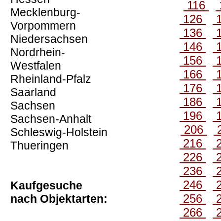
116
Mecklenburg-
126
Vorpommern
136
Niedersachsen
146
Nordrhein-
156
Westfalen
166
Rheinland-Pfalz
176
Saarland
186
Sachsen
196
Sachsen-Anhalt
206
Schleswig-Holstein
216
Thueringen
226
236
246
Kaufgesuche
256
nach Objektarten:
266