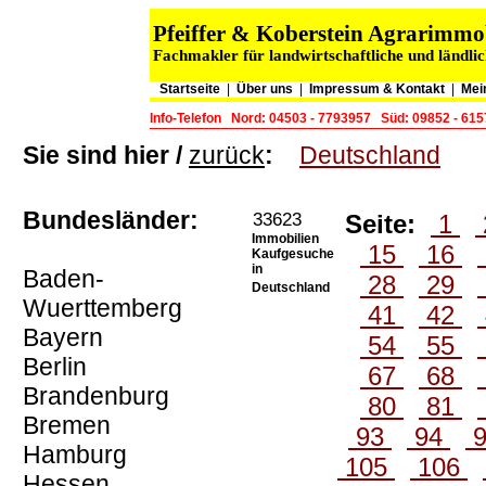
Pfeiffer & Koberstein Agrarimm
Fachmakler für landwirtschaftliche und ländli
Startseite
|
Über uns
|
Impressum & Kontakt
|
Mei
Info-Telefon
Nord: 04503 - 7793957
Süd: 09852 - 61
Sie sind hier /
zurück
:
Deutschland
Bundesländer:
33623
Seite:
1
Immobilien
15
16
Kaufgesuche
in
Baden-
28
29
Deutschland
Wuerttemberg
41
42
Bayern
54
55
Berlin
67
68
Brandenburg
80
81
Bremen
93
94
Hamburg
105
106
Hessen