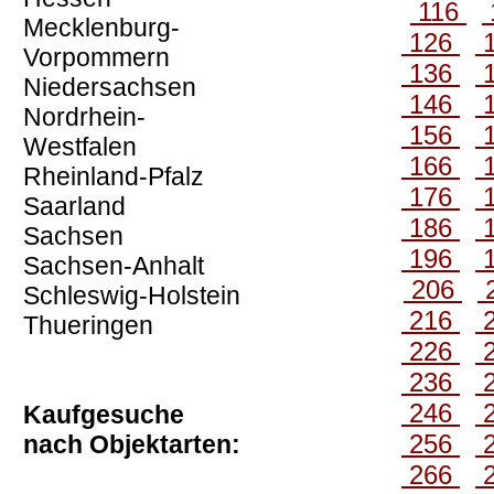
116
Mecklenburg-
126
Vorpommern
136
Niedersachsen
146
Nordrhein-
156
Westfalen
166
Rheinland-Pfalz
176
Saarland
186
Sachsen
196
Sachsen-Anhalt
206
Schleswig-Holstein
216
Thueringen
226
236
246
Kaufgesuche
256
nach Objektarten:
266