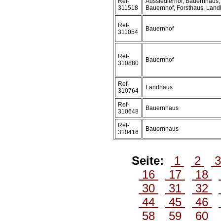
Ref-
Aussiedlerhof, Bauernhaus,
311518
Bauernhof, Forsthaus, Lan
Ref-
Bauernhof
311054
Ref-
Bauernhof
310880
Ref-
Landhaus
310764
Ref-
Bauernhaus
310648
Ref-
Bauernhaus
310416
Seite:
1
2
16
17
18
30
31
32
44
45
46
58
59
60