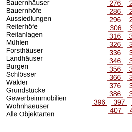
Bauernhäuser
276
Bauernhöfe
286
Aussiedlungen
296
Reiterhöfe
306
Reitanlagen
316
Mühlen
326
Forsthäuser
336
Landhäuser
346
Burgen
356
Schlösser
366
Wälder
376
Grundstücke
386
Gewerbeimmobilien
396
397
Wohnhaeuser
407
Alle Objektarten