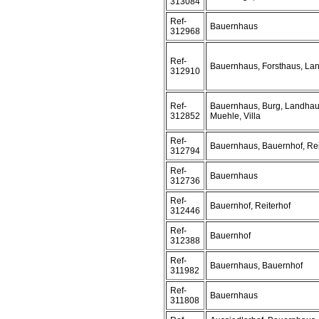
313084
Ref-
Bauernhaus
312968
Ref-
Bauernhaus, Forsthaus, La
312910
Ref-
Bauernhaus, Burg, Landhau
312852
Muehle, Villa
Ref-
Bauernhaus, Bauernhof, Rei
312794
Ref-
Bauernhaus
312736
Ref-
Bauernhof, Reiterhof
312446
Ref-
Bauernhof
312388
Ref-
Bauernhaus, Bauernhof
311982
Ref-
Bauernhaus
311808