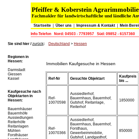
Pfeiffer & Koberstein Agrarimmobil
Fachmakler für landwirtschaftliche und ländliche A
Startseite
|
Über uns
|
Impressum & Kontakt
|
Mein Berei
Info-Telefon
Nord: 04503 - 7793957
Süd: 09852 - 6157360
Sie sind hier /
zurück
:
Deutschland
>
Hessen
Regionen in
Hessen:
Immobilien Kaufgesuche in Hessen
Darmstadt
Giessen
Kaufpreis
Kassel
Ref-Nr
Gesuchte Objektart
bis ...
Kaufgesuche nach
Aussiedlerhof,
Objektarten in
Ref-
Bauernhaus, Bauernhof,
Hessen:
1850000
10070598
Gutshof, Reitanlage,
Reiterhof
Bauernhäuser
Bauernhöfe
Aussiedlungen
Aussiedlerhof,
Reiterhöfe
Bauernhaus, Bauernhof,
Reitanlagen
Ref-
Forsthaus,
Mühlen
850000
10070366
Gewerbeimmobilie,
Forsthäuser
Gutshof, Landgasthof,