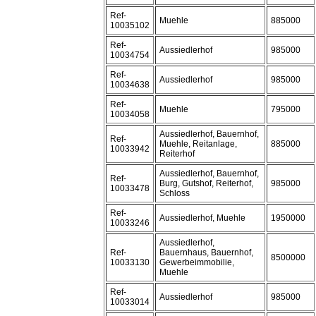
Ref-
Muehle
885000
10035102
Ref-
Aussiedlerhof
985000
10034754
Ref-
Aussiedlerhof
985000
10034638
Ref-
Muehle
795000
10034058
Aussiedlerhof, Bauernhof,
Ref-
Muehle, Reitanlage,
885000
10033942
Reiterhof
Aussiedlerhof, Bauernhof,
Ref-
Burg, Gutshof, Reiterhof,
985000
10033478
Schloss
Ref-
Aussiedlerhof, Muehle
1950000
10033246
Aussiedlerhof,
Ref-
Bauernhaus, Bauernhof,
8500000
10033130
Gewerbeimmobilie,
Muehle
Ref-
Aussiedlerhof
985000
10033014