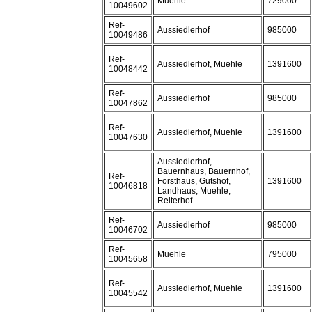
Muehle
729000
10049602
Ref-
Aussiedlerhof
985000
10049486
Ref-
Aussiedlerhof, Muehle
1391600
10048442
Ref-
Aussiedlerhof
985000
10047862
Ref-
Aussiedlerhof, Muehle
1391600
10047630
Aussiedlerhof,
Bauernhaus, Bauernhof,
Ref-
Forsthaus, Gutshof,
1391600
10046818
Landhaus, Muehle,
Reiterhof
Ref-
Aussiedlerhof
985000
10046702
Ref-
Muehle
795000
10045658
Ref-
Aussiedlerhof, Muehle
1391600
10045542