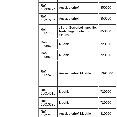
Ref-
Aussiedlerhof
850000
10060274
Ref-
Aussiedlerhof
850000
10057954
, Burg, Gewerbeimmobilie,
Ref-
Reitanlage, Reiterhof,
850000
10057838
Schloss
Ref-
Muehle
729000
10056794
Ref-
Muehle
729000
10055982
Ref-
Aussiedlerhof, Muehle
1391600
10055286
Ref-
Muehle
729000
10054010
Ref-
Muehle
729000
10053198
Ref-
Aussiedlerhof, Muehle
819000
10052850