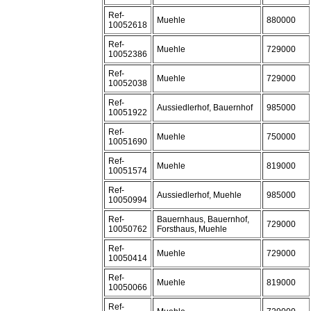
Ref-
Muehle
880000
10052618
Ref-
Muehle
729000
10052386
Ref-
Muehle
729000
10052038
Ref-
Aussiedlerhof, Bauernhof
985000
10051922
Ref-
Muehle
750000
10051690
Ref-
Muehle
819000
10051574
Ref-
Aussiedlerhof, Muehle
985000
10050994
Ref-
Bauernhaus, Bauernhof,
729000
10050762
Forsthaus, Muehle
Ref-
Muehle
729000
10050414
Ref-
Muehle
819000
10050066
Ref-