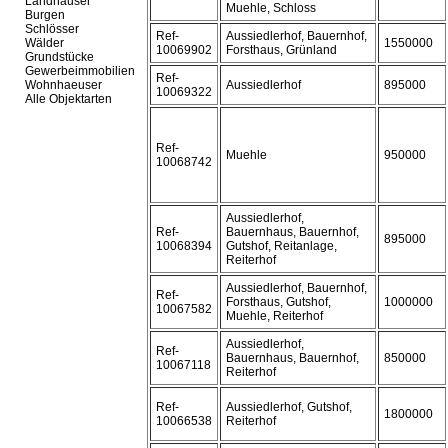
Landhäuser
Muehle, Schloss
Burgen
Schlösser
Ref-
Aussiedlerhof, Bauernhof,
Wälder
1550000
10069902
Forsthaus, Grünland
Grundstücke
Gewerbeimmobilien
Ref-
Wohnhaeuser
Aussiedlerhof
895000
10069322
Alle Objektarten
Ref-
Muehle
950000
10068742
Aussiedlerhof,
Ref-
Bauernhaus, Bauernhof,
895000
10068394
Gutshof, Reitanlage,
Reiterhof
Aussiedlerhof, Bauernhof,
Ref-
Forsthaus, Gutshof,
1000000
10067582
Muehle, Reiterhof
Aussiedlerhof,
Ref-
Bauernhaus, Bauernhof,
850000
10067118
Reiterhof
Ref-
Aussiedlerhof, Gutshof,
1800000
10066538
Reiterhof