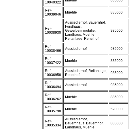
Muehle
885000
10040322
Ref-
Muehle
885000
10039046
Aussiedlerhof, Bauernhof,
Forsthaus,
Ref-
Gewerbeimmobilie,
985000
10038930
Landhaus, Muehle,
Reitanlage, Reiterhof
Ref-
Aussiedlerhof
985000
10038466
Ref-
Muehle
885000
10037422
Ref-
Aussiedlerhof, Reitanlage,
985000
10036958
Reiterhof
Ref-
Aussiedlerhof
985000
10036494
Ref-
Muehle
885000
10036262
Ref-
Muehle
520000
10035798
Aussiedlerhof,
Ref-
Bauernhaus, Bauernhof,
885000
10035334
Landhaus, Muehle