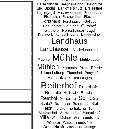
Bauernhöfe
Bergbauernhof
Berghütte
Bio
Biogas
Denkmalschutz
Dreiseithof
Eigenjagd
Fachwerkhaus
Ferienhaus
Fischteich
Fischweiher
Fläche
Forsthaus
Forsthäuser
Geflügel
Gutshof
Geflügelhof
Grünland
Gärtnerei
Jagd
Herrenhäuser
Kraftwerk
Kuhstall
Land
Landgasthof
Landhaus
Landhäuser
Milchviehbetrieb
Mühle
Muehle
Mühle bayern
Mühlen
Pferd
Pferde
Pfarrhaus
Pferdehaltung
Pferdehof
Ponyhof
Reitanlage
Reitanlagen
Reiterhof
Reiterhöfe
Reithalle
Reitplatz
Reitstall
Schloss
Resthof
Scheune
Stall
Schloß
Schlösser
Schmiede
Teich
Teiche
Tierhaltung
Turm
Vierkanthof
Vierseitenhof
Vierseithof
Villa
Waldflächen
Waldgrundstück
Wasser
Wassergrundstück
Wasserkraft
Wasserkraftanlage