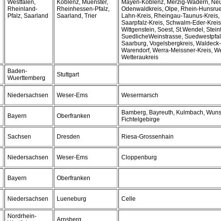
Westfalen,
Koblenz, Muenster,
Mayen-Koblenz, Merzig-Wadern, Neu
Rheinland-
Rheinhessen-Pfalz,
Odenwaldkreis, Olpe, Rhein-Hunsrue
Pfalz, Saarland
Saarland, Trier
Lahn-Kreis, Rheingau-Taunus-Kreis, 
Saarpfalz-Kreis, Schwalm-Eder-Kreis
Wittgenstein, Soest, St.Wendel, Steinf
SuedlicheWeinstrasse, Suedwestpfalz,
Saarburg, Vogelsbergkreis, Waldeck
Warendorf, Werra-Meissner-Kreis, We
Wetteraukreis
Baden-
Stuttgart
Wuerttemberg
Niedersachsen
Weser-Ems
Wesermarsch
Bamberg, Bayreuth, Kulmbach, Wuns
Bayern
Oberfranken
Fichtelgebirge
Sachsen
Dresden
Riesa-Grossenhain
Niedersachsen
Weser-Ems
Cloppenburg
Bayern
Oberfranken
Niedersachsen
Lueneburg
Celle
Nordrhein-
Arnsberg