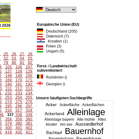
Europäische Union (EU)
t 2026
Deutschland (205)
Österreich (7)
Kroatien (1)
Polen (3)
Ungarn (5)
4
25
26
27
28
1
52
53
54
55
8
79
80
81
82
Forst- / Landwirtschaft
4
105
106
107
subventioniert
6
127
128
129
7
148
149
150
Rumänien ()
8
169
170
171
Georgien ()
9
190
191
192
0
211
212
213
1
232
233
234
2
253
254
255
Unsere häufigsten Suchbegriffe
3
274
275
276
Acker
Ackerfläche
Ackerflächen
4
295
296
297
Alleinlage
5
316
317
318
Ackerland
36
337
338
339
7
358
359
360
Alleinlage bayern
Alte mühle
Altes
8
379
380
381
Aussiedlerhof
kloster
Am see
9
400
401
402
Bauernhof
8
419
420
421
Bachlauf
Bauernhäuser
Bauernhof nrw