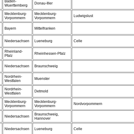
Baden-
Donau-Iller
Wuerttemberg
Mecklenburg-
Mecklenburg-
Ludwigslust
Vorpommern
Vorpommern
Bayern
Mittelfranken
Niedersachsen
Lueneburg
Celle
Rheinland-
Rheinhessen-Pfalz
Pfalz
Niedersachsen
Braunschweig
Nordrhein-
Muenster
Westfalen
Nordrhein-
Detmold
Westfalen
Mecklenburg-
Mecklenburg-
Nordvorpommern
Vorpommern
Vorpommern
Braunschweig,
Niedersachsen
Hannover
Niedersachsen
Lueneburg
Celle