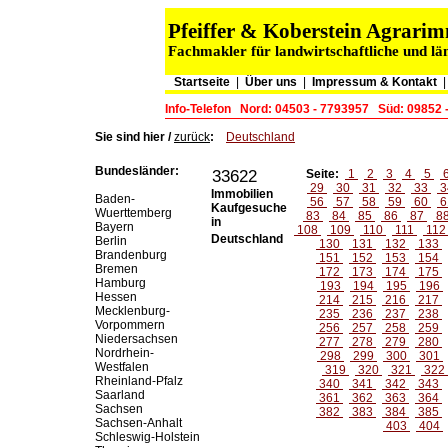
Pfeiffer & Koberstein Agrar
Fachmakler für landwirtschaftliche und lä
Startseite
|
Über uns
|
Impressum & Kontakt
Info-Telefon
Nord: 04503 - 7793957
Süd: 09852 
Sie sind hier /
zurück
:
Deutschland
Bundesländer:
33622
Seite:
1
2
3
4
5
29
30
31
32
33
3
Immobilien
Baden-
56
57
58
59
60
6
Kaufgesuche
Wuerttemberg
83
84
85
86
87
8
in
Bayern
108
109
110
111
11
Deutschland
Berlin
130
131
132
133
Brandenburg
151
152
153
154
Bremen
172
173
174
175
Hamburg
193
194
195
196
Hessen
214
215
216
217
Mecklenburg-
235
236
237
238
Vorpommern
256
257
258
259
Niedersachsen
277
278
279
280
Nordrhein-
298
299
300
301
Westfalen
319
320
321
322
Rheinland-Pfalz
340
341
342
343
Saarland
361
362
363
364
Sachsen
382
383
384
385
Sachsen-Anhalt
403
404
Schleswig-Holstein