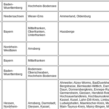
Baden-
Hochrhein-Bodensee
Wuerttemberg
Niedersachsen
Weser-Ems
Ammerland, Oldenburg
Mittelfranken,
Bayern
Oberfranken,
Hassberge
Unterfranken
Nordrhein-
Arnsberg
Westfalen
Bayern
Mittelfranken
Bodensee-
Baden-
Oberschwaben,
Wuerttemberg
Hochrhein-Bodensee
Ahrweiler, Alzey-Worms, BadDuerkh
Bergstrasse, Bernkastel-Wittlich, Da
Daun, Donnersbergkreis, Ennepe-Ruh
Germersheim, Giessen, Hersfeld-Rot
Hochsauerlandkreis, Hochtaunuskreis
Kassel, Kusel, Lahn-Dill-Kreis, Limb
Hessen,
Arnsberg, Darmstadt,
Ludwigshafen, Maerkischer-Kreis, Ma
Nordrhein-
Giessen, Kassel,
Main-Taunus-Kreis, Mainz-Bingen, M