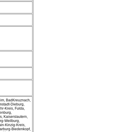
eim, BadKreuznach,
rmstadt-Dieburg,
r-Kreis, Fulda,
enburg,
, Kaiserslautern,
urg-Weilburg,
in-Kinzig-Kreis,
arburg-Biedenkopf,