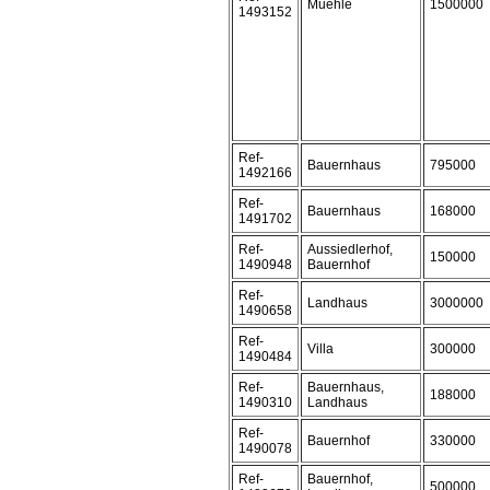
Muehle
1500000
1493152
Ref-
Bauernhaus
795000
1492166
Ref-
Bauernhaus
168000
1491702
Ref-
Aussiedlerhof,
150000
1490948
Bauernhof
Ref-
Landhaus
3000000
1490658
Ref-
Villa
300000
1490484
Ref-
Bauernhaus,
188000
1490310
Landhaus
Ref-
Bauernhof
330000
1490078
Ref-
Bauernhof,
500000