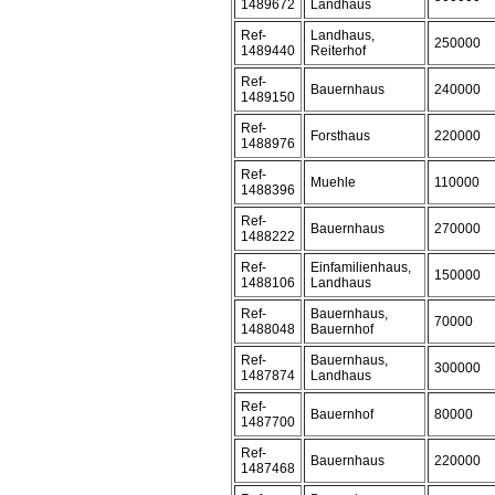
1489672
Landhaus
Ref-
Landhaus,
250000
1489440
Reiterhof
Ref-
Bauernhaus
240000
1489150
Ref-
Forsthaus
220000
1488976
Ref-
Muehle
110000
1488396
Ref-
Bauernhaus
270000
1488222
Ref-
Einfamilienhaus,
150000
1488106
Landhaus
Ref-
Bauernhaus,
70000
1488048
Bauernhof
Ref-
Bauernhaus,
300000
1487874
Landhaus
Ref-
Bauernhof
80000
1487700
Ref-
Bauernhaus
220000
1487468