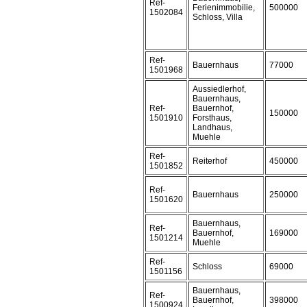
Ref-
Ferienimmobilie,
500000
1502084
Schloss, Villa
Ref-
Bauernhaus
77000
1501968
Aussiedlerhof,
Bauernhaus,
Ref-
Bauernhof,
150000
1501910
Forsthaus,
Landhaus,
Muehle
Ref-
Reiterhof
450000
1501852
Ref-
Bauernhaus
250000
1501620
Bauernhaus,
Ref-
Bauernhof,
169000
1501214
Muehle
Ref-
Schloss
69000
1501156
Bauernhaus,
Ref-
Bauernhof,
398000
1500924