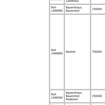
Landhaus
Ref-
Bauernhaus,
150000
1499996
Bauernhof
Ref-
Muehle
700000
1499880
Bauernhaus,
Ref-
Bauernhof,
250000
1499590
Reiterhof