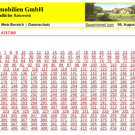
immobilien GmbH
ndliche Anwesen
|
Mein Bereich
|
Datenschutz
Bauernregel zum
06. Augus
- 6157360
6
7
8
9
10
11
12
13
14
15
16
17
18
19
20
21
22
23
2
4
35
36
37
38
39
40
41
42
43
44
45
46
47
48
49
50
5
1
62
63
64
65
66
67
68
69
70
71
72
73
74
75
76
77
7
8
89
90
91
92
93
94
95
96
97
98
99
100
101
102
103
10
2
113
114
115
116
117
118
119
120
121
122
123
124
125
12
134
135
136
137
138
139
140
141
142
143
144
145
146
14
155
156
157
158
159
160
161
162
163
164
165
166
167
16
176
177
178
179
180
181
182
183
184
185
186
187
188
18
197
198
199
200
201
202
203
204
205
206
207
208
209
21
218
219
220
221
222
223
224
225
226
227
228
229
230
23
239
240
241
242
243
244
245
246
247
248
249
250
251
25
260
261
262
263
264
265
266
267
268
269
270
271
272
27
281
282
283
284
285
286
287
288
289
290
291
292
293
29
302
303
304
305
306
307
308
309
310
311
312
313
314
31
323
324
325
326
327
328
329
330
331
332
333
334
335
3
344
345
346
347
348
349
350
351
352
353
354
355
356
35
365
366
367
368
369
370
371
372
373
374
375
376
377
37
386
387
388
389
390
391
392
393
394
395
396
397
398
39
405
406
407
408
409
410
411
412
413
414
415
416
417
41