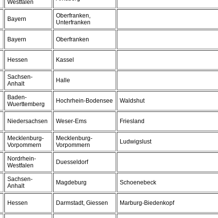
Westfalen
Oberfranken,
Bayern
Unterfranken
Bayern
Oberfranken
Hessen
Kassel
Sachsen-
Halle
Anhalt
Baden-
Hochrhein-Bodensee
Waldshut
Wuerttemberg
Niedersachsen
Weser-Ems
Friesland
Mecklenburg-
Mecklenburg-
Ludwigslust
Vorpommern
Vorpommern
Nordrhein-
Duesseldorf
Westfalen
Sachsen-
Magdeburg
Schoenebeck
Anhalt
Hessen
Darmstadt, Giessen
Marburg-Biedenkopf