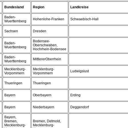
s
Bundesland
Region
Landkreise
Baden-
Hohenlohe-Franken
Schwaebisch-Hall
Wuerttemberg
Sachsen
Dresden
Bodensee-
Baden-
Oberschwaben,
Wuerttemberg
Hochrhein-Bodensee
Baden-
MittlererOberrhein
Wuerttemberg
Mecklenburg-
Mecklenburg-
Ludwigslust
Vorpommern
Vorpommern
Thueringen
Thueringen
Bayern
Oberbayern
Erding
Bayern
Niederbayern
Deggendorf
Bayern,
Bremen,
Bremen, Detmold,
Mecklenburg-
Mecklenburg-