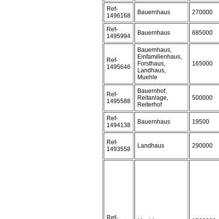
Ref-
Bauernhaus
270000
1496168
Ref-
Bauernhaus
685000
1495994
Bauernhaus,
Einfamilienhaus,
Ref-
Forsthaus,
165000
1495646
Landhaus,
Muehle
Bauernhof,
Ref-
Reitanlage,
500000
1495588
Reiterhof
Ref-
Bauernhaus
19500
1494138
Ref-
Landhaus
290000
1493558
Ref-