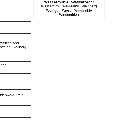
Wassermühle
Wasserrecht
Wasserturm
Weideland
Weinberg
Weingut
Wiese
Windmühle
Windmühlen
mnitzerLand,
ttweida, Stollberg,
lgaeu,
Odenwald-Kreis,