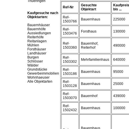
Thueringen
Gesuchte
Kaufprei
Ref-Nr
Objektart
bis ...
Kaufgesuche nach
Objektarten:
Ref-
Bauernhaus
225000
1503766
Bauernhäuser
Bauernhöfe
Ref-
Forsthaus
130000
Aussiedlungen
1503476
Reiterhöfe
Reitanlagen
Ref-
Bauernhof,
Mühlen
490000
1503360
Reiterhof
Forsthäuser
Landhäuser
Burgen
Ref-
Mehrfamilienhaus
640000
Schlösser
1503302
Wälder
Grundstücke
Ref-
Bauernhaus
95000
Gewerbeimmobilien
1503186
Wohnhaeuser
Alle Objektarten
Ref-
Bauernhaus
25000
1503128
Ref-
Bauernhof
439000
1503070
Ref-
Bauernhaus
100000
1502432
Bauernhaus,