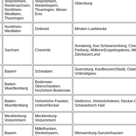
Vorpommern,
Vorpommern,
Oldenburg
Niedersachsen,
Niederbayern,
Nordrhein-
Thueringen, Weser-
Westfalen,
Ems
Thueringen
Nordrhein-
Detmold
Minden-Luebbecke
Westfalen
Annaberg, Aue-Schwarzenberg, Che
Sachsen
Chemnitz
Freiberg, MittlererErzgebirgskreis, Mi
ZwickauerLand
Guenzburg, Kaufbeuren(Stadt), Ostal
Bayern
Schwaben
Unterallgaeu
Bodensee-
Baden-
Oberschwaben,
Wuerttemberg
Hochrhein-Bodensee
Baden-
Hohenlohe-Franken,
Heilbronn, Hohenlohekreis, Neckar-
Wuerttemberg
UntererNeckar
Schwaebisch-Hall
Mecklenburg-
Mecklenburg-
Vorpommern
Vorpommern
Mittelfranken,
Bayern
Niederbayern,
Weissenburg-Gunzenhausen