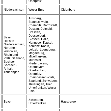
Oberpfalz
Niedersachsen
Weser-Ems
Oldenburg
Arnsberg,
Braunschweig,
Chemnitz, Darmstadt,
Dessau, Detmold,
Dresden,
Duesseldorf,
Bayern,
Giessen, Halle,
Hessen,
Hannover, Kassel,
Niedersachsen,
Koblenz, Koeln,
Nordrhein-
Leipzig, Lueneburg,
Westfalen,
Magdeburg,
Rheinland-
Mittelfranken,
Pfalz, Saarland,
Muenster,
Sachsen,
Niederbayern,
Sachsen-
Oberbayern,
Anhalt,
Oberfranken,
Thueringen
Oberpfalz,
Rheinhessen-Pfalz,
Saarland, Schwaben,
Thueringen, Trier,
Unterfranken, Weser-
Ems
Schwaben,
Bayern
Hassberge
Unterfranken