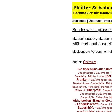
Pfeiffer & Kob
Fachmakler für landwir
Startseite
|
Über uns
|
Impr
Bundesweit - grosse 
Bauerhäuser, Bauernhö
Mühlen/Landhäuser/F
Mecklenburg-Vorpommern (2
Zurück:
Übersicht
Sie finden uns auch unt
Bauernhäuser, Bauernhöfe, R
Eifel
Reiterhöfe, Mühlen in der
Franken
·
Bauernhäuser, Ba
Bauernhäuser, Bauernhöfe, Reite
Bauernhöfe, Reiterhöfe, Mühlen 
Oberpfalz
Mühlen in
·
Bauernh
Bauernhäuser, Bauernhöfe,
Bauernhöfe, Reiterhöfe, M
Althofstellen
Bauernhöfe, 
·
- Landwirtschaft
·
Bauernhäu
Bauernhöfe
·
Bauernhäuser
Agrarimmobilien - Agrar - Immo