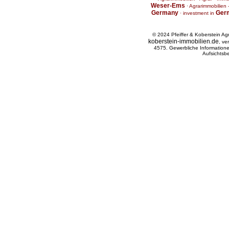
Weser-Ems
·
Agrarimmobilien -
Germany
Ger
·
investment in
© 2024 Pfeiffer & Koberstein A
koberstein-immobilien.de
, ve
4575. Gewerbliche Information
Aufsichtsb