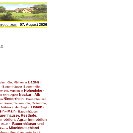
nregel zum
07. August 2026
te
Baden
iterhöfe, Mühlen in
·
·
Bauernhäuser, Bauernhöfe,
Hohenlohe -
erhöfe, Mühlen in
Neckar - Alb
in der Region
·
Niederrhein
 am
·
Bauernhäuser,
nhäuser, Bauernhöfe, Reiterhöfe,
Ostalb
, Mühlen in der Region
·
in - Main
·
Bauernhäuser,
uernhäuser, Resthöfe,
mmobilien / Agrar-Immobilien
Bauernhäuser und
 Makler
·
Mitteldeutschland
kler in
·
r-Immobilien - Landwirtschaft in