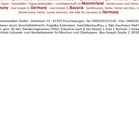
Münsterland
 Agrar - Immobilien / Agrar-Immobilien - Landwirtschaft im
·
farmhouses and farms
many
Germany
Bavaria
·
real estate in
·
real estate in
·
farmhouses, farms, horse ranches, old
Germany
farmhouses, farms, horse ranches, old mills for vacation in
·
grarimmobilien GmbH - Steinbach 13 - 91555 Feuchtwangen, Tel: 09852/61573-60 - Fax: 09852/6
rtreten durch Geschäftsführer/in: Angelika Koberstein, Immobilienkauffrau u. Dipl.-Kaufmann Ralf
en gem. §6 des Teledienstgesetzes (TDG), Erlaubnis nach § 34c Absatz 1 Satz 1 Nummer 1 Gewe
ehörde Industrie- und Handelskammer für München und Oberbayern, Max-Joseph-Straße 2, 80