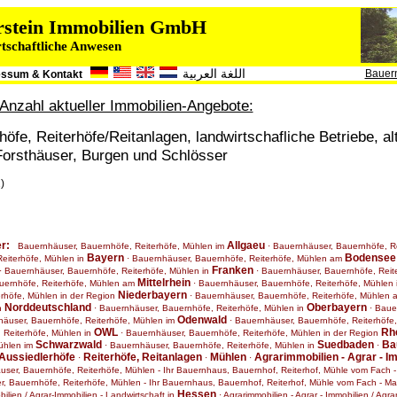
erstein Immobilien GmbH
tschaftliche Anwesen
اللغة العربية
Bauer
essum & Kontakt
Anzahl aktueller Immobilien-Angebote:
fe, Reiterhöfe/Reitanlagen, landwirtschafliche Betriebe, al
orsthäuser, Burgen und Schlösser
)
er:
Allgaeu
Bauernhäuser, Bauernhöfe, Reiterhöfe, Mühlen im
·
Bauernhäuser, Bauernhöfe, Re
Bayern
Bodensee
eiterhöfe, Mühlen in
·
Bauernhäuser, Bauernhöfe, Reiterhöfe, Mühlen am
Franken
·
Bauernhäuser, Bauernhöfe, Reiterhöfe, Mühlen in
·
Bauernhäuser, Bauernhöfe, Reit
Mittelrhein
uernhöfe, Reiterhöfe, Mühlen am
·
Bauernhäuser, Bauernhöfe, Reiterhöfe, Mühlen 
Niederbayern
rhöfe, Mühlen in der Region
·
Bauernhäuser, Bauernhöfe, Reiterhöfe, Mühlen
Norddeutschland
Oberbayern
in
·
Bauernhäuser, Bauernhöfe, Reiterhöfe, Mühlen in
·
Bauer
Odenwald
äuser, Bauernhöfe, Reiterhöfe, Mühlen im
·
Bauernhäuser, Bauernhöfe, Reiterhöfe
OWL
Rhe
 Reiterhöfe, Mühlen in
·
Bauernhäuser, Bauernhöfe, Reiterhöfe, Mühlen in der Region
Schwarzwald
Suedbaden
Ba
ühlen im
·
Bauernhäuser, Bauernhöfe, Reiterhöfe, Mühlen in
·
Aussiedlerhöfe
Reiterhöfe, Reitanlagen
Mühlen
Agrarimmobilien - Agrar - I
·
·
·
ser, Bauernhöfe, Reiterhöfe, Mühlen - Ihr Bauernhaus, Bauernhof, Reiterhof, Mühle vom Fach -
, Bauernhöfe, Reiterhöfe, Mühlen - Ihr Bauernhaus, Bauernhof, Reiterhof, Mühle vom Fach - Ma
Hessen
bilien / Agrar-Immobilien - Landwirtschaft in
·
Agrarimmobilien - Agrar - Immobilien / Agra