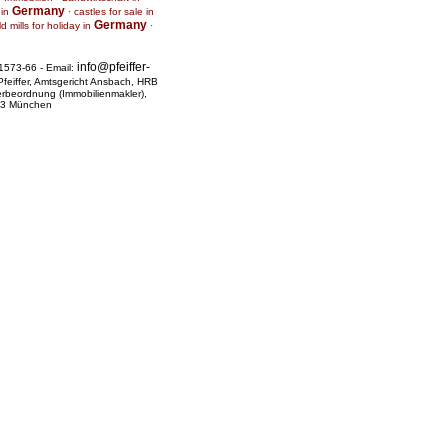
Germany
 in
·
castles for sale in
Germany
 mills for holiday in
·
info@pfeiffer-
1573-66 - Email:
 Pfeiffer, Amtsgericht Ansbach, HRB
rbeordnung (Immobilienmakler),
333 München