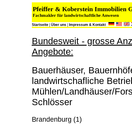
Pfeiffer & Koberstein Immobilien
Fachmakler für landwirtschaftliche Anwesen
Startseite
|
Über uns
|
Impressum & Kontakt
Bundesweit - grosse Anza
Angebote:
Bauerhäuser, Bauernhöfe
landwirtschafliche Betrie
Mühlen/Landhäuser/Fors
Schlösser
Brandenburg (1)