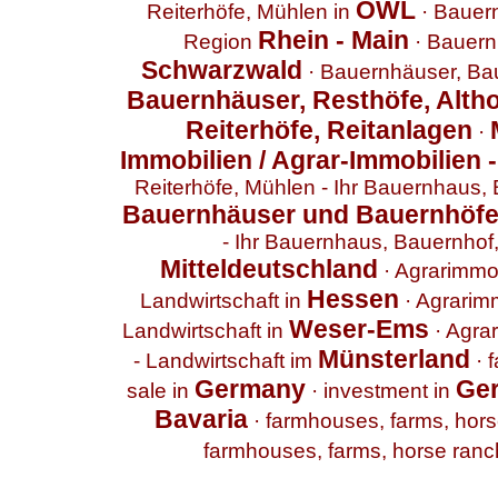
OWL
Reiterhöfe, Mühlen in
·
Bauern
Rhein - Main
Region
·
Bauern
Schwarzwald
·
Bauernhäuser, Bau
Bauernhäuser, Resthöfe, Altho
Reiterhöfe, Reitanlagen
·
Immobilien / Agrar-Immobilien 
Reiterhöfe, Mühlen - Ihr Bauernhaus,
Bauernhäuser und Bauernhöf
- Ihr Bauernhaus, Bauernhof,
Mitteldeutschland
·
Agrarimmobi
Hessen
Landwirtschaft in
·
Agrarimm
Weser-Ems
Landwirtschaft in
·
Agrar
Münsterland
- Landwirtschaft im
·
f
Germany
Ge
sale in
·
investment in
Bavaria
·
farmhouses, farms, horse
farmhouses, farms, horse ranche